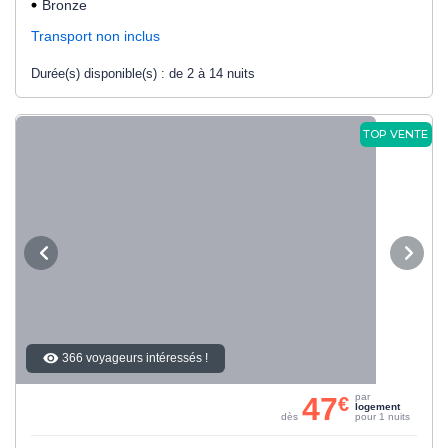
Bronze
Transport non inclus
Durée(s) disponible(s) :
de 2 à 14 nuits
TOP VENTE
366 voyageurs intéressés !
47
par
€
logement
dès
pour 1 nuits