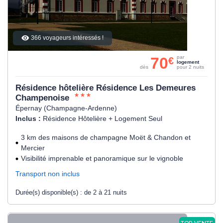
366 voyageurs intéressés !
70
par
€
logement
dès
pour 2 nuits
Résidence hôtelière Résidence Les Demeures
Champenoise
Épernay (Champagne-Ardenne)
Inclus :
Résidence Hôtelière + Logement Seul
3 km des maisons de champagne Moët & Chandon et
Mercier
Visibilité imprenable et panoramique sur le vignoble
Transport non inclus
Durée(s) disponible(s) :
de 2 à 21 nuits
TOP VENTE