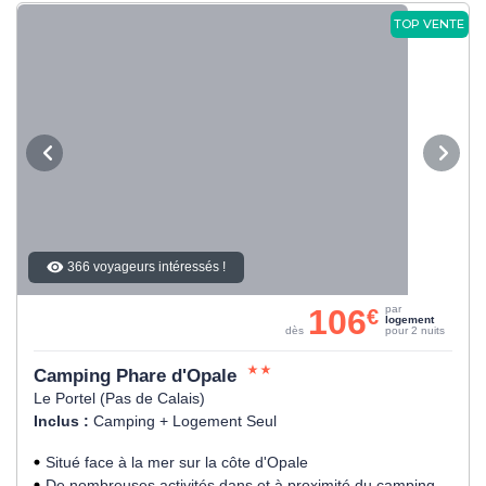
TOP VENTE
366 voyageurs intéressés !
106
par
€
logement
dès
pour 2 nuits
Camping Phare d'Opale
Le Portel (Pas de Calais)
Inclus :
Camping + Logement Seul
Situé face à la mer sur la côte d'Opale
De nombreuses activités dans et à proximité du camping