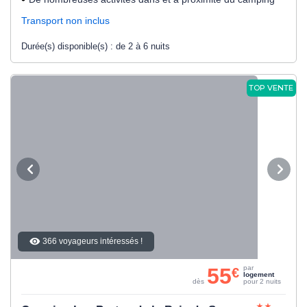
Transport non inclus
Durée(s) disponible(s) :
de 2 à 6 nuits
TOP VENTE
366 voyageurs intéressés !
55
par
€
logement
dès
pour 2 nuits