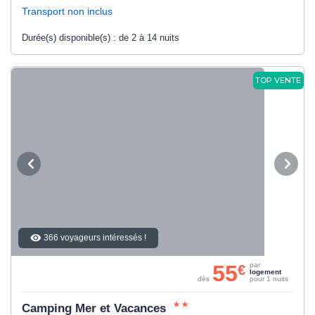
Transport non inclus
Durée(s) disponible(s) :
de 2 à 14 nuits
TOP VENTE
366 voyageurs intéressés !
55
par
€
logement
dès
pour 1 nuits
Camping Mer et Vacances