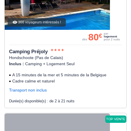
366 voyageurs intéressés !
80
par
€
logement
dès
pour 2 nuits
Camping Préjoly
Hondschoote (Pas de Calais)
Inclus :
Camping + Logement Seul
A 15 minutes de la mer et 5 minutes de la Belgique
Cadre calme et naturel
Transport non inclus
Durée(s) disponible(s) :
de 2 à 21 nuits
TOP VENTE