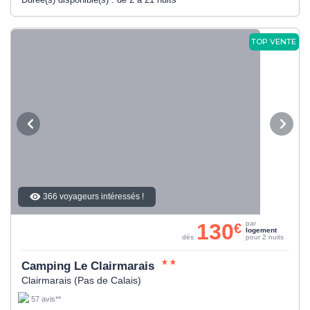
TOP VENTE
366 voyageurs intéressés !
130
par
€
logement
dès
pour 2 nuits
Camping Le Clairmarais
Clairmarais (Pas de Calais)
57 avis**