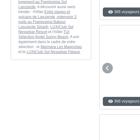
logement au Framissima Sol
Lanzarote
. A découvrir aussi sans
hésiter : l'Hôtel
Entre plages et
366 voyageurs 
volcans de Lanzarote, extension 3
nuits au Framissima Bakour
Lanzarote Splash
,
LUXiClub Sol
Nessebar Resort
et l’hôtel
TUI
Sélection Ihotel Sunny Beach
. A voir
également dans le cadre de votre
sélection : le
Marmara Les Magnolias
et le
LUXiClub Sol Nessebar Palace
.
366 voyageurs 