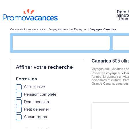
Derni
minut
Pro
Vacances Promovacances
|
Voyages pas cher Espagne
|
Voyages Canaries
Canaries
605 offr
Affiner votre recherche
Voyages aux Canaries : n
Partez en
voyage aux Ca
l'année, lui donnant un vis
Formules
artisanales et culturel. Pa
Grande Canarie
, avec ses
All inclusive
Pension complète
Demi pension
Petit dėjeuner
Aucun repas