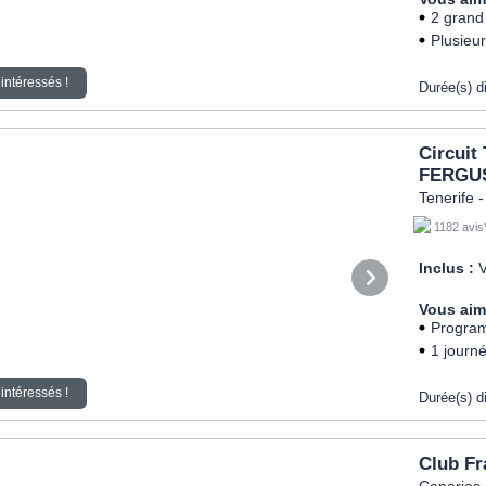
2 grand
Plusieur
intéressés !
Durée(s) d
Circuit
FERGUS
Tenerife -
1182 avis
Inclus :
V
Vous aim
Program
1 journé
intéressés !
Durée(s) d
Club Fr
Canaries 