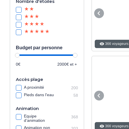
Nombre d'étoiles
366 voyageurs 
Budget par personne
0€
2000€ et +
Accès plage
A proximité
200
Pieds dans l'eau
58
Animation
Equipe
368
d’animation
366 voyageurs 
Animation non
203