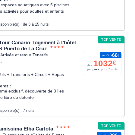
 espaces aquatiques avec 5 piscines
s activités pour adultes et enfants
isponible(s) :
de 3 à 15 nuits
TOP VENTE
 Tour Canario, logement à l'hôtel
 Puerto de La Cruz
 Arrivée et retour Tenerife
-60
jusqu’à
€
1032
€
**
dès
par
pers.
pour 7 nuits
ols + Transferts + Circuit + Repas
erez :
me exclusif, découverte de 3 îles
e libre de détente
isponible(s) :
7 nuits
TOP VENTE
amissima Elba Carlota
- Fuerteventura (Caleta de Fuste)