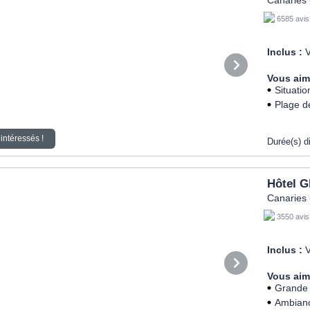
6585 avis
Inclus :
V
Vous aim
Situation
Plage de
intéressés !
Durée(s) d
Hôtel G
Canaries 
3550 avis
Inclus :
V
Vous aim
Grande 
Ambiance