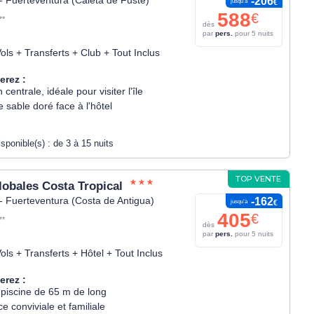
-206
jusqu’à
€
588
€
**
dès
par
pers.
pour 5 nuits
ols + Transferts + Club + Tout Inclus
erez :
 centrale, idéale pour visiter l'île
 sable doré face à l'hôtel
isponible(s) :
de 3 à 15 nuits
TOP VENTE
lobales Costa Tropical
- Fuerteventura (Costa de Antigua)
-162
jusqu’à
€
405
€
**
dès
par
pers.
pour 5 nuits
ols + Transferts + Hôtel + Tout Inclus
erez :
piscine de 65 m de long
 conviviale et familiale