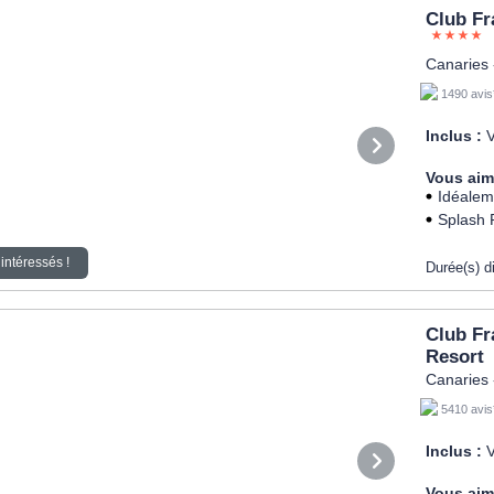
Club Fr
Canaries 
1490 avis
Inclus :
V
Vous aim
Idéalem
Splash 
intéressés !
Durée(s) d
Club Fr
Resort
Canaries 
5410 avis
Inclus :
V
Vous aim