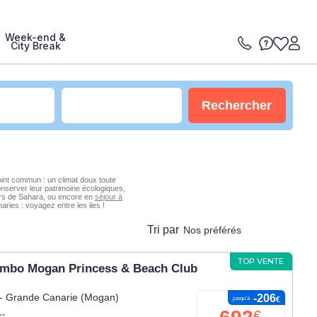
Week-end &
City Break
Rechercher
point commun : un climat doux toute
conserver leur patrimoine écologiques,
airs de Sahara, ou encore en
séjour à
ries : voyagez entre les iles !
Tri par
Nos préférés
TOP VENTE
umbo Mogan Princess & Beach Club
 - Grande Canarie (Mogan)
-206
jusqu’à
€
€
**