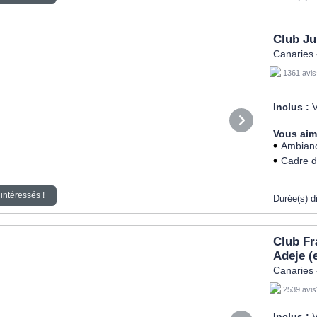
Club Ju
Canaries 
1361 avis
Inclus :
V
Vous aim
Ambianc
Cadre d
intéressés !
Durée(s) d
Club Fr
Adeje (
Canaries 
2539 avis
Inclus :
V