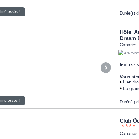
intéressés !
Durée(s) d
Hôtel A
Dream 
Canaries 
474 avis*
Inclus :
V
Vous aim
L'envir
La gran
intéressés !
Durée(s) d
Club Ôc
Canaries 