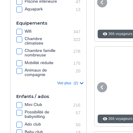
Piscine intérieure
47
Aquapark
13
Equipements
Wifi
347
366 voyageurs 
Chambre
322
climatisée
Chambre famille
278
nombreuse
Mobilité réduite
175
Animaux de
20
compagnie
Voir plus
(2)
Enfants / ados
Mini Club
216
Possibilité de
57
babysitting
366 voyageurs 
Ado club
50
Baby club
19