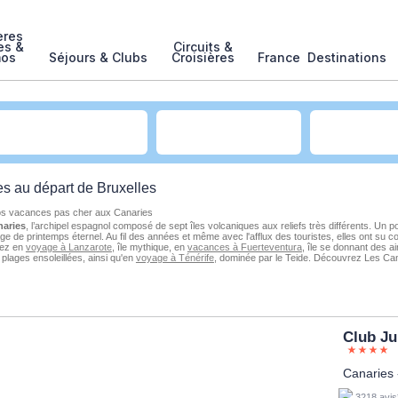
ères
es &
Circuits &
mos
Séjours & Clubs
Croisières
France
Destinations
es
au
départ de Bruxelles
os vacances pas cher aux Canaries
naries
, l’archipel espagnol composé de sept îles volcaniques aux reliefs très différents. Un 
age de printemps éternel. Au fil des années et même avec l'afflux des touristes, elles ont su 
rtez en
voyage à Lanzarote
, île mythique, en
vacances à Fuerteventura
, île se donnant des 
 plages ensoleillées, ainsi qu'en
voyage à Ténérife
, dominée par le Teide. Découvrez Les Cana
Club J
Canaries
3218 avis