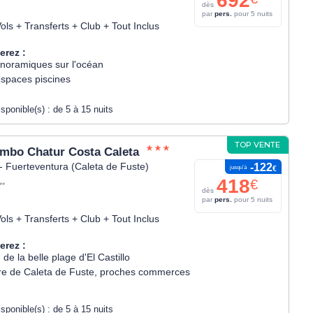
692
dès
par
pers.
pour 5 nuits
ols + Transferts + Club + Tout Inclus
erez :
noramiques sur l'océan
spaces piscines
isponible(s) :
de 5 à 15 nuits
TOP VENTE
umbo Chatur Costa Caleta
- Fuerteventura (Caleta de Fuste)
-122
jusqu’à
€
418
€
**
dès
par
pers.
pour 5 nuits
ols + Transferts + Club + Tout Inclus
erez :
de la belle plage d'El Castillo
re de Caleta de Fuste, proches commerces
isponible(s) :
de 5 à 15 nuits