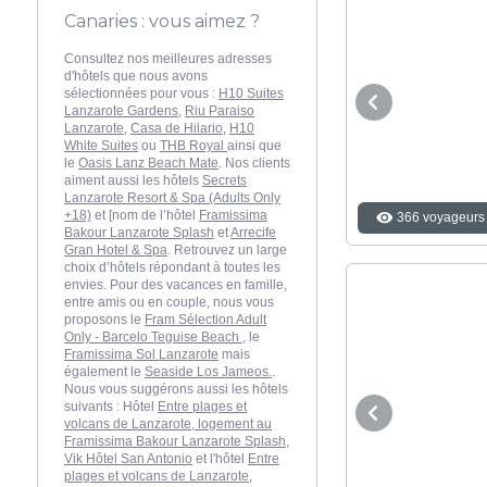
Canaries : vous aimez ?
Consultez nos meilleures adresses
d'hôtels que nous avons
sélectionnées pour vous :
H10 Suites
Lanzarote Gardens
,
Riu Paraiso
Lanzarote
,
Casa de Hilario
,
H10
White Suites
ou
THB Royal
ainsi que
le
Oasis Lanz Beach Mate
. Nos clients
aiment aussi les hôtels
Secrets
Lanzarote Resort & Spa (Adults Only
+18)
et [nom de l’hôtel
Framissima
366 voyageurs 
Bakour Lanzarote Splash
et
Arrecife
Gran Hotel & Spa
. Retrouvez un large
choix d’hôtels répondant à toutes les
envies. Pour des vacances en famille,
entre amis ou en couple, nous vous
proposons le
Fram Sélection Adult
Only - Barcelo Teguise Beach
, le
Framissima Sol Lanzarote
mais
également le
Seaside Los Jameos.
.
Nous vous suggérons aussi les hôtels
suivants : Hôtel
Entre plages et
volcans de Lanzarote, logement au
Framissima Bakour Lanzarote Splash
,
Vik Hôtel San Antonio
et l'hôtel
Entre
plages et volcans de Lanzarote,