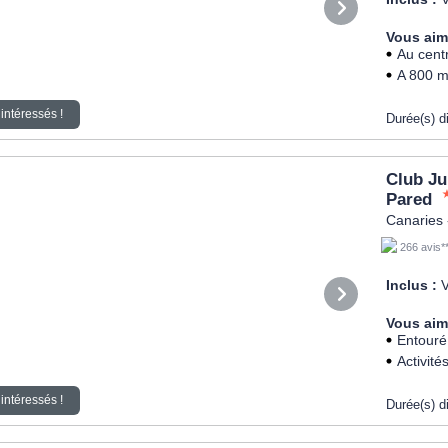
Vous aim
Au cent
A 800 m
intéressés !
Durée(s) d
Club Ju
Pared
Canaries 
266 avis*
Inclus :
V
Vous aim
Entouré
Activité
intéressés !
Durée(s) d