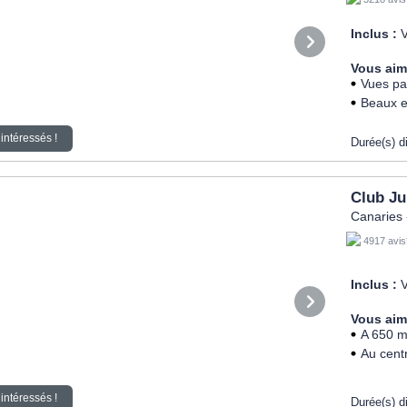
Inclus :
V
Vous aim
Vues pa
Beaux e
intéressés !
Durée(s) d
Club J
Canaries 
4917 avis
Inclus :
V
Vous aim
A 650 m 
Au cent
intéressés !
Durée(s) d