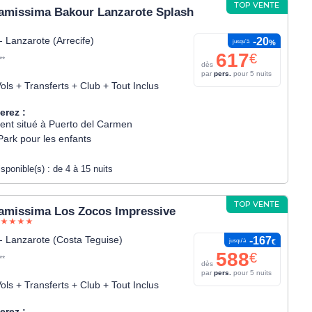
TOP VENTE
amissima Bakour Lanzarote Splash
- Lanzarote (Arrecife)
-20
jusqu’à
%
617
€
**
dès
par
pers.
pour 5 nuits
ols + Transferts + Club + Tout Inclus
erez :
ent situé à Puerto del Carmen
Park pour les enfants
isponible(s) :
de 4 à 15 nuits
TOP VENTE
amissima Los Zocos Impressive
- Lanzarote (Costa Teguise)
-167
jusqu’à
€
588
€
**
dès
par
pers.
pour 5 nuits
ols + Transferts + Club + Tout Inclus
erez :