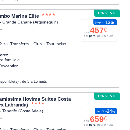
TOP VENTE
mbo Marina Elite
- Grande Canarie (Arguineguin)
-136
jusqu’à
€
457
€
**
dès
par
pers.
pour 5 nuits
ols + Transferts + Club + Tout Inclus
erez :
e familiale
'exception
isponible(s) :
de 3 à 15 nuits
TOP VENTE
amissima Hovima Suites Costa
ex Labranda)
- Tenerife (Costa Adeje)
-24
jusqu’à
%
659
€
**
dès
par
pers.
pour 5 nuits
ols + Transferts + Club + Tout Inclus