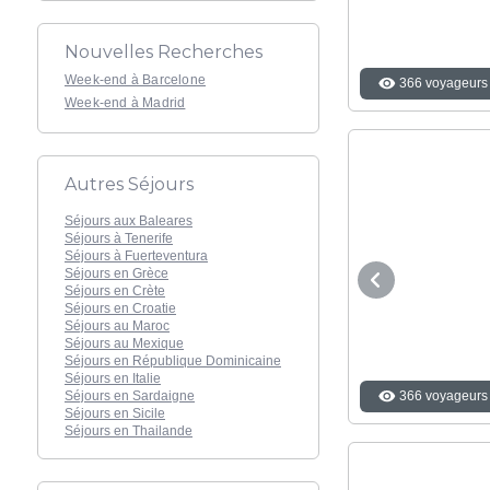
Nouvelles Recherches
Week-end à Barcelone
366 voyageurs 
Week-end à Madrid
Autres Séjours
Séjours aux Baleares
Séjours à Tenerife
Séjours à Fuerteventura
Séjours en Grèce
Séjours en Crète
Séjours en Croatie
Séjours au Maroc
Séjours au Mexique
Séjours en République Dominicaine
Séjours en Italie
Séjours en Sardaigne
366 voyageurs 
Séjours en Sicile
Séjours en Thailande