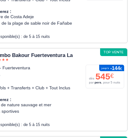
erez :
re de Costa Adeje
 de la plage de sable noir de Fañabe
isponible(s) :
de 5 à 15 nuits
TOP VENTE
mbo Bakour Fuerteventura La
- Fuerteventura
-144
jusqu’à
€
545
€
*
dès
par
pers.
pour 5 nuits
ols + Transferts + Club + Tout Inclus
erez :
 de nature sauvage et mer
s sportives
isponible(s) :
de 5 à 15 nuits