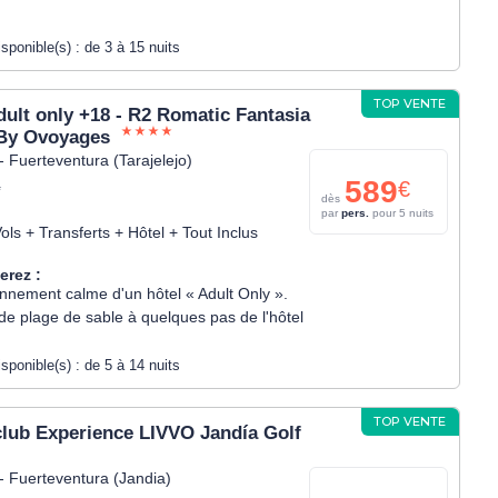
isponible(s) :
de 3 à 15 nuits
TOP VENTE
dult only +18 - R2 Romatic Fantasia
By Ovoyages
- Fuerteventura (Tarajelejo)
589
€
*
dès
par
pers.
pour 5 nuits
ols + Transferts + Hôtel + Tout Inclus
erez :
onnement calme d'un hôtel « Adult Only ».
de plage de sable à quelques pas de l'hôtel
isponible(s) :
de 5 à 14 nuits
TOP VENTE
lub Experience LIVVO Jandía Golf
- Fuerteventura (Jandia)