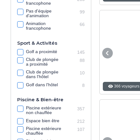
francophone
Pas d'équipe
99
d'animation
Animation
66
francophone
Sport & Activités
Golf a proximité
145
Club de plongée
88
a proximité
Club de plongée
10
dans l'hôtel
Golf dans l'hôtel
8
366 voyageurs 
Piscine & Bien-être
Piscine extérieure
357
non chauffée
Espace bien être
212
Piscine extérieure
107
chauffée