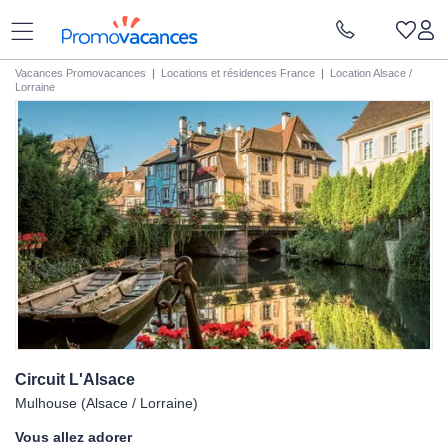
Vacances Promovacances
|
Locations et résidences France
|
Location Alsace /
Lorraine
Circuit
L'Alsace
Mulhouse (Alsace / Lorraine)
Vous allez adorer