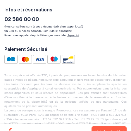
Infos et réservations
02 586 00 00
(Nos conseillers sont à votre écoute (prix d'un appel local))
9h-23h du lundi au samedi / 10h-23h le dimanche
Pour nous appeler depuis l'étranger, merci de
cliquer ici
Paiement Sécurisé
Tous nos prix sont affichés TTC, à partir de, par personne en base chambre double, selon
dates et villes de départ, hors surcharge carburant et hors frais de dossier et/ou d'agence.
Ces tarifs n’incluent pas les frais de dernière minute ni les suppléments spécifiques
susceptibles de s’appliquer à certaines destinations. Prix et promotions dans la limite des
stocks disponibles et sous réserve de disponibilité. Les prix affichés sont susceptibles
d’être modifiés à la hausse ou à la baisse au moment de la réservation en fonction
notamment de la disponibilité ou de la politique tarifaire de nos partenaires. Ces
ajustements de prix sont automatiques.
La vente de voyages sous la marque Promovacances est assurée par Karavel, 17 rue de
l’Echiquier 75010 Paris - SAS au capital de 86.506.179 euros - RCS Paris B 532 321 916
- TVA intracommunautaire : FR 52 532 321 916 - Tél : 01 73 27 55 55 (prix d’un appel
local TTC) - Immatriculation n° IM075140042 auprès d’ATOUT France - Garant : APST, 87-
89, Rue de la Boétie 75008 Paris - RCP : Helvetia Assurances, 25 Quai Lamandé 76600