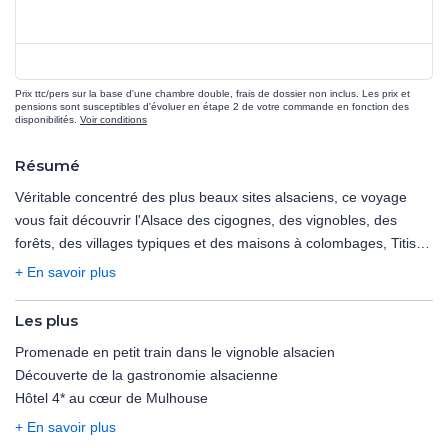
Prix ttc/pers sur la base d'une chambre double, frais de dossier non inclus. Les prix et
pensions sont susceptibles d'évoluer en étape 2 de votre commande en fonction des
disponibilités.
Voir conditions
Résumé
Véritable concentré des plus beaux sites alsaciens, ce voyage
vous fait découvrir l'Alsace des cigognes, des vignobles, des
forêts, des villages typiques et des maisons à colombages, Titisee
et son lac au coeur de la Forêt Noire... Un voyage riche en
+ En savoir plus
saveurs et en traditions.
Les plus
Jour 1 : RÉGION, MULHOUSE
Promenade en petit train dans le vignoble alsacien
Jour 2 : LA FORÊT NOIRE, FRIBOURG, TITISEE
Découverte de la gastronomie alsacienne
Jour 3 : MAISON DE LA CHOUCROUTE, STRASBOURG
Hôtel 4* au cœur de Mulhouse
Jour 4 : OBERNAI, ROYAL PALACE A KIRRWILLER
Jour 5 : LE HAUT-KOENIGSBOURG, LA ROUTE DES VINS,
+ En savoir plus