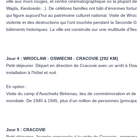
ville aux murs rouges, et centre cinématographique où la plupart d
Wajda, Kieslowski…). De célèbres familles ont bâti d'énormes fortune
qui figure aujourd'hui au patrimoine culturel national. Visite de Wroc
violente et des destructions qui l'ont touchée pendant la Seconde G
bâtiments historiques. La ville est construite sur une multitude d'îl
de « petite Venise ». Promenade sur les îles de l'Oder où se dress
cathédrale St-Jean. Installation à l'hôtel. Nuit à Wroclaw.
Jour 4 :
WROCLAW - OSWIECIM - CRACOVIE (292 KM)
Petit-déjeuner. Départ en direction de Cracovie avec un arrêt à Osw
installation à l'hôtel et nuit.
En option :
Visite du camp d'Auschwitz-Birkenau, lieu de commémoration et de r
mondiale. De 1940 à 1945, plus d'un million de personnes (princip
culturel majeur qui contribue au « devoir de mémoire », Auschwitz e
Jour 5 :
CRACOVIE
Petit-déjeuner. Journée consacrée à la visite de Cracovie : promena