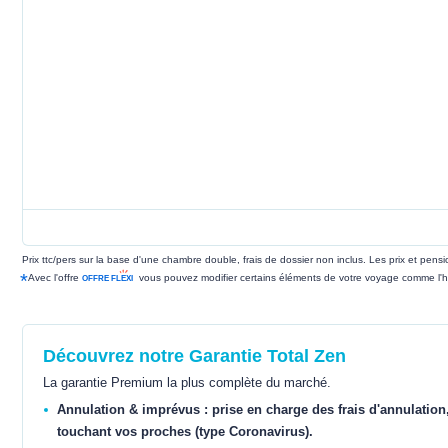
Prix ttc/pers sur la base d'une chambre double, frais de dossier non inclus. Les prix et pen
*
Avec l'offre
vous pouvez modifier certains éléments de votre voyage comme l'h
Découvrez notre Garantie Total Zen
La garantie Premium la plus complète du marché.
Annulation & imprévus : prise en charge des frais d'annulation
touchant vos proches (type Coronavirus).