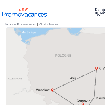
Derni
minut
Pro
Vacances Promovacances
|
Circuits Pologne