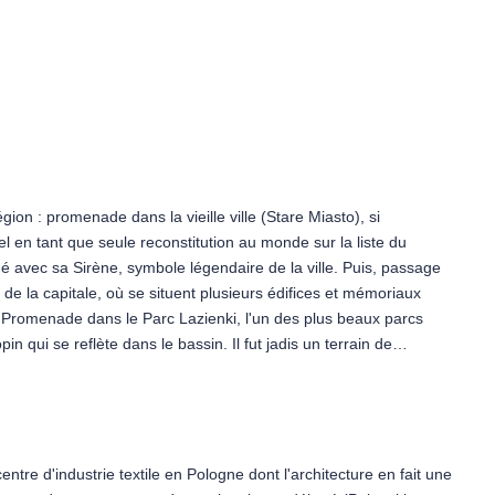
gion : promenade dans la vieille ville (Stare Miasto), si
el en tant que seule reconstitution au monde sur la liste du
avec sa Sirène, symbole légendaire de la ville. Puis, passage
 de la capitale, où se situent plusieurs édifices et mémoriaux
e. Promenade dans le Parc Lazienki, l'un des plus beaux parcs
n qui se reflète dans le bassin. Il fut jadis un terrain de
l a été enrichi des jardins extraordinaires et du palais
is sur l'eau. Nuit à l'hôtel à Varsovie.
ntre d'industrie textile en Pologne dont l'architecture en fait une