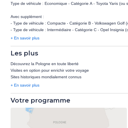
Type de véhicule : Economique - Catégorie A - Toyota Yaris (ou s
Avec supplément :
- Type de véhicule : Compacte - Catégorie B - Volkswagen Golf (o
- Type de véhicule : Intermédiaire - Catégorie C - Opel Insignia (
- Type de véhicule : Premium - Catégorie D - Kia Ceed Sportwago
+ En savoir plus
- Type de véhicule : SUV - Catégorie M - Nissan Qashqai (ou simi
Les plus
Formalités :
- Age minimum : 21 ans, pas d'âge maximum.
Découvrez la Pologne en toute liberté
- Permis depuis 1 an au moins.
Visites en option pour enrichir votre voyage
Sites historiques mondialement connus
- Le prix comprend :
+ En savoir plus
Kilométrage illimité.
Le surcharge aéroport.
Votre programme
Les taxes locales et TVA.
Garanties : dommage (CDW) et vol (THW).
Numéro d'urgence.
Une personne autorisée à la conduite du véhicule.