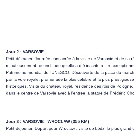
rver sur place.
Jour 2 :
VARSOVIE
Petit-déjeuner. Journée consacrée à la visite de Varsovie et de sa ré
minutieusement reconstituée qu'elle a été inscrite à titre exceptionn
Patrimoine mondial de l'UNESCO. Découverte de la place du marché 
par la voie royale, promenade la plus célèbre et la plus prestigieuse
historiques. Visite du château royal, résidence des rois de Pologn
dans le centre de Varsovie avec à l'entrée la statue de Frédéric Chopi
chasses, mais au XVIIIe siècle, transformé en parc de style anglais, i
néoclassique Lazienki, appelé aussi le palais sur l'eau. Visite du pala
Jour 3 :
VARSOVIE - WROCLAW (355 KM)
Petit-déjeuner. Départ pour Wroclaw : visite de Lódz, le plus grand ce