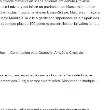
es grands metteurs en scène polonais ont débuté (Polanski,
s à Lodz et y ont laissé un patrimoine architectural et urbain
law, la plus importante ville en Basse-Silésie. Malgré son histoire
uerre Mondiale, la ville a gardé son importance et la plupart des
es et compte plus de 100 ponts et passerelles qui lui valent le nom
ent de nombreuses églises gothiques de brique rouge, dont la
iecim. Continuation vers Cracovie. Arrivée à Cracovie,
éflexion sur les atrocités nazies lors de la Seconde Guerre
alement des Juifs) y seront exterminées. Monument historique et
st inscrit sur la liste du Patrimoine mondial de l'UNESCO.
de dans la vieille ville qui a échappée aux désastres de la