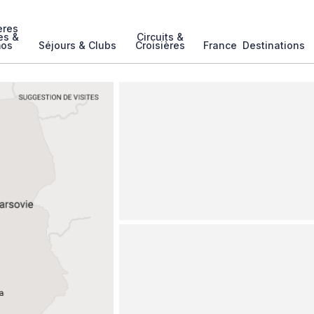
ères
es &
Circuits &
mos
Séjours & Clubs
Croisières
France
Destinations