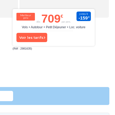
709
jusqu’à
Meilleur
-159
€
prix
dès
par pers.
Vols + Autotour + Petit Déjeuner + Loc. voiture
Voir les tarifs
(Réf : 2981635)