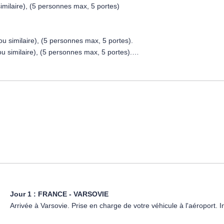
imilaire), (5 personnes max, 5 portes)
u similaire), (5 personnes max, 5 portes).
ou similaire), (5 personnes max, 5 portes).
n (ou similaire), (5 personnes max, 5 portes).
laire), (5 personnes max, 5 portes).
Jour 1 :
FRANCE - VARSOVIE
Arrivée à Varsovie. Prise en charge de votre véhicule à l'aéroport. Inst