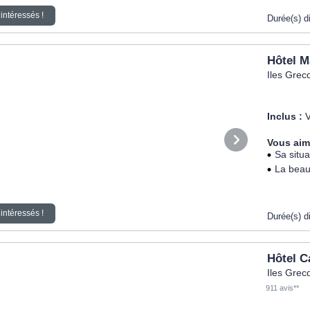
intéressés !
Durée(s) d
Hôtel M
Iles Grec
Inclus :
V
Vous aim
Sa situ
La beau
intéressés !
Durée(s) d
Hôtel C
Iles Grec
911 avis**