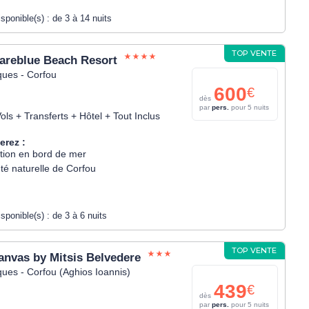
isponible(s) :
de 3 à 14 nuits
TOP VENTE
areblue Beach Resort
ques - Corfou
600
€
dès
par
pers.
pour 5 nuits
ols + Transferts + Hôtel + Tout Inclus
erez :
ation en bord de mer
té naturelle de Corfou
isponible(s) :
de 3 à 6 nuits
TOP VENTE
anvas by Mitsis Belvedere
ques - Corfou (Aghios Ioannis)
439
€
dès
par
pers.
pour 5 nuits