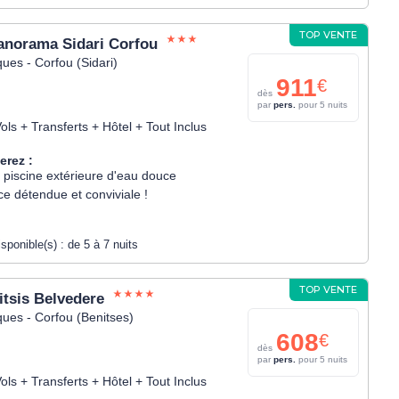
TOP VENTE
anorama Sidari Corfou
ques - Corfou (Sidari)
911
€
dès
par
pers.
pour 5 nuits
ols + Transferts + Hôtel + Tout Inclus
erez :
e piscine extérieure d'eau douce
e détendue et conviviale !
isponible(s) :
de 5 à 7 nuits
TOP VENTE
itsis Belvedere
ques - Corfou (Benitses)
608
€
dès
par
pers.
pour 5 nuits
ols + Transferts + Hôtel + Tout Inclus