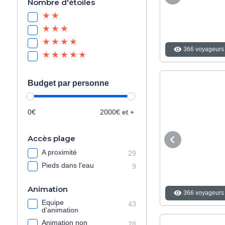
Nombre d'étoiles
366 voyageurs 
Budget par personne
0€
2000€ et +
Accès plage
A proximité
29
Pieds dans l'eau
9
Animation
366 voyageurs 
Equipe
43
d’animation
Animation non
28