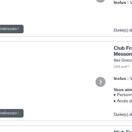
Inclus :
V
intéressés !
Durée(s) d
Club Fr
Messon
Iles Grec
1466 avis**
Inclus :
V
Vous aim
Personn
Accès di
intéressés !
Durée(s) d