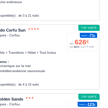
cine extérieure
isponible(s) :
de 3 à 21 nuits
TOP VENTE
ido Corfu Sun
ques - Corfou
-71
jusqu’à
€
626
€
dès
par
pers.
pour 5 nuits
ols + Transferts + Hôtel + Tout Inclus
erez :
oramique sur la mer
 méditerranéenne savoureuse
isponible(s) :
de 4 à 15 nuits
TOP VENTE
Golden Sands
ques - Corfou
-123
jusqu’à
€