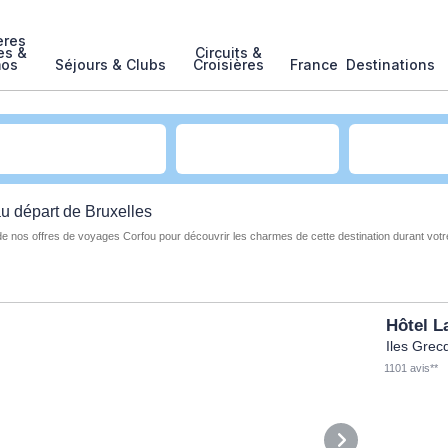
ères
es &
Circuits &
mos
Séjours & Clubs
Croisières
France
Destinations
au
départ de Bruxelles
 de nos offres de voyages Corfou pour découvrir les charmes de cette destination durant vot
Hôtel L
Iles Grec
1101 avis**