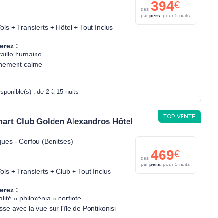
394
€
dès
par
pers.
pour 5 nuits
ols + Transferts + Hôtel + Tout Inclus
erez :
taille humaine
nement calme
isponible(s) :
de 2 à 15 nuits
TOP VENTE
art Club Golden Alexandros Hôtel
ques - Corfou (Benitses)
469
€
dès
par
pers.
pour 5 nuits
ols + Transferts + Club + Tout Inclus
erez :
alité « philoxénia » corfiote
sse avec la vue sur l'île de Pontikonisi