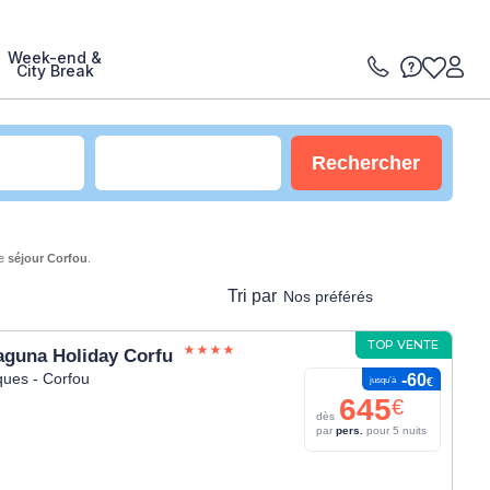
Week-end &
City Break
Rechercher
re
séjour Corfou
.
Tri par
Nos préférés
TOP VENTE
aguna Holiday Corfu
ques - Corfou
-60
jusqu’à
€
645
€
dès
par
pers.
pour 5 nuits