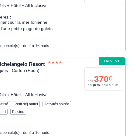
ols + Hôtel + All Inclusive
erez :
nant sur la mer Ionienne
d'une petite plage de galets
isponible(s) :
de 2 à 16 nuits
TOP VENTE
ichelangelo Resort
ques - Corfou (Roda)
370
€
dès
par
pers.
pour 5 nuits
ols + Hôtel + All Inclusive
atisé
Petit déj buffet
Activités soirée
port
Piscine
isponible(s) :
de 2 à 16 nuits