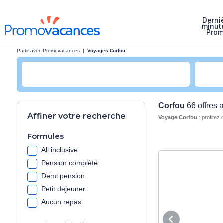
Derni
minut
Pro
Partir avec Promovacances
|
Voyages Corfou
Corfou
66 offres
Affiner votre recherche
Voyage Corfou
: profitez
Formules
All inclusive
Pension complète
Demi pension
Petit dėjeuner
Aucun repas