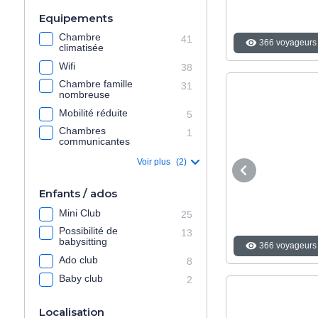
Equipements
Chambre
41
366 voyageurs 
climatisée
Wifi
38
Chambre famille
31
nombreuse
Mobilité réduite
5
Chambres
1
communicantes
Voir plus
(2)
Enfants / ados
Mini Club
25
Possibilité de
13
babysitting
366 voyageurs 
Ado club
8
Baby club
2
Localisation