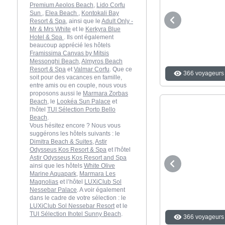
Premium Aeolos Beach
,
Lido Corfu
Sun
,
Elea Beach
,
Kontokali Bay
Resort & Spa
, ainsi que le
Adult Only -
Mr & Mrs White
et le
Kerkyra Blue
Hotel & Spa
. Ils ont également
beaucoup apprécié les hôtels
Framissima Canvas by Mitsis
Messonghi Beach
,
Almyros Beach
Resort & Spa
et
Valmar Corfu
. Que ce
366 voyageurs 
soit pour des vacances en famille,
entre amis ou en couple, nous vous
proposons aussi le
Marmara Zorbas
Beach
, le
Lookéa Sun Palace
et
l'hôtel
TUI Sélection Porto Bello
Beach
.
Vous hésitez encore ? Nous vous
suggérons les hôtels suivants : le
Dimitra Beach & Suites
,
Astir
Odysseus Kos Resort & Spa
et l'hôtel
Astir Odysseus Kos Resort and Spa
ainsi que les hôtels
White Olive
Marine Aquapark
,
Marmara Les
Magnolias
et l’hôtel
LUXiClub Sol
Nessebar Palace
. A voir également
dans le cadre de votre sélection : le
LUXiClub Sol Nessebar Resort
et le
TUI Sélection Ihotel Sunny Beach
.
366 voyageurs 