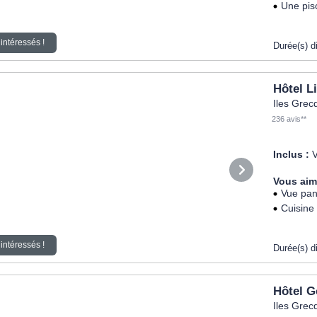
Une pis
intéressés !
Durée(s) d
Hôtel L
Iles Grec
236 avis**
Inclus :
V
Vous aim
Vue pan
Cuisine
intéressés !
Durée(s) d
Hôtel 
Iles Grec