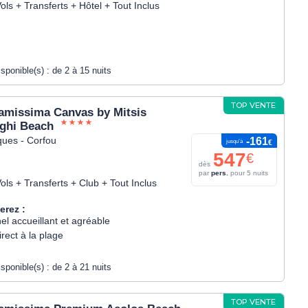
ols + Transferts + Hôtel + Tout Inclus
isponible(s) :
de 2 à 15 nuits
TOP VENTE
amissima Canvas by Mitsis
ghi Beach
ques - Corfou
-161
jusqu’à
€
547
€
dès
par
pers.
pour 5 nuits
ols + Transferts + Club + Tout Inclus
erez :
el accueillant et agréable
rect à la plage
isponible(s) :
de 2 à 21 nuits
TOP VENTE