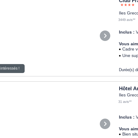
Club F
Iles Grec
3449 avis**
Inclus :
V
Vous aim
Cadre v
Une sup
intéressés !
Durée(s) d
Hôtel A
Iles Grec
31 avis**
Inclus :
V
Vous aim
Bien sit