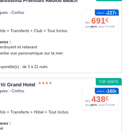
ramissima Premium Aeolos Beach
ques - Corfou
-227
jusqu’à
€
691
€
dès
par
pers.
pour 5 nuits
ols + Transferts + Club + Tout Inclus
erez :
erdoyant et relaxant
erbe vue panoramique sur la mer
isponible(s) :
de 3 à 21 nuits
TOP VENTE
riti Grand Hotel
ques - Corfou
-160
jusqu’à
€
438
€
dès
par
pers.
pour 5 nuits
ols + Transferts + Hôtel + Tout Inclus
erez :
ué