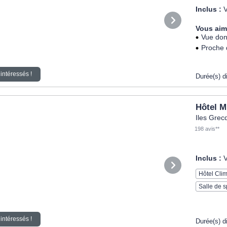
Inclus :
V
Vous aim
Vue don
Proche 
intéressés !
Durée(s) d
Hôtel M
Iles Grec
198 avis**
Inclus :
V
Hôtel Clim
Salle de s
intéressés !
Durée(s) d