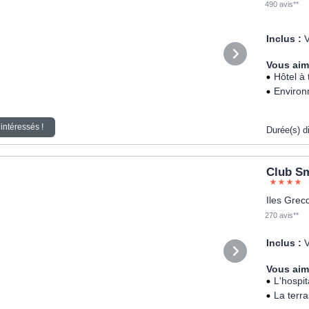
490 avis**
Inclus :
V
Vous aim
Hôtel à 
Environ
intéressés !
Durée(s) d
Club Sm
Iles Grec
270 avis**
Inclus :
V
Vous aim
L'hospit
La terra