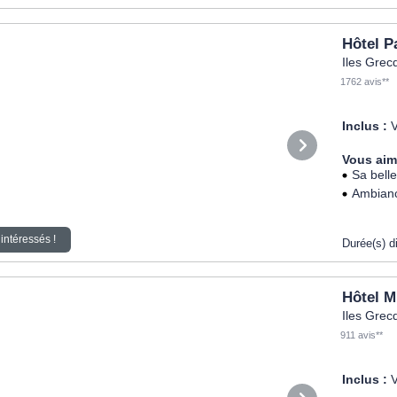
Hôtel P
Iles Grec
1762 avis**
Inclus :
V
Vous aim
Sa bell
Ambianc
intéressés !
Durée(s) d
Hôtel M
Iles Grec
911 avis**
Inclus :
V