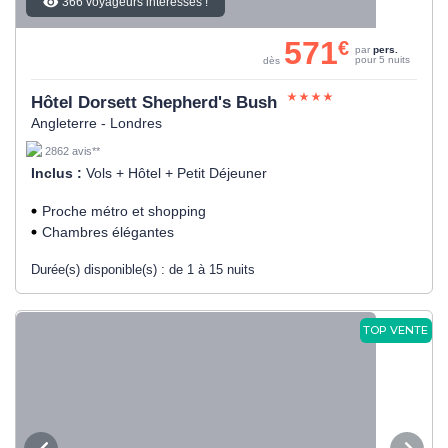
366 voyageurs intéressés !
571
€
par
pers.
pour 5 nuits
dès
Hôtel Dorsett Shepherd's Bush
Angleterre - Londres
2862 avis**
Inclus :
Vols + Hôtel + Petit Déjeuner
Proche métro et shopping
Chambres élégantes
Durée(s) disponible(s) :
de 1 à 15 nuits
TOP VENTE