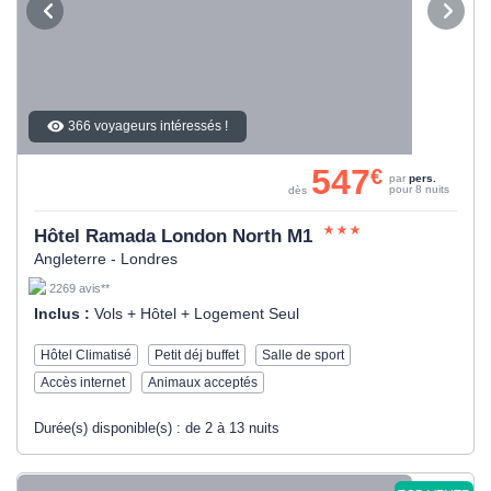
366 voyageurs intéressés !
547
€
par
pers.
pour 8 nuits
dès
Hôtel Ramada London North M1
Angleterre - Londres
2269 avis**
Inclus :
Vols + Hôtel + Logement Seul
Hôtel Climatisé
Petit déj buffet
Salle de sport
Accès internet
Animaux acceptés
Durée(s) disponible(s) :
de 2 à 13 nuits