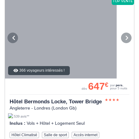
TOP VENTE
366 voyageurs intéressés !
647
€
par
pers.
pour 5 nuits
dès
Hôtel Bermonds Locke, Tower Bridge
Angleterre - Londres (London Gb)
539 avis**
Inclus :
Vols + Hôtel + Logement Seul
Hôtel Climatisé
Salle de sport
Accès internet