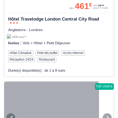
461
€
par
pers.
pour 5 nuits
dès
Hôtel Travelodge London Central City Road
Angleterre - Londres
4496 avis**
Inclus :
Vols + Hôtel + Petit Déjeuner
Hôtel Climatisé
Petit déj buffet
Accès internet
Réception 24/24
Restaurant
Durée(s) disponible(s) :
de 1 à 9 nuits
TOP VENTE