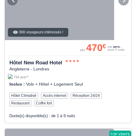
366 voyageurs intéressés !
470
€
par
pers.
pour 5 nuits
dès
Hôtel New Road Hotel
Angleterre - Londres
734 avis**
Inclus :
Vols + Hôtel + Logement Seul
Hôtel Climatisé
Accès internet
Réception 24/24
Restaurant
Coffre fort
Durée(s) disponible(s) :
de 1 à 9 nuits
TOP VENTE