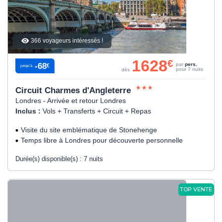
366 voyageurs intéressés !
1628
€
-68
par
pers.
€
jusqu’à
pour 7 nuits
dès
Circuit Charmes d'Angleterre
Londres - Arrivée et retour Londres
Inclus :
Vols + Transferts + Circuit + Repas
Visite du site emblématique de Stonehenge
Temps libre à Londres pour découverte personnelle
Durée(s) disponible(s) :
7 nuits
TOP VENTE