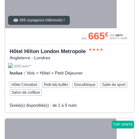
366 voyageurs intéressés !
665
€
par
pers.
pour 5 nuits
dès
Hôtel Hilton London Metropole
Angleterre - Londres
4583 avis**
Inclus :
Vols + Hôtel + Petit Déjeuner
Hôtel Climatisé
Petit déj buffet
Discothèque
Salle de sport
Salon de coiffure
Durée(s) disponible(s) :
de 1 à 9 nuits
TOP VENTE