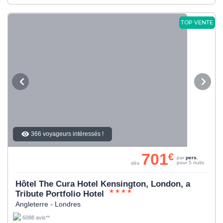
TOP VENTE
366 voyageurs intéressés !
701
€
par
pers.
pour 5 nuits
dès
Hôtel The Cura Hotel Kensington, London, a
Tribute Portfolio Hotel
Angleterre - Londres
6088 avis**