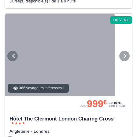
Durée(s) disponible(s) :
de 1 à 9 nuits
TOP VENTE
366 voyageurs intéressés !
999
€
par
pers.
pour 5 nuits
dès
Hôtel The Clermont London Charing Cross
Angleterre - Londres