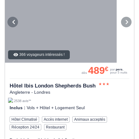
366 voyageurs intéressés !
489
€
par
pers.
pour 5 nuits
dès
Hôtel Ibis London Shepherds Bush
Angleterre - Londres
2538 avis**
Inclus :
Vols + Hôtel + Logement Seul
Hôtel Climatisé
Accès internet
Animaux acceptés
Réception 24/24
Restaurant