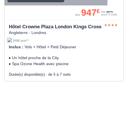
947
€
par
pers.
pour 5 nuits
dès
Hôtel Crowne Plaza London Kings Cross
Angleterre - Londres
5488 avis**
Inclus :
Vols + Hôtel + Petit Déjeuner
Un hôtel proche de la City
Spa Ozone Health avec piscine
Durée(s) disponible(s) :
de 5 à 7 nuits