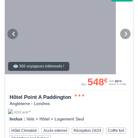
366 voyageurs intéressés !
548
€
par
pers.
pour 5 nuits
dès
Hôtel Point A Paddington
Angleterre - Londres
4222 avis**
Inclus :
Vols + Hôtel + Logement Seul
Hôtel Climatisé
Accès internet
Réception 24/24
Coffre fort