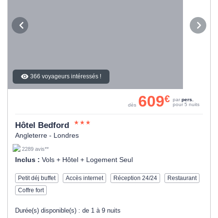
366 voyageurs intéressés !
609
€
par
pers.
pour 5 nuits
dès
Hôtel Bedford
Angleterre - Londres
2289 avis**
Inclus :
Vols + Hôtel + Logement Seul
Petit déj buffet
Accès internet
Réception 24/24
Restaurant
Coffre fort
Durée(s) disponible(s) :
de 1 à 9 nuits