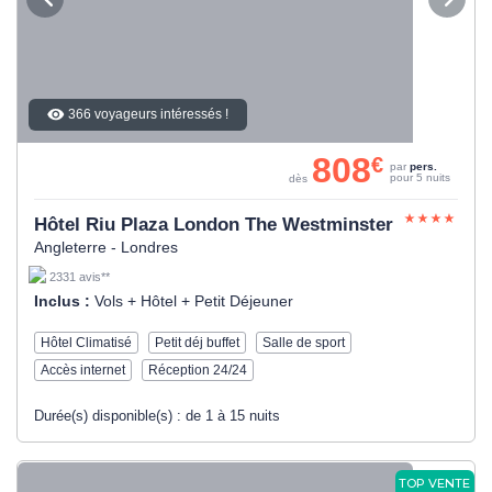
366 voyageurs intéressés !
808
€
par
pers.
pour 5 nuits
dès
Hôtel Riu Plaza London The Westminster
Angleterre - Londres
2331 avis**
Inclus :
Vols + Hôtel + Petit Déjeuner
Hôtel Climatisé
Petit déj buffet
Salle de sport
Accès internet
Réception 24/24
Durée(s) disponible(s) :
de 1 à 15 nuits
TOP VENTE