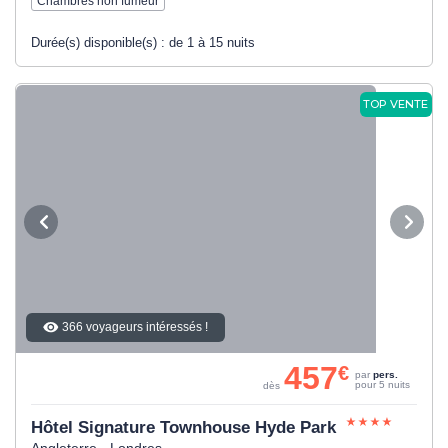
Chambres non fumeur
Durée(s) disponible(s) :
de 1 à 15 nuits
TOP VENTE
366 voyageurs intéressés !
457
€
par
pers.
pour 5 nuits
dès
Hôtel Signature Townhouse Hyde Park