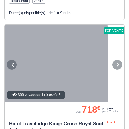
Restaurant
Jardin
Durée(s) disponible(s) :
de 1 à 9 nuits
TOP VENTE
366 voyageurs intéressés !
718
€
par
pers.
pour 7 nuits
dès
Hôtel Travelodge Kings Cross Royal Scot