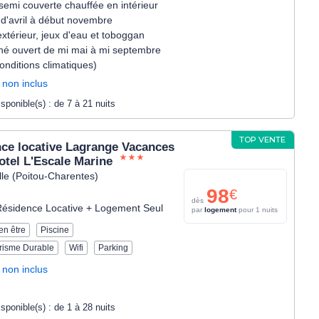
semi couverte chauffée en intérieur
 d'avril à début novembre
xtérieur, jeux d'eau et toboggan
iné ouvert de mi mai à mi septembre
onditions climatiques)
 non inclus
isponible(s) :
de 7 à 21 nuits
TOP VENTE
ce locative Lagrange Vacances
otel L'Escale Marine
le (Poitou-Charentes)
98
€
dès
ésidence Locative + Logement Seul
par
logement
pour 1 nuits
en être
Piscine
risme Durable
Wifi
Parking
 non inclus
isponible(s) :
de 1 à 28 nuits