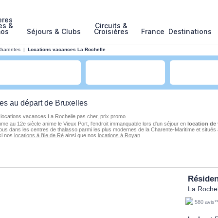
ères
es &
Circuits &
mos
Séjours & Clubs
Croisières
France
Destinations
Charentes
|
Locations vacances La Rochelle
res
au
départ de Bruxelles
 locations vacances La Rochelle pas cher, prix promo
mme au 12e siècle anime le Vieux Port, l'endroit immanquable lors d'un séjour en
location de
ous dans les centres de thalasso parmi les plus modernes de la Charente-Maritime et situés
si nos
locations à l'île de Ré
ainsi que nos
locations à Royan
.
Résiden
La Rochel
580 avis*