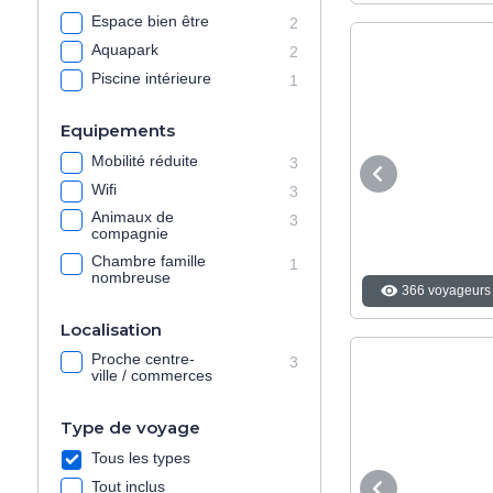
Espace bien être
2
Aquapark
2
Piscine intérieure
1
Equipements
Mobilité réduite
3
Wifi
3
Animaux de
3
compagnie
Chambre famille
1
nombreuse
366 voyageurs 
Localisation
Proche centre-
3
ville / commerces
Type de voyage
Tous les types
Tout inclus