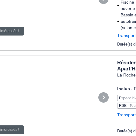
Piscine 
ouverte
Bassin e
autofre
(selon c
intéressés !
Transport
Durée(s) d
Résiden
Apart'H
La Rochel
Inclus :
R
Espace bi
RSE - Tou
Transport
intéressés !
Durée(s) d