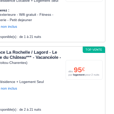
ésidence Locative + Logement Seul
erez :
exterieure - Wifi gratuit - Fitness -
rie - Petit dejeuner
 non inclus
isponible(s) :
de 1 à 21 nuits
TOP VENTE
ce La Rochelle / Lagord - Le
 du Château*** - Vacancéole -
oitou-Charentes)
95
€
dès
par
logement
pour 2 nuits
Résidence + Logement Seul
 non inclus
isponible(s) :
de 2 à 21 nuits