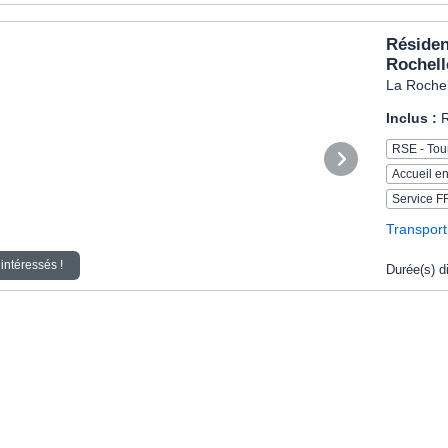
Résiden
Rochell
La Rochel
Inclus :
R
RSE - Tou
Accueil en
Service F
Transport
intéressés !
Durée(s) d