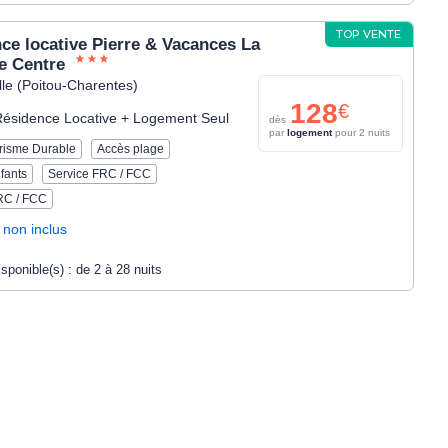
TOP VENTE
ce locative Pierre & Vacances La
e Centre
le (Poitou-Charentes)
128
€
ésidence Locative + Logement Seul
dès
par
logement
pour 2 nuits
risme Durable
Accès plage
fants
Service FRC / FCC
RC / FCC
 non inclus
isponible(s) :
de 2 à 28 nuits