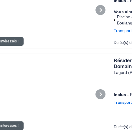
Inclus :
R
Vous aim
Piscine 
Boulange
Transport
intéressés !
Durée(s) d
Résiden
Domaine
Lagord (P
Inclus :
Transport
intéressés !
Durée(s) d