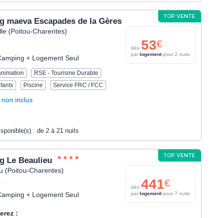
TOP VENTE
g maeva Escapades de la Gères
le (Poitou-Charentes)
53
€
dès
par
logement
pour 2 nuits
Camping + Logement Seul
animation
RSE - Tourisme Durable
fants
Piscine
Service FRC / FCC
 non inclus
isponible(s) :
de 2 à 21 nuits
TOP VENTE
g Le Beaulieu
u (Poitou-Charentes)
441
€
*
dès
Camping + Logement Seul
par
logement
pour 7 nuits
erez :