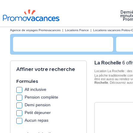
Derni
minut
Pro
Agence de voyages Promovacances
|
Locations France
|
Locations vacances Poitou-
La Rochelle
6 off
Affiner votre recherche
Location La Rochelle : des
La pêche traditionnelle co
être est aussi au rendez-v
Formules
Rochelle
. Découvrez aus
All inclusive
Pension complète
Demi pension
Petit dėjeuner
Aucun repas