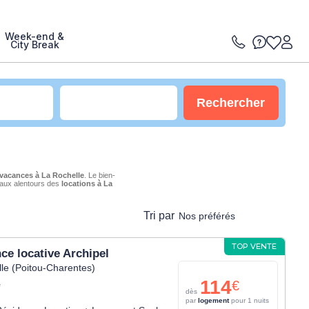
Week-end &
City Break
Rechercher
 vacances à La Rochelle
. Le bien-
 aux alentours des
locations à La
Tri par
Nos préférés
TOP VENTE
ce locative Archipel
le (Poitou-Charentes)
114
€
*
dès
par
logement
pour 1 nuits