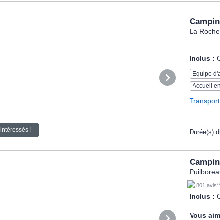
Campin
La Rochel
Inclus :
Equipe d'
Accueil en
Transport
intéressés !
Durée(s) d
Campin
Puilborea
801 avis*
Inclus :
Vous aim