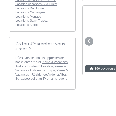
Location vacances Sud Ouest
Locations Dordogne
Locations Camargue
Locations Monaco
Locations Saint Tropez
Locations Antibes
Poitou-Charentes : vous
aimez ?
Découvrez les hôtels appréciés de
nos clients : l'hôtel
Pierre & Vacances
Andorra Bordes D'Envalira
,
Pierre &
366 voyageurs 
Vacances Andorra La Tulipa
,
Pierre &
Vacances - Résidence Andorra Alba
,
Echappée belle au Tyrol
, ainsi que le
...