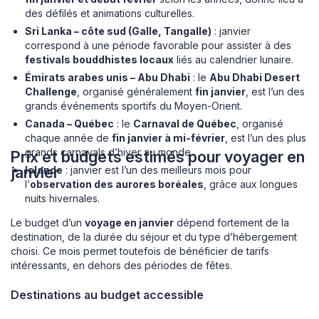
des défilés et animations culturelles.
Sri Lanka – côte sud (Galle, Tangalle)
: janvier
correspond à une période favorable pour assister à des
festivals bouddhistes locaux
liés au calendrier lunaire.
Émirats arabes unis – Abu Dhabi
: le
Abu Dhabi Desert
Challenge
, organisé généralement
fin janvier
, est l’un des
grands événements sportifs du Moyen-Orient.
Canada – Québec
: le
Carnaval de Québec
, organisé
chaque année de
fin janvier à mi-février
, est l’un des plus
grands carnavals d’hiver au monde.
Prix et budgets estimés pour voyager en
janvier
Islande
: janvier est l’un des meilleurs mois pour
l’
observation des aurores boréales
, grâce aux longues
nuits hivernales.
Le budget d’un
voyage en janvier
dépend fortement de la
destination, de la durée du séjour et du type d’hébergement
choisi. Ce mois permet toutefois de bénéficier de tarifs
intéressants, en dehors des périodes de fêtes.
Destinations au budget accessible