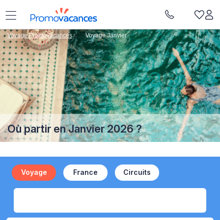
Voyage Promovacances
|
|
Voyage Janvier
Où partir en Janvier 2026 ?
Voyage
France
Circuits