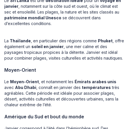
Le
Sri Lanka
est une
destination idéale
pour un
voyage en
janvier
, notamment sur la côte sud et ouest, où le climat est
sec et ensoleillé. Les plages, la nature et les sites classés au
patrimoine mondial Unesco
se découvrent dans
d’excellentes conditions.
La
Thaïlande
, en particulier des régions comme
Phuket
, offre
également un
soleil en janvier
, une mer calme et des
paysages tropicaux propices à la détente. Janvier est idéal
pour combiner plages, visites culturelles et activités nautiques.
Moyen-Orient
Le
Moyen-Orient
, et notamment les
Émirats arabes unis
avec
Abu Dhabi
, connaît en janvier des
températures
très
agréables. Cette période est idéale pour associer plages,
désert, activités culturelles et découvertes urbaines, sans la
chaleur extrême de l’été.
Amérique du Sud et bout du monde
Janvier correspond à l’été dans l’hémisphère sud. Des