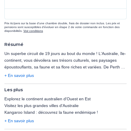
Prix ttc/pers sur la base d'une chambre double, frais de dossier non inclus. Les prix et
pensions sont susceptibles d'évoluer en étape 2 de votre commande en fonction des
disponibilités.
Voir conditions
Résumé
Un superbe circuit de 19 jours au bout du monde ! L'Australie, île-
continent, vous dévoilera ses trésors culturels, ses paysages
époustouflants, sa faune et sa flore riches et variées. De Perth à
Sydney, en passant par Kangaroo Island et Ayers Rock, vivez un
+ En savoir plus
périple de rêve sur cette immense île !
Les plus
POINTS FORTS :
Explorez le continent australien d'Ouest en Est
- Programme très complet pour une découverte du continent
Visitez les plus grandes villes d'Australie
australien d'Ouest en Est.
Kangaroo Island : découvrez la faune endémique !
- Découverte des grandes villes d'Australie : Perth, Adélaïde,
Melbourne, Cairns, Sydney.
+ En savoir plus
- Deux journées et une nuit sur Kangaroo Island pour une