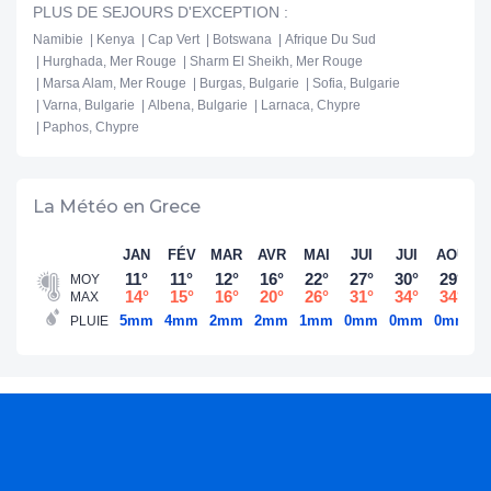
PLUS DE SEJOURS D'EXCEPTION :
Namibie
Kenya
Cap Vert
Botswana
Afrique Du Sud
Hurghada, Mer Rouge
Sharm El Sheikh, Mer Rouge
Marsa Alam, Mer Rouge
Burgas, Bulgarie
Sofia, Bulgarie
Varna, Bulgarie
Albena, Bulgarie
Larnaca, Chypre
Paphos, Chypre
La Météo en Grece
JAN
FÉV
MAR
AVR
MAI
JUI
JUI
AOÛ
S
11°
11°
12°
16°
22°
27°
30°
29°
MOY
14°
15°
16°
20°
26°
31°
34°
34°
MAX
5mm
4mm
2mm
2mm
1mm
0mm
0mm
0mm
2
PLUIE