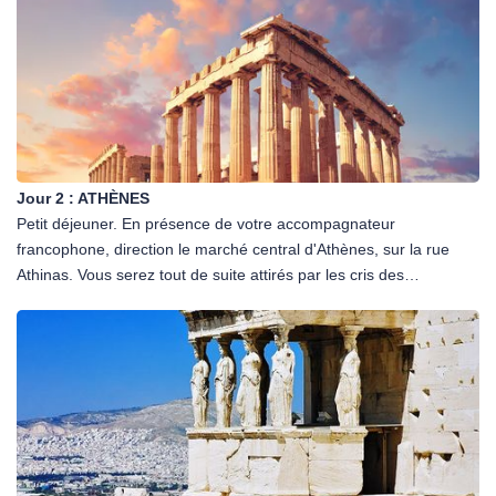
Jour 2 :
ATHÈNES
Petit déjeuner. En présence de votre accompagnateur
francophone, direction le marché central d'Athènes, sur la rue
Athinas. Vous serez tout de suite attirés par les cris des
marchands, les odeurs, les couleurs de ce bâtiment
emblématique, une véritable immersion. Egalement connu sous le
nom de Varvakios Agora, c'est le cœur commercial de la capitale
grecque. Toute l'activité commerciale des rues alentour, jusqu'à
Omonia, Psyri et Monastiraki, commence ici. Après une pause
café, promenez-vous dans le quartier de Plaka, situé au pied de
l'Acropole et de ses temples anciens. Vous poursuivrez ensuite
par la visite du quartier de Monastiraki, où vous aurez l'occasion