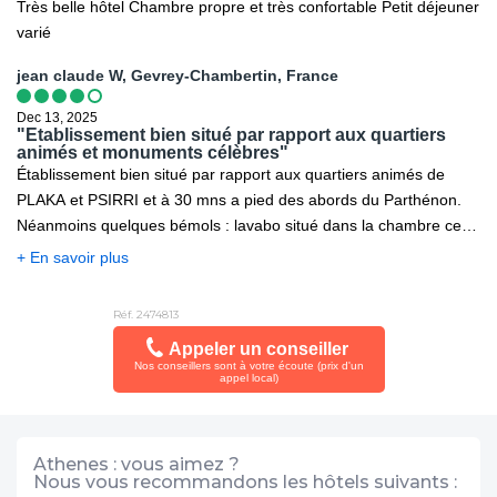
Très belle hôtel Chambre propre et très confortable Petit déjeuner
varié
jean claude W, Gevrey-Chambertin, France
Dec 13, 2025
"Etablissement bien situé par rapport aux quartiers
animés et monuments célèbres"
Établissement bien situé par rapport aux quartiers animés de
PLAKA et PSIRRI et à 30 mns a pied des abords du Parthénon.
Néanmoins quelques bémols : lavabo situé dans la chambre ce
qui gène quelque peu l'intimité, personnel à l'accueil pas très
+ En savoir plus
avenant et viennoiserie très rassie (au petit déjeuner) les travaux
en cours enlèvent de l’âme à l'ensemble.
Réf. 2474813
Appeler un conseiller
Nos conseillers sont à votre écoute (prix d'un
appel local)
Athenes : vous aimez ?
Nous vous recommandons les hôtels suivants :