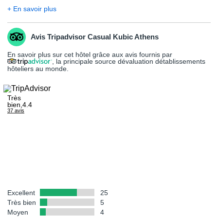
Luxembourg, Pays-Bas, Allemagne, Suisse ou Espagne...),
https://diplomatie.belgium.be/fr/Services/voyager_a_letranger/conse
+ En savoir plus
sont à titre indicatif et non-contractuel. Concernant votre
veuillez vous référer aux sites officiels des ministères des pays
logement, l'hôtel offre différentes configurations et décorations.
concernés pour les conditions de départ et de retour.
La chambre allouée lors de votre arrivée pourra être ainsi
Avis Tripadvisor Casual Kubic Athens
différente de celle figurant en photo sur le présent descriptif.
En savoir plus sur cet hôtel grâce aux avis fournis par
, la principale source dévaluation détablissements
Votre séjour est assuré par le tour opérateur suivant :
hôteliers au monde.
FRAM
Très
bien,4.4
37 avis
Excellent
25
Très bien
5
Moyen
4