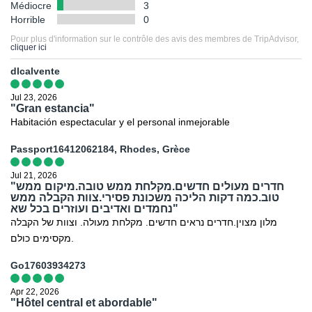
Médiocre
3
Horrible
0
Pour plus d'information sur le contrôle des avis des membres de TripAdvisor,
cliquer ici
dlcalvente
Jul 23, 2026
"Gran estancia"
Habitación espectacular y el personal inmejorable
Passport16412062184, Rhodes, Grèce
Jul 21, 2026
"חדרים מעולים חדשים.מקלחת ממש טובה.מיקום ממש
טוב.כמה דקות הליכה משכונת פסירי.צוות הקבלה ממש
נחמדים ואדיבים ועוזרים בכל שא"
מלון מצוין.חדרים נראים חדשים. מקלחת מעולה. וצוות של הקבלה
מקסימים כולם.
Go17603934273
Apr 22, 2026
"Hôtel central et abordable"