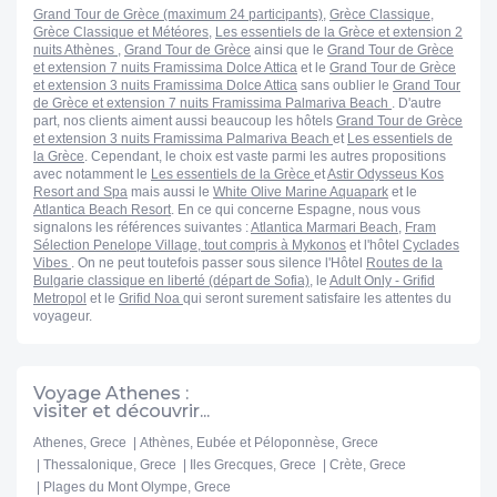
Grand Tour de Grèce (maximum 24 participants)
,
Grèce Classique
,
Grèce Classique et Météores
,
Les essentiels de la Grèce et extension 2
nuits Athènes
,
Grand Tour de Grèce
ainsi que le
Grand Tour de Grèce
et extension 7 nuits Framissima Dolce Attica
et le
Grand Tour de Grèce
et extension 3 nuits Framissima Dolce Attica
sans oublier le
Grand Tour
de Grèce et extension 7 nuits Framissima Palmariva Beach
. D'autre
part, nos clients aiment aussi beaucoup les hôtels
Grand Tour de Grèce
et extension 3 nuits Framissima Palmariva Beach
et
Les essentiels de
la Grèce
. Cependant, le choix est vaste parmi les autres propositions
avec notamment le
Les essentiels de la Grèce
et
Astir Odysseus Kos
Resort and Spa
mais aussi le
White Olive Marine Aquapark
et le
Atlantica Beach Resort
. En ce qui concerne Espagne, nous vous
signalons les références suivantes :
Atlantica Marmari Beach
,
Fram
Sélection Penelope Village, tout compris à Mykonos
et l'hôtel
Cyclades
Vibes
. On ne peut toutefois passer sous silence l'Hôtel
Routes de la
Bulgarie classique en liberté (départ de Sofia)
, le
Adult Only - Grifid
Metropol
et le
Grifid Noa
qui seront surement satisfaire les attentes du
voyageur.
Voyage Athenes :
visiter et découvrir...
Athenes, Grece
Athènes, Eubée et Péloponnèse, Grece
Thessalonique, Grece
Iles Grecques, Grece
Crète, Grece
Plages du Mont Olympe, Grece