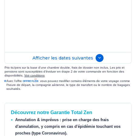
Afficher les dates suivantes
Prix ttc/pers sur la base d'une chambre double, frais de dossier non inclus. Les prix et
pensions sont susceptibles d'évoluer en étape 2 de votre commande en fonction des
disponibilités.
Voir conditions
*
Avec l'offre
vous pouvez modifier certains éléments de votre voyage comme
l'heure de départ, la compagnie aérienne, le type de transfert ou le nombre de bagages
souhaités.
Découvrez notre Garantie Total Zen
Annulation & imprévus : prise en charge des frais
d'annulation, y compris en cas d'épidémie touchant vos
proches (type Coronavirus).