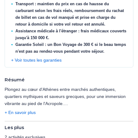
Transport : maintien du prix en cas de hausse du
carburant selon les frais réels, remboursement du rachat
de billet en cas de vol manqué et prise en charge du
retour à domicile si votre vol retour est annulé.
Assistance médicale à l'étranger : frais médicaux couverts
jusqu'à 150 000 €.
Garantie Soleil : un Bon Voyage de 300 € si le beau temps
n'est pas au rendez-vous pendant votre séjour.
+ Voir toutes les garanties
Résumé
Plongez au cœur d'Athènes entre marchés authentiques,
quartiers mythiques et saveurs grecques, pour une immersion
vibrante au pied de l'Acropole.
Entre découvertes culturelles, dégustations locales et excursions
+ En savoir plus
en option jusqu'aux îles du golfe Saronique, vivez un séjour riche,
libre et envoûtant.
Les plus
2 activités exclusives