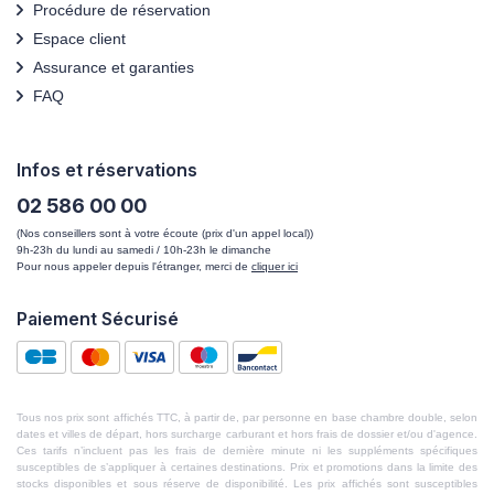
Procédure de réservation
Espace client
Assurance et garanties
FAQ
Infos et réservations
02 586 00 00
(Nos conseillers sont à votre écoute (prix d'un appel local))
9h-23h du lundi au samedi / 10h-23h le dimanche
Pour nous appeler depuis l'étranger, merci de
cliquer ici
Paiement Sécurisé
Tous nos prix sont affichés TTC, à partir de, par personne en base chambre double, selon
dates et villes de départ, hors surcharge carburant et hors frais de dossier et/ou d'agence.
Ces tarifs n’incluent pas les frais de dernière minute ni les suppléments spécifiques
susceptibles de s’appliquer à certaines destinations. Prix et promotions dans la limite des
stocks disponibles et sous réserve de disponibilité. Les prix affichés sont susceptibles