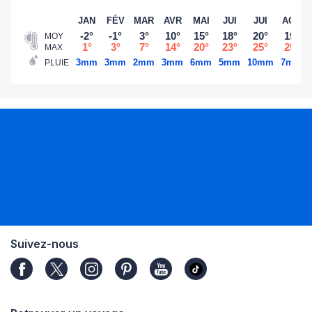
JAN
FÉV
MAR
AVR
MAI
JUI
JUI
AOÛ
-2°
-1°
3°
10°
15°
18°
20°
19°
MOY
1°
3°
7°
14°
20°
23°
25°
25°
MAX
3mm
3mm
2mm
3mm
6mm
5mm
10mm
7mm
PLUIE
Suivez-nous