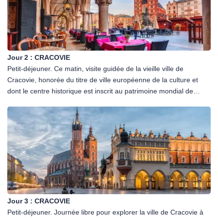
Jour 2 :
CRACOVIE
Petit-déjeuner. Ce matin, visite guidée de la vieille ville de
Cracovie, honorée du titre de ville européenne de la culture et
dont le centre historique est inscrit au patrimoine mondial de
l'UNESCO. Promenade dans la vieille ville qui a échappé aux
désastres de la Seconde Guerre mondiale et dont tous les
monuments ont été sauvegardés. Passage par la place du
marché (Rynek Glowny), place médiévale la plus vaste d'Europe
où se dresse la magnifique halle aux Draps. Puis découverte de
la célèbre université Jagellonne dans laquelle étudièrent Nicolas
Copernic et le pape Jean-Paul II. Visite (extérieure) de la
magnifique basilique Notre-Dame : de style gothique, elle est
particulièrement réputée pour son célèbre retable médiéval
Jour 3 :
CRACOVIE
unique, oeuvre du sculpteur nurembergeois Wit Stwosz. Départ
Petit-déjeuner. Journée libre pour explorer la ville de Cracovie à
vers la colline de Wawel, ancienne résidence des rois de Pologne,