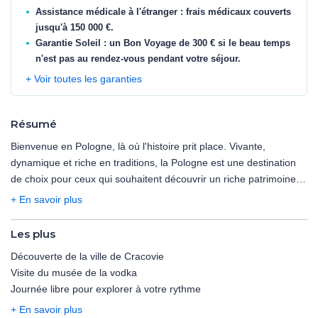
Assistance médicale à l'étranger : frais médicaux couverts
jusqu'à 150 000 €.
Garantie Soleil : un Bon Voyage de 300 € si le beau temps
n'est pas au rendez-vous pendant votre séjour.
+ Voir toutes les garanties
Résumé
Bienvenue en Pologne, là où l'histoire prit place. Vivante,
dynamique et riche en traditions, la Pologne est une destination
de choix pour ceux qui souhaitent découvrir un riche patrimoine
culturel, historique et monumental tout en profitant de paysages
+ En savoir plus
verdoyants et diversifiés. La longue et difficile histoire du pays
rythmée par les évènements de la Seconde Guerre Mondiale a
Les plus
laissé de nombreuses traces qu'il est encore possible de visiter.
Découverte de la ville de Cracovie
Partez à la découverte des plus belles villes du pays et de leurs
Visite du musée de la vodka
trésors cachés.
Journée libre pour explorer à votre rythme
+ En savoir plus