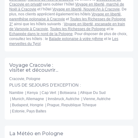
Cracovie en privatif
sans oublier l’hôtel
Voyage en liberté, marché de
Noël à Cracovie
et l’hôtel
Voyage en liberté, Nouvel An à Cracovie
. De
plus, nos clients apprécient également les hôtels
Voyage en liberté,
parenthèse polonaise à Cracovie
et
Toutes les Richesses de Pologne
3*
ainsi que les hôtels suivants :
Voyage en liberté, escapade en train
de Varsovie à Cracovie
,
Toutes les Richesses de Pologne
et le
Echappée dans le nord de la Pologne
. Pour disposer de plus de choix,
consultez les hôtels : le
Balade polonaise à votre rythme
et le
Les
merveilles du Tyrol
.
Voyage Cracovie :
visiter et découvrir...
Cracovie, Pologne
PLUS DE SEJOURS D'EXCEPTION :
Namibie
Kenya
Cap Vert
Botswana
Afrique Du Sud
Munich, Allemagne
Innsbruck, Autriche
Vienne, Autriche
Budapest, Hongrie
Prague, Republique Tcheque
Estonie, Pays Baltes
La Météo en Pologne