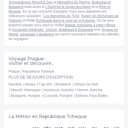
Schwarzbrunn Resort & Spa
et
Merveilles de Vienne, Bratislava et
Budapest
mais aussi le
L'Autriche le Joyau des Alpes
et le
Rhin et
Moselle
. En ce qui concerne Espagne, nous vous signalons les
références suivantes :
Les merveilles du Tyrol
,
Toutes les Richesses de
Pologne
et l'hôtel
Echappée dans le nord de la Pologne
. On ne peut
toutefois passer sous silence l'Hôtel
Balade polonaise à votre rythme
,
le
Escapade Impériale : Vienne, Bratislava & Budapest
et le
Voyage en
liberté, escapade à Budapest
qui seront surement satisfaire les attentes
du voyageur.
Voyage Prague :
visiter et découvrir...
Prague, Republique Tcheque
PLUS DE SEJOURS D'EXCEPTION :
Namibie
Kenya
Cap Vert
Botswana
Afrique Du Sud
Munich, Allemagne
Innsbruck, Autriche
Vienne, Autriche
Budapest, Hongrie
Cracovie, Pologne
Estonie, Pays Baltes
La Météo en Republique Tcheque