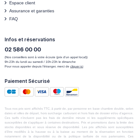
Espace client
Assurance et garanties
FAQ
Infos et réservations
02 586 00 00
(Nos conseillers sont à votre écoute (prix d'un appel local))
9h-23h du lundi au samedi / 10h-23h le dimanche
Pour nous appeler depuis l'étranger, merci de
cliquer ici
Paiement Sécurisé
Tous nos prix sont affichés TTC, à partir de, par personne en base chambre double, selon
dates et villes de départ, hors surcharge carburant et hors frais de dossier et/ou d'agence.
Ces tarifs n’incluent pas les frais de dernière minute ni les suppléments spécifiques
susceptibles de s’appliquer à certaines destinations. Prix et promotions dans la limite des
stocks disponibles et sous réserve de disponibilité. Les prix affichés sont susceptibles
d’être modifiés à la hausse ou à la baisse au moment de la réservation en fonction
notamment de la disponibilité ou de la politique tarifaire de nos partenaires. Ces