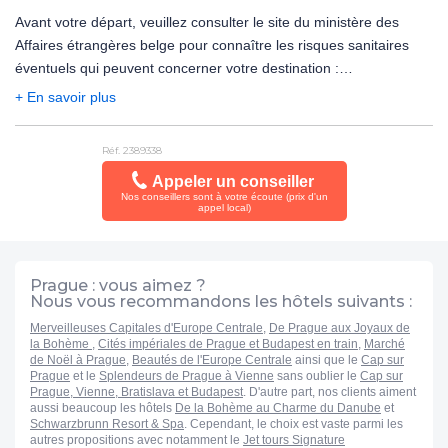
accompagnateur (âgé au moins de 16 ans révolu).
ne peuvent être considérés comme étant à l'abri du risque
Avant votre départ, veuillez consulter le site du ministère des
terroriste.
Affaires étrangères belge pour connaître les risques sanitaires
PRÉCISION DESCRIPTIF
éventuels qui peuvent concerner votre destination :
Les photos utilisées pour présenter les hôtels et la destination le
https://diplomatie.belgium.be/fr/Services/voyager_a_letranger/conse
+ En savoir plus
sont à titre indicatif et non-contractuel. Concernant votre
logement, l'hôtel offre différentes configurations et décorations.
La chambre allouée lors de votre arrivée pourra être ainsi
Réf. 2389338
différente de celle figurant en photo sur le présent descriptif.
Appeler un conseiller
Nos conseillers sont à votre écoute (prix d'un
appel local)
Votre séjour est assuré par le tour opérateur suivant :
FRAM
Prague : vous aimez ?
Nous vous recommandons les hôtels suivants :
Merveilleuses Capitales d'Europe Centrale
,
De Prague aux Joyaux de
la Bohème
,
Cités impériales de Prague et Budapest en train
,
Marché
de Noël à Prague
,
Beautés de l'Europe Centrale
ainsi que le
Cap sur
Prague
et le
Splendeurs de Prague à Vienne
sans oublier le
Cap sur
Prague, Vienne, Bratislava et Budapest
. D'autre part, nos clients aiment
aussi beaucoup les hôtels
De la Bohème au Charme du Danube
et
Schwarzbrunn Resort & Spa
. Cependant, le choix est vaste parmi les
autres propositions avec notamment le
Jet tours Signature