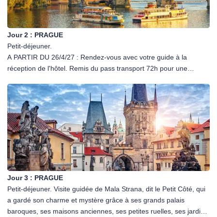
Jour 2 :
PRAGUE
Petit-déjeuner.
A PARTIR DU 26/4/27 : Rendez-vous avec votre guide à la
réception de l'hôtel. Remis du pass transport 72h pour une
circulation facile dans la ville. Départ pour la visite.
Visite du quartier Stare Mesto, la Vieille Ville de Prague marquée
par ses nombreux édifices gothiques et romans et ses rues
médiévales. La visite vous amènera aux endroits les plus
populaires de la Vieille Ville en suivant la Voie royale. L'itinéraire
pour découvrir le centre historique, qu'empruntaient autrefois les
rois et les reines tchèques pour se faire couronner à la cathédrale
Saint Guy située au Château de Prague, commence sur la Place
de la République (Námestí Republiky) près de la Maison
Jour 3 :
PRAGUE
Municipale, le plus magnifique exemple de l'Art Nouveau. A ses
Petit-déjeuner. Visite guidée de Mala Strana, dit le Petit Côté, qui
côtés se dresse la grande Tour Poudrière et par la rue Celtná qui
a gardé son charme et mystère grâce à ses grands palais
passe près de la Maison de la Vierge noire cubiste (U Cerné
baroques, ses maisons anciennes, ses petites ruelles, ses jardins
Matky Boží), vous atteindrez la Place de la Vieille Ville sur laquelle