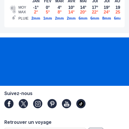
JAN
FÉV
MAR
AVR
MAI
JUI
JUI
AOÛ
S
-1°
0°
4°
10°
14°
17°
19°
19°
MOY
2°
5°
8°
14°
20°
22°
24°
25°
MAX
2mm
1mm
2mm
2mm
6mm
6mm
8mm
6mm
3
PLUIE
Suivez-nous
Retrouver un voyage