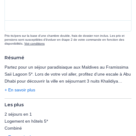
Prix ttc/pers sur la base d'une chambre double, frais de dossier non inclus. Les prix et
pensions sont susceptibles d'évoluer en étape 2 de votre commande en fonction des
disponibilités.
Voir conditions
Résumé
Partez pour un séjour paradisiaque aux Maldives au Framissima
Saii Lagoon 5*. Lors de votre vol aller, profitez d'une escale à Abu
Dhabi pour découvrir la ville en séjournant 3 nuits Khalidiya
Palace Rayhaan by Rotana 5*. Découvrez 2 destinations en 1
+ En savoir plus
combiné, pour un séjour inoubliable.
Les plus
2 séjours en 1
Logement en hôtels 5*
Combiné