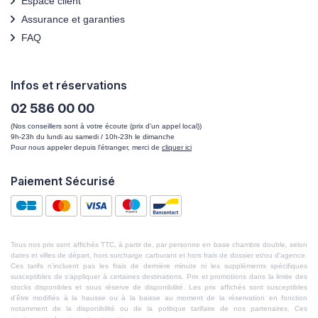
Espace client
Assurance et garanties
FAQ
Infos et réservations
02 586 00 00
(Nos conseillers sont à votre écoute (prix d'un appel local))
9h-23h du lundi au samedi / 10h-23h le dimanche
Pour nous appeler depuis l'étranger, merci de
cliquer ici
Paiement Sécurisé
Tous nos prix sont affichés TTC, à partir de, par personne en base chambre double, selon
dates et villes de départ, hors surcharge carburant et hors frais de dossier et/ou d'agence.
Ces tarifs n’incluent pas les frais de dernière minute ni les suppléments spécifiques
susceptibles de s’appliquer à certaines destinations. Prix et promotions dans la limite des
stocks disponibles et sous réserve de disponibilité. Les prix affichés sont susceptibles
d’être modifiés à la hausse ou à la baisse au moment de la réservation en fonction
notamment de la disponibilité ou de la politique tarifaire de nos partenaires. Ces