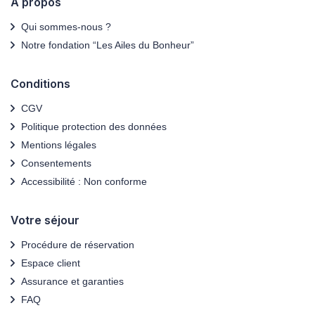
A propos
- Le port de vêtement couvrant les genoux et les épaules est
obligatoire pour l'entrée dans les temples (à prévoir pour
Qui sommes-nous ?
certaines excursions).
Notre fondation “Les Ailes du Bonheur”
Conditions
CGV
Politique protection des données
Mentions légales
Consentements
Accessibilité : Non conforme
Votre séjour
Procédure de réservation
Espace client
Assurance et garanties
FAQ