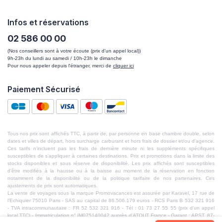
Infos et réservations
02 586 00 00
(Nos conseillers sont à votre écoute (prix d'un appel local))
9h-23h du lundi au samedi / 10h-23h le dimanche
Pour nous appeler depuis l'étranger, merci de
cliquer ici
Paiement Sécurisé
Tous nos prix sont affichés TTC, à partir de, par personne en base chambre double, selon
dates et villes de départ, hors surcharge carburant et hors frais de dossier et/ou d'agence.
Ces tarifs n’incluent pas les frais de dernière minute ni les suppléments spécifiques
susceptibles de s’appliquer à certaines destinations. Prix et promotions dans la limite des
stocks disponibles et sous réserve de disponibilité. Les prix affichés sont susceptibles
d’être modifiés à la hausse ou à la baisse au moment de la réservation en fonction
notamment de la disponibilité ou de la politique tarifaire de nos partenaires. Ces
ajustements de prix sont automatiques.
La vente de voyages sous la marque Promovacances est assurée par Karavel, 17 rue de
l’Echiquier 75010 Paris - SAS au capital de 86.506.179 euros - RCS Paris B 532 321 916
- TVA intracommunautaire : FR 52 532 321 916 - Tél : 01 73 27 55 55 (prix d’un appel
local TTC) - Immatriculation n° IM075140042 auprès d’ATOUT France - Garant : APST, 87-