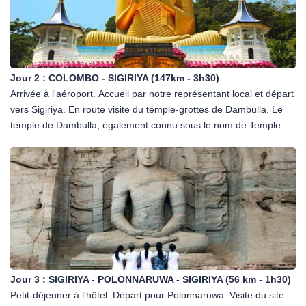
Jour 2 :
COLOMBO - SIGIRIYA (147km - 3h30)
Arrivée à l'aéroport. Accueil par notre représentant local et départ
vers Sigiriya. En route visite du temple-grottes de Dambulla. Le
temple de Dambulla, également connu sous le nom de Temple
d'Or de Dambulla, a été fondé au 1er siècle par le roi Valagamba.
Des sculptures anciennes et des peintures de Bouddha et de
diverses divinités hindoues sont situées dans cinq grottes
centrales. Les sculptures et les peintures se dressent en tant que
monument à l'évolution des styles artistiques. Arrivée et
installation à l'hôtel. En option avec supplément (à réserver sur
place): massage ayurvédique. Diner et nuit à l'hôtel.
A NOTER:
Jour 3 :
SIGIRIYA - POLONNARUWA - SIGIRIYA (56 km - 1h30)
Si les clients arrivent après 14h, la visite sera reportée au jour 4
Petit-déjeuner à l'hôtel. Départ pour Polonnaruwa. Visite du site
ou 5. L'ascension est de 364 marches.