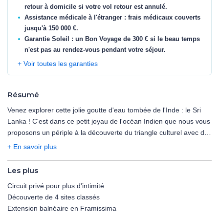
retour à domicile si votre vol retour est annulé.
Assistance médicale à l'étranger : frais médicaux couverts
jusqu'à 150 000 €.
Garantie Soleil : un Bon Voyage de 300 € si le beau temps
n'est pas au rendez-vous pendant votre séjour.
+ Voir toutes les garanties
Résumé
Venez explorer cette jolie goutte d'eau tombée de l'Inde : le Sri
Lanka ! C'est dans ce petit joyau de l'océan Indien que nous vous
proposons un périple à la découverte du triangle culturel avec des
sites historiques empreints de sérénité classés au patrimoine
+ En savoir plus
mondial et des paysages authentiques entre rizières et
plantations de thé, l'or vert du pays. Et pour finir en beauté, vous
Les plus
terminerez votre immersion le long d'une côte pittoresque à
Circuit privé pour plus d'intimité
l'ombre des palmiers au Framissima Heritance Ahungalla !
Découverte de 4 sites classés
Extension balnéaire en Framissima
Pour plus de flexibilité, ce combiné est disponible en