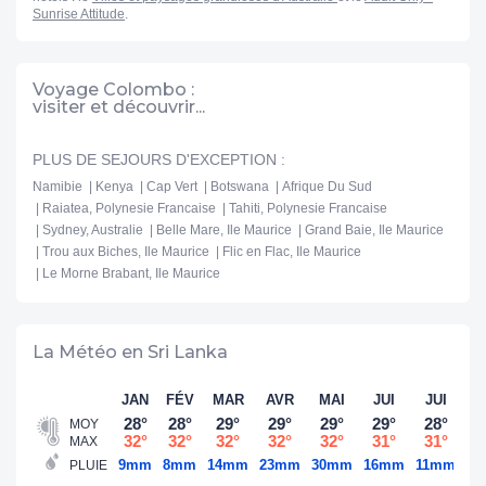
Bouddha.
Sunrise Attitude
.
- Possibilité de changer votre argent à l'aéroport au Sri Lanka.
Une carte SIM locale peut y être également achetée.
- Prévoir un spray anti-moustique.
Voyage Colombo :
visiter et découvrir...
- COURANT ELECTRIQUE : 230V et 50Hz. Type G. Adaptateur
nécessaire.
- Aucune boisson alcoolisée n'est servie durant les jours de Poya
PLUS DE SEJOURS D'EXCEPTION :
(pleine lune) et durant les jours fériés locaux.
Namibie
Kenya
Cap Vert
Botswana
Afrique Du Sud
- Visa électronique (ETA) : frais et démarches à votre charge.
Raiatea, Polynesie Francaise
Tahiti, Polynesie Francaise
Sydney, Australie
Belle Mare, Ile Maurice
Grand Baie, Ile Maurice
Trou aux Biches, Ile Maurice
Flic en Flac, Ile Maurice
Le Morne Brabant, Ile Maurice
AU FRAMISSIMA HERITANCE AHUNGALLA 5*
- Concept Framissima Evasion à compter du 18/10/25 au
La Météo en Sri Lanka
16/05/26. Avant et après ces dates, pas de pilote-vacances/chef
de centre Fram et les animations seront gérées directement par
JAN
FÉV
MAR
AVR
MAI
JUI
JUI
A
l'hôtel.
28°
28°
29°
29°
29°
29°
28°
2
MOY
- Réception ouverte 24h/24
32°
32°
32°
32°
32°
31°
31°
3
MAX
- Check-in : 14h / Check-out : 12h
9mm
8mm
14mm
23mm
30mm
16mm
11mm
1
PLUIE
- Dîner de Noël (24/12) et Nouvel An (31/12) inclus.