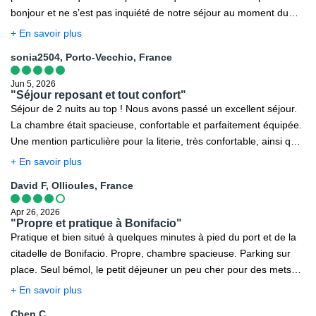
bonjour et ne s’est pas inquiété de notre séjour au moment du
Check-out. Il n’a pourtant pas oublié de nous facturer le parking
+ En savoir plus
extérieur, au même prix que le parking fermé alors que le site de
sonia2504, Porto-Vecchio, France
l’établissement précise qu’il est gratuit pour toute réservation en
ligne ce qui était notre cas puisque nous avons réservé via un
Jun 5, 2026
tour opérateur. Quant à la chambre : fuite d’eau dans la SdB,
"Séjour reposant et tout confort"
Séjour de 2 nuits au top ! Nous avons passé un excellent séjour.
fenêtre et volet ne fermant pas complètement…
La chambre était spacieuse, confortable et parfaitement équipée.
Une mention particulière pour la literie, très confortable, ainsi que
pour le petit-déjeuner, copieux et de qualité. Nous avons
+ En savoir plus
également beaucoup apprécié le calme de l’établissement :
David F, Ollioules, France
aucun bruit en chambre, ce qui a rendu notre séjour très
reposant. Petit plus très agréable, tout l’hôtel sent délicieusement
Apr 26, 2026
bon, ce qui contribue à une atmosphère chaleureuse et soignée.
"Propre et pratique à Bonifacio"
Pratique et bien situé à quelques minutes à pied du port et de la
Nous recommandons sans hésiter et reviendrons avec plaisir ! 😊
citadelle de Bonifacio. Propre, chambre spacieuse. Parking sur
place. Seul bémol, le petit déjeuner un peu cher pour des mets
industriels quelconques.
+ En savoir plus
Cben C