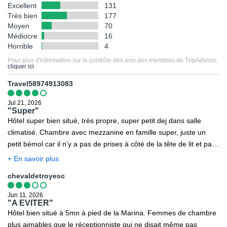
restrictions, obligations ou tout simplement des informations
Excellent
131
relatives à votre destination.
Très bien
177
Moyen
70
Ministère de la Santé
,
Institut de veille sanitaire
,
Méteo France
Médiocre
16
Horrible
4
Voyage
,
Ministère des Affaires Etrangères
,
Documents légaux
pour la sortie du territoire
.
Pour plus d'information sur le contrôle des avis des membres de TripAdvisor,
cliquer ici
Toutefois il est rappelé qu'aucune région du monde ni aucun pays
Travel58974913083
ne peuvent être considérés comme étant à l'abri du risque
Jul 21, 2026
terroriste.
"Super"
Hôtel super bien situé, très propre, super petit dej dans salle
climatisé. Chambre avec mezzanine en famille super, juste un
petit bémol car il n’y a pas de prises à côté de la tête de lit et pas
de barre pour tenir le pommeau de douche en l’air quand on se
+ En savoir plus
douche dans la baignoire. Sinon super hôtel avec parking couvert
chevaldetroyesc
ou pas c’est génial au cœur de bonifacio à 5 mn à pied du port.
Jun 11, 2026
"A EVITER"
Hôtel bien situé à 5mn à pied de la Marina. Femmes de chambre
plus aimables que le réceptionniste qui ne disait même pas