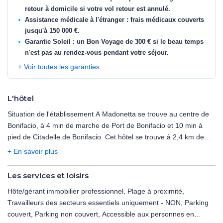
retour à domicile si votre vol retour est annulé.
Assistance médicale à l'étranger : frais médicaux couverts
jusqu'à 150 000 €.
Garantie Soleil : un Bon Voyage de 300 € si le beau temps
n'est pas au rendez-vous pendant votre séjour.
+ Voir toutes les garanties
L'hôtel
Situation de l'établissement A Madonetta se trouve au centre de
Bonifacio, à 4 min de marche de Port de Bonifacio et 10 min à
pied de Citadelle de Bonifacio. Cet hôtel se trouve à 2,4 km de
Cimetière marin et à 2,9 km de Centre Hospitalier de Bonifacio.
+ En savoir plus
Les distances sont affichées au dixième de kilomètre près Port de
Bonifacio - 0,4 km Plage de Sutta Rocca - 0,8 km Citadelle de
Les services et loisirs
Bonifacio - 0,9 km Montée Saint-Roch - 0,9 km Bastion de
Hôte/gérant immobilier professionnel, Plage à proximité,
L'Étendard - 0,9 km Église Ste-Marie Majeure - 1 km Mémorial du
Travailleurs des secteurs essentiels uniquement - NON, Parking
Passé Bonifacien - 1 km Escalier du roi d'Aragon - 1,1 km Église
couvert, Parking non couvert, Accessible aux personnes en
Saint-Dominique de Bonifacio - 1,4 km Plage de l’Arinella - 1,4 km