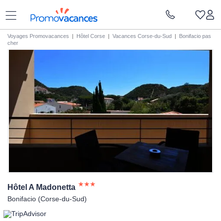
Voyages Promovacances
|
Hôtel Corse
|
Vacances Corse-du-Sud
|
Bonifacio pas
cher
Hôtel A
Madonetta
Bonifacio (Corse-du-Sud)