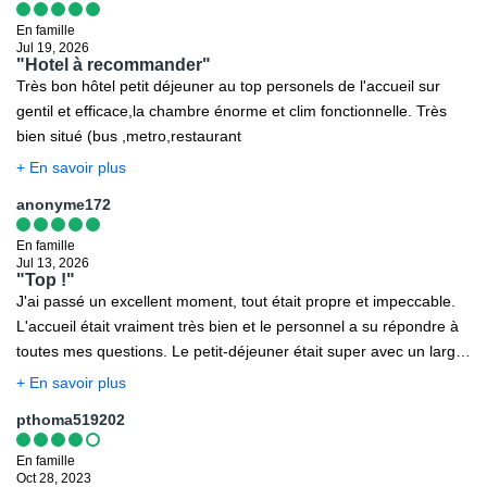
En famille
Jul 19, 2026
"Hotel à recommander"
Très bon hôtel petit déjeuner au top personels de l'accueil sur
gentil et efficace,la chambre énorme et clim fonctionnelle. Très
bien situé (bus ,metro,restaurant
+ En savoir plus
anonyme172
En famille
Jul 13, 2026
"Top !"
J'ai passé un excellent moment, tout était propre et impeccable.
L'accueil était vraiment très bien et le personnel a su répondre à
toutes mes questions. Le petit-déjeuner était super avec un large
choix de produits frais, sucrés comme salés, et des plats chauds.
+ En savoir plus
L'emplacement est idéal pour visiter Budapest, tout est accessible
pthoma519202
à pied et le tram/métro ainsi que la gare sont juste à côté. Nous
reviendrons avec plaisir si l'occasion se présente !
En famille
Oct 28, 2023