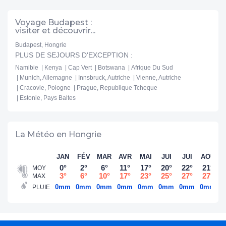
Voyage Budapest :
visiter et découvrir...
Budapest, Hongrie
PLUS DE SEJOURS D'EXCEPTION :
Namibie
Kenya
Cap Vert
Botswana
Afrique Du Sud
Munich, Allemagne
Innsbruck, Autriche
Vienne, Autriche
Cracovie, Pologne
Prague, Republique Tcheque
Estonie, Pays Baltes
La Météo en Hongrie
JAN
FÉV
MAR
AVR
MAI
JUI
JUI
AOÛ
S
0°
2°
6°
11°
17°
20°
22°
21°
MOY
3°
6°
10°
17°
23°
25°
27°
27°
MAX
0mm
0mm
0mm
0mm
0mm
0mm
0mm
0mm
0
PLUIE