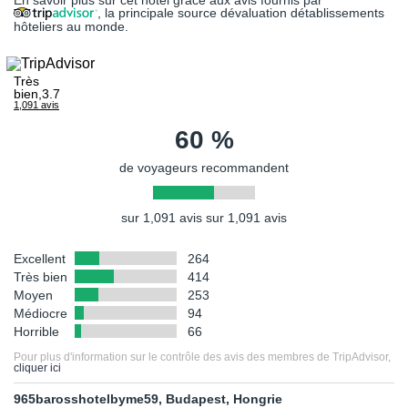
En savoir plus sur cet hôtel grâce aux avis fournis par
terroriste.
, la principale source dévaluation détablissements
hôteliers au monde.
PRÉCISION DESCRIPTIF
Les photos utilisées pour présenter les hôtels et la destination le
sont à titre indicatif et non-contractuel. Concernant votre
Très
logement, l'hôtel offre différentes configurations et décorations.
bien,3.7
1,091 avis
La chambre allouée lors de votre arrivée pourra être ainsi
différente de celle figurant en photo sur le présent descriptif.
60 %
de voyageurs recommandent
sur 1,091 avis sur 1,091 avis
Excellent
264
Très bien
414
Moyen
253
Médiocre
94
Horrible
66
Pour plus d'information sur le contrôle des avis des membres de TripAdvisor,
cliquer ici
965barosshotelbyme59, Budapest, Hongrie