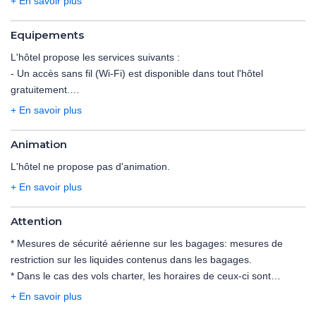
+ En savoir plus
variété de plats locaux le reste du temps.
Equipements
De nombreux délicieux restaurants se trouvent aux alentours de
L'hôtel propose les services suivants :
l'établissement.
- Un accès sans fil (Wi-Fi) est disponible dans tout l'hôtel
gratuitement.
- Salon de coiffure
+ En savoir plus
- Salon de beauté
- Blanchisserie
Animation
- Conciergerie
L'hôtel ne propose pas d'animation.
- Centre d'affaires avec ordinateurs, fax, photocopieurs.
+ En savoir plus
Pour plus de confort, un espace de stationnement est également
mis à disposition.
Attention
* Mesures de sécurité aérienne sur les bagages:
mesures de
restriction sur les liquides contenus dans les bagages
.
* Dans le cas des vols charter, les horaires de ceux-ci sont
déterminés dans les 48 heures précédant le départ. Les vols
+ En savoir plus
peuvent s'effectuer de jour comme de nuit, le premier et le