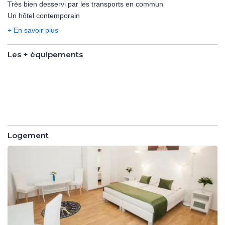
Très bien desservi par les transports en commun
choix prioritaire pour ceux qui recherche praticité et confort. Tous
Un hôtel contemporain
les principaux points d'intérêt historiques et culturels y sont
accessibles à pied !
+ En savoir plus
Les + équipements
Les +
équipements
Logement