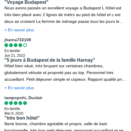
"Voyage Budapest"
Nous avons passés un excellent voyage a Budapest L hôtel est
très bien placé avec 2 lignes de métro au pied de hôtel et c est
deux se croisent La femme de ménage passe tous les jours le
déjeuner est bien Pour le prix il n y rien a dire Je recommande
+ En savoir plus
jharna732109
En famille
Jun 21, 2022
"5 jours à Budapest de la famille Harnay"
Hôtel bien situé, très bruyant sur certaines chambres,
globalement vétuste et propreté pas au top. Personnel très
accueillant. Petit déjeuner simple et copieux. Rapport qualité prix
acceptable. Famille Harnay
+ En savoir plus
tampopohi, Duclair
En famille
Mar 9, 2020
"très bon hôtel"
literie bonne, chambre agréable et propre, salle de bain
fonctionnelle, très bon petit déjeuner, personnel accueillant et se