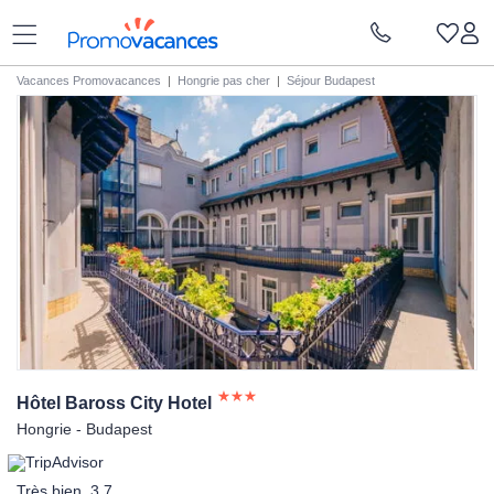
Vacances Promovacances
|
Hongrie pas cher
|
Séjour Budapest
Hôtel Baross City
Hotel
Hongrie - Budapest
Très bien, 3.7