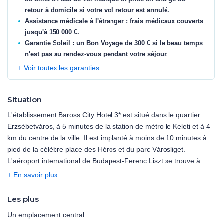
retour à domicile si votre vol retour est annulé.
Assistance médicale à l'étranger : frais médicaux couverts
jusqu'à 150 000 €.
Garantie Soleil : un Bon Voyage de 300 € si le beau temps
n'est pas au rendez-vous pendant votre séjour.
+ Voir toutes les garanties
Situation
L'établissement Baross City Hotel 3* est situé dans le quartier
Erzsébetváros, à 5 minutes de la station de métro le Keleti et à 4
km du centre de la ville. Il est implanté à moins de 10 minutes à
pied de la célèbre place des Héros et du parc Városliget.
L'aéroport international de Budapest-Ferenc Liszt se trouve à
environ 27 minutes.
+ En savoir plus
Le Baross City Hotel 3* est élégamment aménagé et idéalement
Les plus
situé à Budapest. Son emplacement central et sa proximité avec
Un emplacement central
une station de métro et de nombreuses lignes de bus en font un