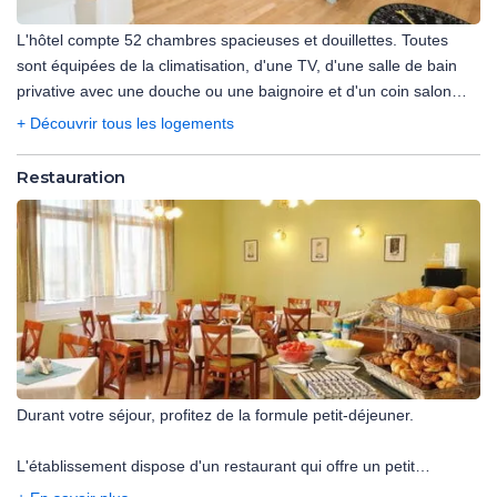
L'hôtel compte 52 chambres spacieuses et douillettes. Toutes
sont équipées de la climatisation, d'une TV, d'une salle de bain
privative avec une douche ou une baignoire et d'un coin salon
avec un petit bureau. La plupart donnent sur une cour intérieure,
+ Découvrir tous les logements
très calme.
Restauration
Durant votre séjour, profitez de la formule petit-déjeuner.
L'établissement dispose d'un restaurant qui offre un petit
déjeuner continental quotidiennement et propose une large