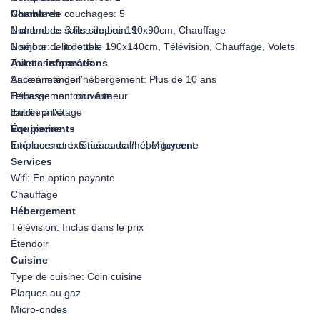
Nombre de couchages: 5
Chambres
Nombre de salles de bain: 1
1 chambre: 3 lits simples 190x90cm, Chauffage
Nombre de toilettes: 1
1 séjour: 1 lit double 190x140cm, Télévision, Chauffage, Volets
Toilettes séparées
Autres informations
Salle à manger
Ancienneté de l'hébergement: Plus de 10 ans
Terrasse non couverte
Hébergement non fumeur
Jardin privé
Entrée à l'étage
Vue piscine
Équipements
Emplacement: Situé au calme, Mitoyenne
Intérieurs et extérieurs de l'hébergement
Services
Wifi: En option payante
Chauffage
Hébergement
Télévision: Inclus dans le prix
Étendoir
Cuisine
Type de cuisine: Coin cuisine
Plaques au gaz
Micro-ondes