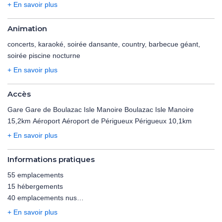
Ouvert toute la saison
+ En savoir plus
Un massage au bord de l’eau ou sur votre emplacement vous
Equipement non fournis
tente ? Une masseuse se déplace au camping l’été pour votre
Gratuit
Animation
bien être.
concerts, karaoké, soirée dansante, country, barbecue géant,
Un soin d'esthétique : épilation, ongles, massage, soins divers .
Kayak
soirée piscine nocturne
Camille vous recevra sur RDV au camping
Ouvert en juillet et août
+ En savoir plus
En dehors de l'établissement
Wifi sur l'ensemble du camping : payant
18km
Espace bibliothèque
Accès
Payant
Gare Gare de Boulazac Isle Manoire Boulazac Isle Manoire
Baby-foot
15,2km Aéroport Aéroport de Périgueux Périgueux 10,1km
0,50 €
+ En savoir plus
Ouvert toute la saison
Informations pratiques
55 emplacements
15 hébergements
40 emplacements nus
Qualidog
+ En savoir plus