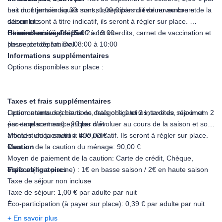
nuit du 1 janvier au 30 mars, 1,00 € par nuit de novembre et
Les montants indiqués sont susceptibles d'évoluer au cours de la
décembre
saison et sont à titre indicatif, ils seront à régler sur place.
Chiens de catégorie 1 et 2 sont interdits, carnet de vaccination et
Horaires arrivée/départ
Heure d'arrivée: De 15:00 à 19:00
passeport de l'animal
Heure de départ: De 08:00 à 10:00
Informations supplémentaires
Options disponibles sur place :
Taxes et frais supplémentaires
Option animaux (chiens de catégorie 1 et 2 interdites, maximum 2
Les montants des cautions, frais obligatoires, taxe de séjour et
par emplacement) : 2€ par nuit
éco-taxe sont susceptibles d'évoluer au cours de la saison et sont
affichés uniquement à titre indicatif. Ils seront à régler sur place.
Montant de la caution: 400,00 €
Caution
Montant de la caution du ménage: 90,00 €
Moyen de paiement de la caution: Carte de crédit, Chèque,
Visiteur (hors piscine) : 1€ en basse saison / 2€ en haute saison
espèces
Frais obligatoires
Taxe de séjour non incluse
Taxe de séjour: 1,00 € par adulte par nuit
Éco-participation (à payer sur place): 0,39 € par adulte par nuit
A payer à l'arrivée . Merci de prévoir un moyen de paiement pour
+ En savoir plus