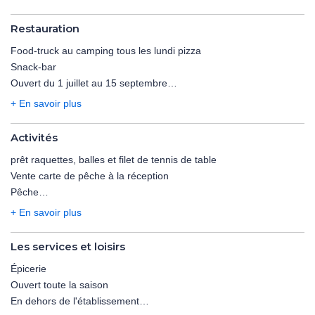
le montant de la caution.
Taxe de séjour à régler sur place.
Restauration
Food-truck au camping tous les lundi pizza
Prévoir un moyen de paiement pour le montant de la caution.
Snack-bar
Ouvert du 1 juillet au 15 septembre
En dehors de l'établissement
+ En savoir plus
Numéro de téléphone: 0553060419
Activités
prêt raquettes, balles et filet de tennis de table
Vente carte de pêche à la réception
Pêche
Rivière de L'Auvézère
+ En savoir plus
Ouvert toute la saison
En dehors de l'établissement
Les services et loisirs
14,8km
Épicerie
Gratuit
Ouvert toute la saison
En dehors de l'établissement
Randonnée