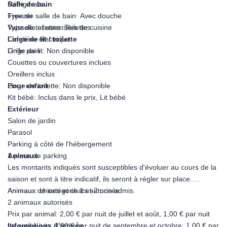
Réfrigérateur
Salle de bain
Freezer
Type de salle de bain: Avec douche
Vaisselle et ustensiles de cuisine
Type de toilettes: Toilettes
Cafetière électrique
Linge de lit / toilette
Grille pain
Linge de lit: Non disponible
Couettes ou couvertures inclues
Oreillers inclus
Linge de toilette: Non disponible
Pour enfant
Kit bébé: Inclus dans le prix, Lit bébé
Extérieur
Salon de jardin
Parasol
Parking à côté de l'hébergement
1 place de parking
Animaux
Les montants indiqués sont susceptibles d'évoluer au cours de la
saison et sont à titre indicatif, ils seront à régler sur place.
Animaux de catégorie 1 et 2 non admis.
Animaux: chiens et chats autorisés
2 animaux autorisés
Prix par animal: 2,00 € par nuit de juillet et août, 1,00 € par nuit
de avril à juin, 1,00 € par nuit de septembre et octobre, 1,00 € par
Informations d'arrivée