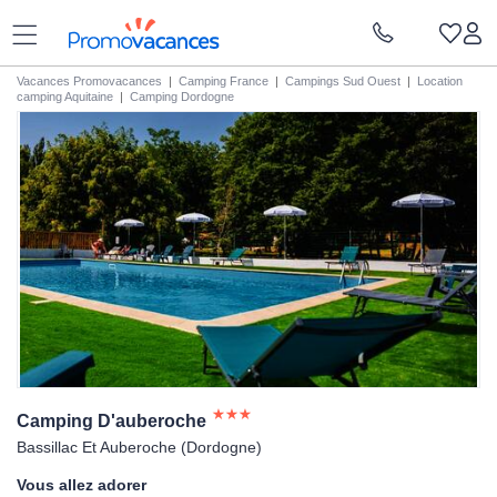
Vacances Promovacances
|
Camping France
|
Campings Sud Ouest
|
Location
camping Aquitaine
|
Camping Dordogne
Camping
D'auberoche
Bassillac Et Auberoche (Dordogne)
Vous allez adorer