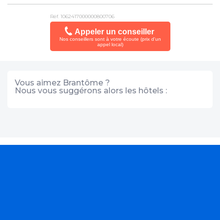
Voiture conseillée
Réf. 1062417000000800706
De 07:00 à 23:00
Appeler un conseiller
Nos conseillers sont à votre écoute (prix d'un
appel local)
Établissement adapté pour personne à mobilité réduite
Vous aimez Brantôme ?
Nous vous suggérons alors les hôtels :