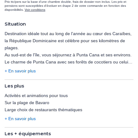
Prix ttc/pers sur la base d'une chambre double, frais de dossier non inclus. Les prix et
pensions sont susceptibles d'évoluer en étape 2 de votre commande en fonction des
disponibilités.
Voir conditions
Situation
Destination idéale tout au long de l'année au cœur des Caraïbes,
la République Dominicaine est célèbre pour ses kilomètres de
plages.
Au sud-est de l'île, vous séjournez à Punta Cana et ses environs.
Le charme de Punta Cana avec ses forêts de cocotiers ou celui
de la plage de Bavaro, classée parmi les plus belles plages au
+ En savoir plus
monde, n'échappera à aucun visiteur. De multiples activités
orientées vers la mer s'offriront à vous, comme la plongée et bien
Les plus
d'autres sports nautiques. Explorez aussi l'arrière-pays verdoyant
Activités et animations pour tous
ainsi que la vie sauvage qui y règne. Et profitez de la formule Tout
Sur la plage de Bavaro
Inclus, si complète ! Ambiance caliente garantie !
Large choix de restaurants thématiques
Réservez votre séjour à l'hôtel Sunscape Coco Punta Cana 4*
+ En savoir plus
(normes locales)!
Les + équipements