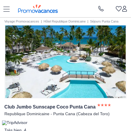
Voyage Promovacances
|
Hôtel Republique Dominicaine
|
Séjours Punta Cana
Club Jumbo Sunscape Coco Punta
Cana
Republique Dominicaine - Punta Cana (Cabeza del Toro)
Très bien, 4