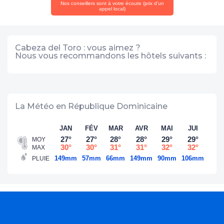
Nos conseillers sont à votre écoute (prix d'un
appel local)
Cabeza del Toro : vous aimez ?
Nous vous recommandons les hôtels suivants :
La Météo en République Dominicaine
JAN
FÉV
MAR
AVR
MAI
JUI
JU
27°
27°
28°
28°
29°
29°
30
MOY
30°
30°
31°
31°
32°
32°
33
MAX
149mm
57mm
66mm
149mm
90mm
106mm
181
PLUIE