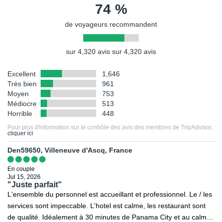
74 %
différente de celle figurant en photo sur le présent descriptif.
de voyageurs recommandent
sur 4,320 avis sur 4,320 avis
Excellent
1,646
Très bien
961
Moyen
753
Médiocre
513
Horrible
448
Pour plus d'information sur le contrôle des avis des membres de TripAdvisor,
cliquer ici
Den59650, Villeneuve d'Ascq, France
En couple
Jul 15, 2026
"Juste parfait"
L'ensemble du personnel est accueillant et professionnel. Le / les
services sont impeccable. L'hotel est calme, les restaurant sont
de qualité. Idéalement à 30 minutes de Panama City et au calme.