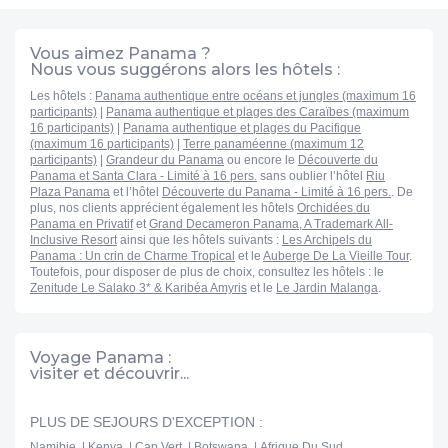
bébé, beaucoup d'igouanes. Le site est super propre et très
beau, Nous allons y retourner
Vous aimez Panama ?
Nous vous suggérons alors les hôtels :
Les hôtels :
Panama authentique entre océans et jungles (maximum 16
participants)
|
Panama authentique et plages des Caraïbes (maximum
16 participants)
|
Panama authentique et plages du Pacifique
(maximum 16 participants)
|
Terre panaméenne (maximum 12
participants)
|
Grandeur du Panama
ou encore le
Découverte du
Panama et Santa Clara - Limité à 16 pers.
sans oublier l’hôtel
Riu
Plaza Panama
et l’hôtel
Découverte du Panama - Limité à 16 pers.
. De
plus, nos clients apprécient également les hôtels
Orchidées du
Panama en Privatif
et
Grand Decameron Panama, A Trademark All-
Inclusive Resort
ainsi que les hôtels suivants :
Les Archipels du
Panama : Un crin de Charme Tropical
et le
Auberge De La Vieille Tour
.
Toutefois, pour disposer de plus de choix, consultez les hôtels : le
Zenitude Le Salako 3* & Karibéa Amyris
et le
Le Jardin Malanga
.
Voyage Panama :
visiter et découvrir...
PLUS DE SEJOURS D'EXCEPTION :
Namibie
Kenya
Cap Vert
Botswana
Afrique Du Sud