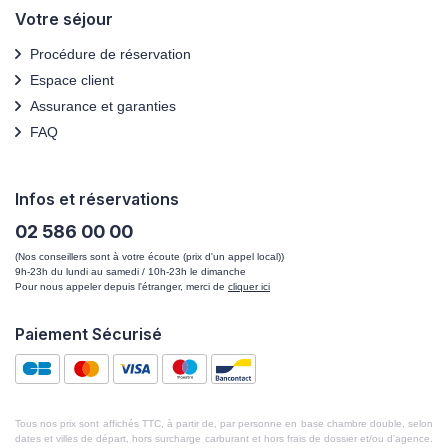
Votre séjour
Procédure de réservation
Espace client
Assurance et garanties
FAQ
Infos et réservations
02 586 00 00
(Nos conseillers sont à votre écoute (prix d'un appel local))
9h-23h du lundi au samedi / 10h-23h le dimanche
Pour nous appeler depuis l'étranger, merci de
cliquer ici
Paiement Sécurisé
Tous nos prix sont affichés TTC, à partir de, par personne en base chambre double, selon
dates et villes de départ, hors surcharge carburant et hors frais de dossier et/ou d'agence.