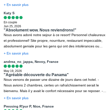
L'environnement est très intéressant, ne pas hésiter à observer la
+ En savoir plus
faune et la flore.
Katy S
En couple
Jun 25, 2026
"Absolument wow. Nous reviendrons!"
Nous avons adoré notre sejour à ce resort! Personnel chaleureux
et professionnel! Site propre, nourriture, restaurant impeccable,
absolument geniale pour les gens qui ont des intolérances ou
particularités alimentaires. Belle animation a la piscine en apres
+ En savoir plus
midi. Seule déception etait la mer: on ne pouvait pas se baigner
andrea_nc_jappa, Nevoy, France
mais sinon pour tout le reste A1.
May 19, 2026
"Agréable découverte du Panama"
Nous venons de passer une dizaine de jours dans cet hotel. -
Nous avions 2 chambres, certes un rafraîchissement serait le
bienvenu. Mais il y avait le confort nécessaire pour se reposer. - il
y a de quoi s'occuper dans l'hôtel : piscine et de nombreux jeux
+ En savoir plus
extérieurs. Ainsi que des jeux de société , billard etc dans les
Pressing R'pur P, Nice, France
intérieurs. - concernant la nourriture : rien à redire. Il y en a pour