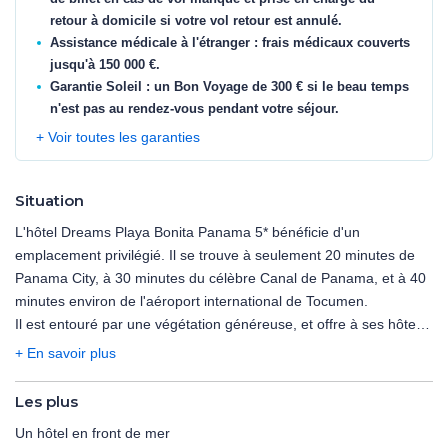
retour à domicile si votre vol retour est annulé.
Assistance médicale à l'étranger : frais médicaux couverts
jusqu'à 150 000 €.
Garantie Soleil : un Bon Voyage de 300 € si le beau temps
n'est pas au rendez-vous pendant votre séjour.
+ Voir toutes les garanties
Situation
L'hôtel Dreams Playa Bonita Panama 5* bénéficie d'un
emplacement privilégié. Il se trouve à seulement 20 minutes de
Panama City, à 30 minutes du célèbre Canal de Panama, et à 40
minutes environ de l'aéroport international de Tocumen.
Il est entouré par une végétation généreuse, et offre à ses hôtes
un cadre idyllique et un véritable havre de paix.
+ En savoir plus
A noter : Au Panama il est interdit de fumer dans les hôtels, un
espace est néanmoins prévu à cet effet à l'entrée de
Les plus
l'établissement.
Un hôtel en front de mer