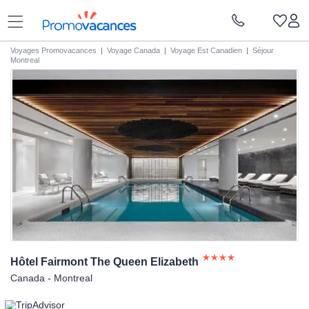
Voyages Promovacances
|
Voyage Canada
|
Voyage Est Canadien
|
Séjour
Montreal
Hôtel Fairmont The Queen
Elizabeth
Canada - Montreal