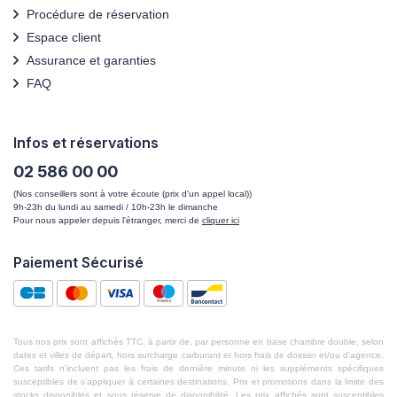
Procédure de réservation
Espace client
Assurance et garanties
FAQ
Infos et réservations
02 586 00 00
(Nos conseillers sont à votre écoute (prix d'un appel local))
9h-23h du lundi au samedi / 10h-23h le dimanche
Pour nous appeler depuis l'étranger, merci de
cliquer ici
Paiement Sécurisé
Tous nos prix sont affichés TTC, à partir de, par personne en base chambre double, selon
dates et villes de départ, hors surcharge carburant et hors frais de dossier et/ou d'agence.
Ces tarifs n’incluent pas les frais de dernière minute ni les suppléments spécifiques
susceptibles de s’appliquer à certaines destinations. Prix et promotions dans la limite des
stocks disponibles et sous réserve de disponibilité. Les prix affichés sont susceptibles