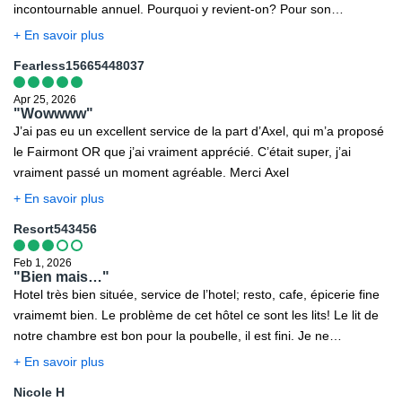
incontournable annuel. Pourquoi y revient-on? Pour son
ambiance unique, la vue magnifique, un DJ toujours au top et,
+ En savoir plus
surtout, une équipe de bar expérimentée d'une grande
Fearless15665448037
gentillesse. Un immense merci à Raphaël et Nabil pour leur
accueil si chaleureux, votre service fait toute la différence! On se
Apr 25, 2026
dit à l’an prochain!
"Wowwww"
J’ai pas eu un excellent service de la part d’Axel, qui m’a proposé
le Fairmont OR que j’ai vraiment apprécié. C’était super, j’ai
vraiment passé un moment agréable. Merci Axel
+ En savoir plus
Resort543456
Feb 1, 2026
"Bien mais…"
Hotel très bien située, service de l’hotel; resto, cafe, épicerie fine
vraimemt bien. Le problème de cet hôtel ce sont les lits! Le lit de
notre chambre est bon pour la poubelle, il est fini. Je ne
comprends pas qu’ont puissent laisser ses clients dormir dans un
+ En savoir plus
lit pareille.. c’est très décevant et franchement je ne retournerai
Nicole H
pas a cet hotel a cause de ce « détail » très important!!