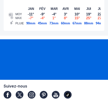
JAN
FÉV
MAR
AVR
MAI
JUI
JUI
-11°
-9°
-4°
3°
10°
19°
22°
MOY
-7°
-4°
1°
8°
15°
25°
27°
MAX
90mm
45mm
73mm
60mm
67mm
88mm
94mm
PLUIE
Suivez-nous