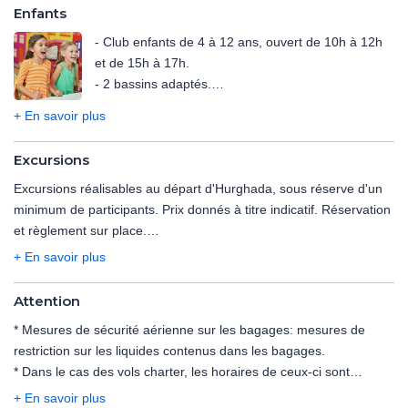
- les boissons alcoolisées sont servies selon les horaires en
Enfants
- Tennis.
vigueur au sein de l'hôtel au moment de votre séjour,
- Mini-golf.
- Club enfants de 4 à 12 ans, ouvert de 10h à 12h
- il est interdit de servir les boissons alcoolisées aux mineurs de
et de 15h à 17h.
moins de 18 ans,
- 2 bassins adaptés.
- pantalon long pour les hommes et tenue décente pour les
- Aire de jeux.
femmes exigés pour le restaurant.
+ En savoir plus
- Mini disco.
- Les horaires et le détail de la formule tout inclus des restaurants
sont accessibles sur place selon horaires d'ouverture en vigueur
Excursions
L'hôtel ne propose pas de service de baby-sitting.
au sein de l'hôtel au moment de votre séjour.
Excursions réalisables au départ d'Hurghada, sous réserve d'un
minimum de participants. Prix donnés à titre indicatif. Réservation
et règlement sur place.
Supplément de 6€ à payer sur place pour toutes les sorties en
+ En savoir plus
bateau (entrée du parc national).
Prix et conditions valables jusqu'au 31/10/25.
Attention
Pourboires non inclus dans les excursions, celui-ci n'est pas
* Mesures de sécurité aérienne sur les bagages:
mesures de
obligatoire mais apprécié.
restriction sur les liquides contenus dans les bagages
.
* Dans le cas des vols charter, les horaires de ceux-ci sont
DECOUVERTE & EXCURSIONS
déterminés dans les 48 heures précédant le départ. Les vols
+ En savoir plus