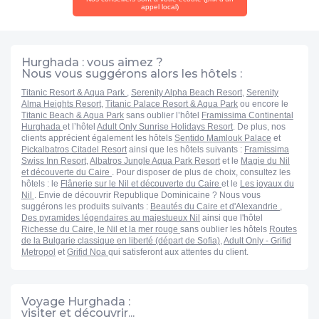
Le ponton de 350m qui relie la plage au tombant permet un
appel local)
snorkeling intéressant, avec beaucoup de poisson multicolores et
coraux surtout en s'éloignant vers la droite. La plage de sable est
jolie mais la partie mer qui est faite de coraux détruits et nécessite
Hurghada : vous aimez ?
donc des chaussures, est peu profonde mais peut permettre de
Nous vous suggérons alors les hôtels :
voir des poissons ( une raie pastenague à pois bleus à moins d'1
Titanic Resort & Aqua Park
,
Serenity Alpha Beach Resort
,
Serenity
Alma Heights Resort
,
Titanic Palace Resort & Aqua Park
ou encore le
m de nos pieds pour nous) idem le long du ponton par mer calme
Titanic Beach & Aqua Park
sans oublier l’hôtel
Framissima Continental
car l'eau est très transparente. Le long du ponton un bassin
Hurghada
et l’hôtel
Adult Only Sunrise Holidays Resort
. De plus, nos
délimité par des bouées sert de zone de baignade avec 1 à 2m
clients apprécient également les hôtels
Sentido Mamlouk Palace
et
Pickalbatros Citadel Resort
ainsi que les hôtels suivants :
Framissima
de profondeur Les chambres sont correctes et le personnel dans
Swiss Inn Resort
,
Albatros Jungle Aqua Park Resort
et le
Magie du Nil
l'ensemble est très serviable Plusieurs restaurant en plus du
et découverte du Caire
. Pour disposer de plus de choix, consultez les
hôtels : le
Flânerie sur le Nil et découverte du Caire
et le
Les joyaux du
principal Boisson à volonté mais du coup pas forcément toujours
Nil
. Envie de découvrir Republique Dominicaine ? Nous vous
au top Animations gym pétanque etc..et le soir bien sûr
suggérons les produits suivants :
Beautés du Caire et d'Alexandrie
,
Des pyramides légendaires au majestueux Nil
ainsi que l'hôtel
Richesse du Caire, le Nil et la mer rouge
sans oublier les hôtels
Routes
de la Bulgarie classique en liberté (départ de Sofia)
,
Adult Only - Grifid
Metropol
et
Grifid Noa
qui satisferont aux attentes du client.
Voyage Hurghada :
visiter et découvrir...