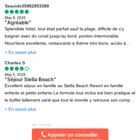
Seaside35882853388
May 9, 2026
"Agréable"
Splendide hôtel, tout était parfait sauf la plage, difficile de s'y
baigner avec du corail jusqu'au bord, ponton interminable.
Nourriture excellente, restaurants à thème très bons, accès à
l'hôtel garden à pied ou en navette vraiment chouette pour varier
+ En savoir plus
ses journées. Agréable
Charles S
May 5, 2026
"Séjour Stella Beach"
Excellent séjour en famille au Stella Beach Resort en famille
enfants et petits enfants La formule tout inclus est bien pratique et
le buffet tellement varié que tout le monde y retrouve son compte.
Certes les plats sont de qualité inégale mais certains sont
+ En savoir plus
vraiment bien préparés et délicieux . Le parc aquatique
magnifique près de l'entrée des 3 hôtels de la chaîne est inclus lui
Réf. 2344720
aussi et accessible par des navettes gratuites depuis le Stella
Appeler un conseiller
Beach.. idéale pour des enfants voire des ados et des adultes..
Nos conseillers sont à votre écoute (prix d'un