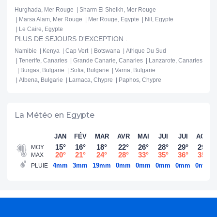
Hurghada, Mer Rouge
Sharm El Sheikh, Mer Rouge
Marsa Alam, Mer Rouge
Mer Rouge, Egypte
Nil, Egypte
Le Caire, Egypte
PLUS DE SEJOURS D'EXCEPTION :
Namibie
Kenya
Cap Vert
Botswana
Afrique Du Sud
Tenerife, Canaries
Grande Canarie, Canaries
Lanzarote, Canaries
Burgas, Bulgarie
Sofia, Bulgarie
Varna, Bulgarie
Albena, Bulgarie
Larnaca, Chypre
Paphos, Chypre
La Météo en Egypte
JAN
FÉV
MAR
AVR
MAI
JUI
JUI
AOÛ
15°
16°
18°
22°
26°
28°
29°
29°
MOY
20°
21°
24°
28°
33°
35°
36°
35°
MAX
4mm
3mm
19mm
0mm
0mm
0mm
0mm
0mm
PLUIE