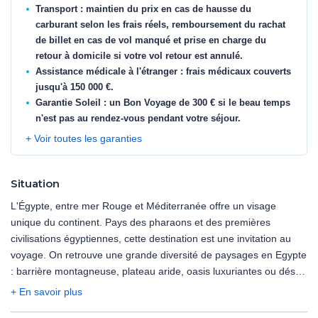
Transport : maintien du prix en cas de hausse du
carburant selon les frais réels, remboursement du rachat
de billet en cas de vol manqué et prise en charge du
retour à domicile si votre vol retour est annulé.
Assistance médicale à l'étranger : frais médicaux couverts
jusqu'à 150 000 €.
Garantie Soleil : un Bon Voyage de 300 € si le beau temps
n'est pas au rendez-vous pendant votre séjour.
+ Voir toutes les garanties
Situation
L'Égypte, entre mer Rouge et Méditerranée offre un visage
unique du continent. Pays des pharaons et des premières
civilisations égyptiennes, cette destination est une invitation au
voyage. On retrouve une grande diversité de paysages en Egypte
: barrière montagneuse, plateau aride, oasis luxuriantes ou désert
aride. Pour les sportifs, n'hésitez pas à réaliser des randonnées
+ En savoir plus
et des méharées dans le désert. Les amoureux d'histoire partiront