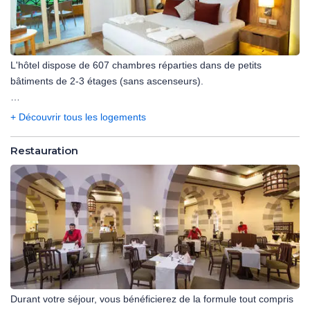
L'hôtel dispose de 607 chambres réparties dans de petits
bâtiments de 2-3 étages (sans ascenseurs).
Durant votre séjour, logement en chambre premium vue jardin
+ Découvrir tous les logements
(32 m²) :
- 1 lit double ou 2 lits simples.
Restauration
- Climatisation.
- Salle de bain avec douche, sèche-cheveux.
- Télévision et téléphone.
- Mini réfrigérateur (avec supplément, sur demande à la
réception).
- Coffre-fort.
- Balcon ou terrasse.
Capacité : 3 adultes
Durant votre séjour, vous bénéficierez de la formule tout compris