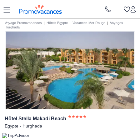
Voyage Promovacances
|
Hôtels Egypte
|
Vacances Mer Rouge
|
Voyages
Hurghada
Hôtel Stella Makadi
Beach
Egypte - Hurghada