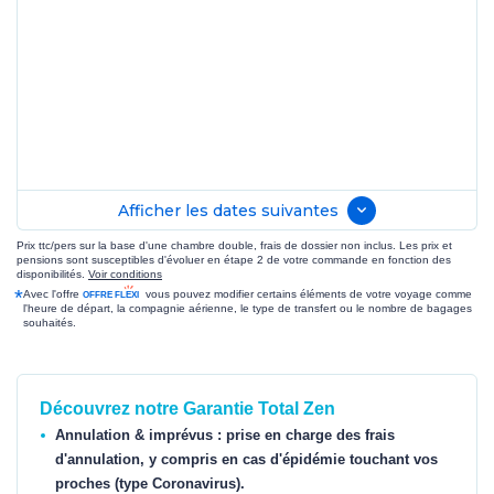
Afficher les dates suivantes
Prix ttc/pers sur la base d'une chambre double, frais de dossier non inclus. Les prix et
pensions sont susceptibles d'évoluer en étape 2 de votre commande en fonction des
disponibilités.
Voir conditions
*
Avec l'offre
vous pouvez modifier certains éléments de votre voyage comme
l'heure de départ, la compagnie aérienne, le type de transfert ou le nombre de bagages
souhaités.
Découvrez notre Garantie Total Zen
Annulation & imprévus : prise en charge des frais
d'annulation, y compris en cas d'épidémie touchant vos
proches (type Coronavirus).