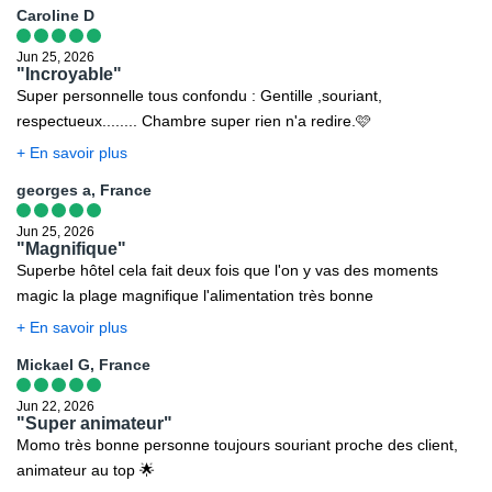
trouve votre escale ainsi que votre destination finale.
Caroline D
Les modalités pour chaque pays sont consultables sur le site
Jun 25, 2026
https://www.diplomatie.belgium.be/fr. L'actualité évoluant très
"Incroyable"
régulièrement, nous vous invitons à consulter ce lien avant votre
Super personnelle tous confondu : Gentille ,souriant,
départ.
respectueux........ Chambre super rien n'a redire.🩷
- Pour tout départ d'un aéroport frontalier (France, Belgique,
+ En savoir plus
Luxembourg, Pays-Bas, Allemagne, Suisse ou Espagne...),
georges a, France
veuillez vous référer aux sites officiels des ministères des pays
concernés pour les conditions de départ et de retour.
Jun 25, 2026
"Magnifique"
Superbe hôtel cela fait deux fois que l'on y vas des moments
magic la plage magnifique l'alimentation très bonne
+ En savoir plus
Mickael G, France
Jun 22, 2026
"Super animateur"
Momo très bonne personne toujours souriant proche des client,
animateur au top 🌟