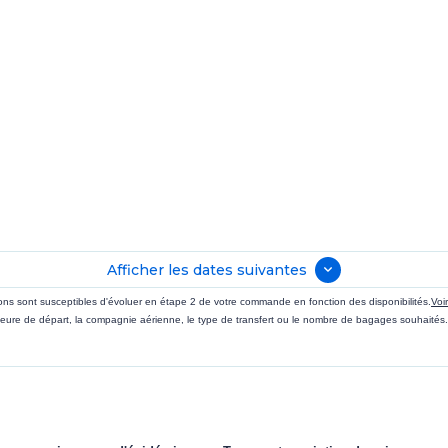
Afficher les dates suivantes
sions sont susceptibles d'évoluer en étape 2 de votre commande en fonction des disponibilités.
Voi
eure de départ, la compagnie aérienne, le type de transfert ou le nombre de bagages souhaités.