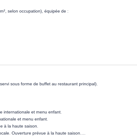
 m², selon occupation), équipée de :
(servi sous forme de buffet au restaurant principal).
point).
es équipements. Capacité maximum : 2 adultes + 1 enfant.
ine internationale et menu enfant.
rnationale et menu enfant.
ue à la haute saison.
locale. Ouverture prévue à la haute saison.