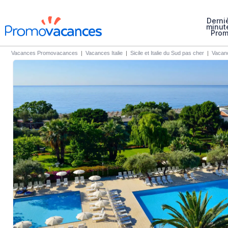
Derni
minut
Pro
Vacances Promovacances
|
Vacances Italie
|
Sicile et Italie du Sud pas cher
|
Vacanc