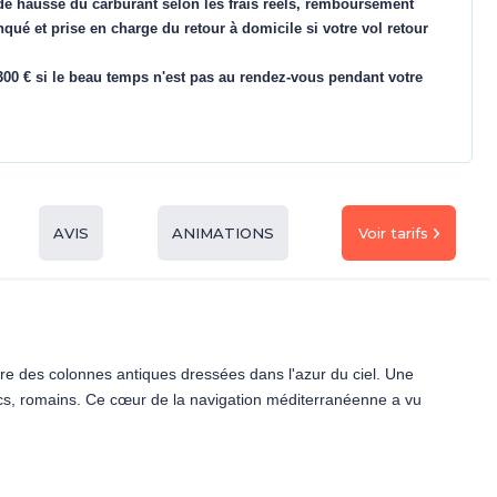
de hausse du carburant selon les frais réels, remboursement
nqué et prise en charge du retour à domicile si votre vol retour
00 € si le beau temps n'est pas au rendez-vous pendant votre
Voir tarifs
AVIS
ANIMATIONS
'ocre des colonnes antiques dressées dans l'azur du ciel. Une
grecs, romains. Ce cœur de la navigation méditerranéenne a vu
rées. À l'horizon, l'Etna veille comme un géant calme, tandis