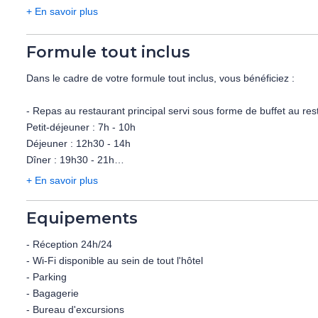
- Pizzeria "La Zagara" : ouverture prévue à partir de mai.
+ En savoir plus
Bars :
Formule tout inclus
- Bar "Olympus café" : cocktail, boissons fraiches. Ouverture en s
- Bar "Calypso" : boissons fraiches et cocktails. Ouvert de 10h à 
Dans le cadre de votre formule tout inclus, vous bénéficiez :
En supplément :
- Repas au restaurant principal servi sous forme de buffet au r
- Formule demi-pension avec boissons (petit-déjeuner et dîner buf
Petit-déjeuner : 7h - 10h
- Formule pension complète (petit-déjeuner, déjeuner et dîner buf
Déjeuner : 12h30 - 14h
- Formule tout inclus (voir rubrique dédiée)
Dîner : 19h30 - 21h
+ En savoir plus
A noter : les repas en demi-pension, pension complète ou tout inc
Boissons locales à volonté :
la discrétion de l'hôtel.
Aux repas : eau, sodas, vins rouges/blancs, bière.
Equipements
Aux bars de 10h à 00h : eau, sodas, jus de fruits, vins mousseux
servies au verre ou à la pression).
- Réception 24h/24
- Wi-Fi disponible au sein de tout l'hôtel
- Service de plage : Transats et parasols gratuit à partir de la 3
- Parking
- Bagagerie
- Bureau d'excursions