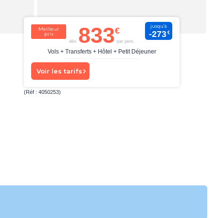
833
jusqu’à
Meilleur
-273
€
prix
dès
par pers.
Vols + Transferts + Hôtel + Petit Déjeuner
Voir les tarifs
(Réf : 4050253)