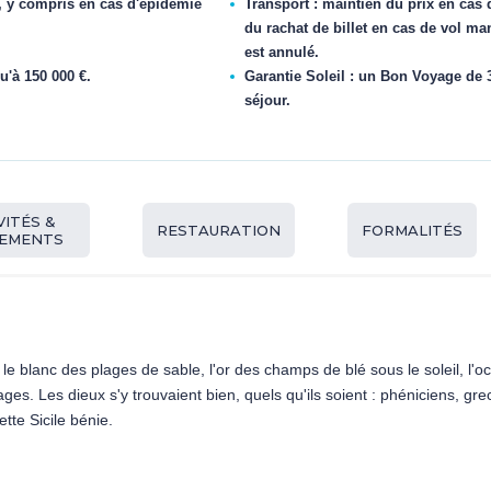
, y compris en cas d'épidémie
Transport : maintien du prix en cas 
du rachat de billet en cas de vol ma
est annulé.
u'à 150 000 €.
Garantie Soleil : un Bon Voyage de 3
séjour.
VITÉS &
RESTAURATION
FORMALITÉS
PEMENTS
, le blanc des plages de sable, l'or des champs de blé sous le soleil, l
ages. Les dieux s'y trouvaient bien, quels qu'ils soient : phéniciens, 
ette Sicile bénie.
aie splendide où le bleu saphir de la mer caresse de longues plages do