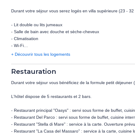
Durant votre séjour vous serez logés en villa supérieure (23 - 32
- Lit double ou lits jumeaux
- Salle de bain avec douche et sèche-cheveux
- Climatisation
- Wi-Fi
- Minibar
+ Découvrir tous les logements
- Coffre-fort
- TV
Restauration
- Balcon vue jardin
Durant votre séjour vous bénéficiez de la formule petit déjeuner 
Capacité maximum : 3 adultes ou 2 adultes + 2 enfants (+ lit d'ap
L'hôtel dispose de 5 restaurants et 2 bars.
En supplément :
- Chambre premium avec balcon vue mer latérale (23 m²) : mêm
- Restaurant principal "Oasys" : servi sous forme de buffet, cuis
- Restaurant Del Parco : servi sous forme de buffet, cuisine inte
- Restaurant "Stella di Mare" : service à la carte. Ouverture prév
- Restaurant "La Casa del Massaro" : service à la carte, cuisine 