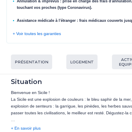
Annulation & imprévus : prise en charge des frais d'annulation
touchant vos proches (type Coronavirus).
Assistance médicale à l'étranger : frais médicaux couverts jusq
+ Voir toutes les garanties
ACTI
PRÉSENTATION
LOGEMENT
EQUI
Situation
Bienvenue en Sicile !
La Sicile est une explosion de couleurs : le bleu saphir de la mer
explosion de senteurs : la garrigue, les pinèdes, les herbes sauv
passer toutes les civilisations, le meilleur est resté. Dégustez-la c
Giardini-Naxos, au cœur de la province de Messine, déploie une b
+ En savoir plus