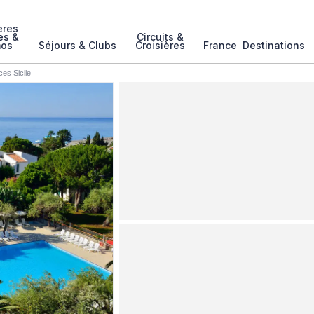
ères
es &
Circuits &
mos
Séjours & Clubs
Croisières
France
Destinations
es Sicile