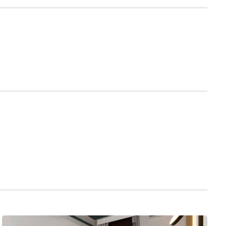
antiques, douceur méditerranéenne et lumières dorées qui
onfort et loisirs au cœur de la côte est sicilienne, à proximité