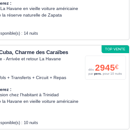
erez :
 La Havane en vieille voiture américaine
e la réserve naturelle de Zapata
isponible(s) :
14 nuits
TOP VENTE
 Cuba, Charme des Caraïbes
 - Arrivée et retour La Havane
2945
€
dès
par
pers.
pour 10 nuits
ols + Transferts + Circuit + Repas
erez :
ion chez l'habitant à Trinidad
e la Havane en vieille voiture américaine
isponible(s) :
10 nuits