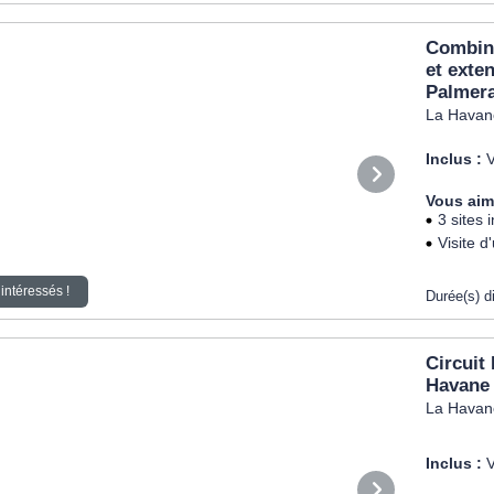
Combiné
et exte
Palmer
La Havane
Inclus :
V
Vous aim
3 sites
Visite d
intéressés !
Durée(s) d
Circuit
Havane
La Havane
Inclus :
V