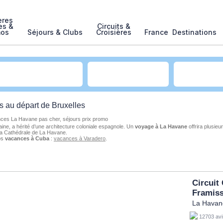
ères
es &
Circuits &
mos
Séjours & Clubs
Croisières
France
Destinations
es
au
départ de Bruxelles
ces La Havane pas cher, séjours prix promo
aine, a hérité d’une architecture coloniale espagnole. Un
voyage à La Havane
offrira plusieur
de la Cathédrale de La Havane.
os
vacances à Cuba
:
vacances à Varadero
.
Circuit
Framis
La Havane
12703 avi