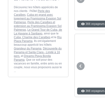
Découvrez les hôtels appréciés de
nos clients : l'hôtel
Perle des
Caraïbes
,
Cuba en grand avec
logement au Framissima Evasion Sol
Palmeras
,
Perle des Caraïbes et
366 voyageurs 
extension au Framissima Evasion Sol
Palmeras
,
Le Grand Tour de Cuba, de
La Havane à Santiago
, ainsi que le
Cuba, Charme des Caraïbes
et le
Riu
Plaza Panama
. Ils ont également
beaucoup apprécié les hôtels
Grandeur du Panama
,
Découverte du
Panama et Santa Clara - Limité à 16
pers.
et
Dreams Playa Bonita
Panama
. Que ce soit pour des
vacances en famille, entre amis ou en
couple, nous vous proposons aussi le
...
366 voyageurs 