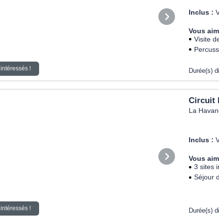
Inclus :
V
Vous aim
Visite d
Percuss
intéressés !
Durée(s) d
Circuit
La Havane
Inclus :
V
Vous aim
3 sites
Séjour 
intéressés !
Durée(s) d