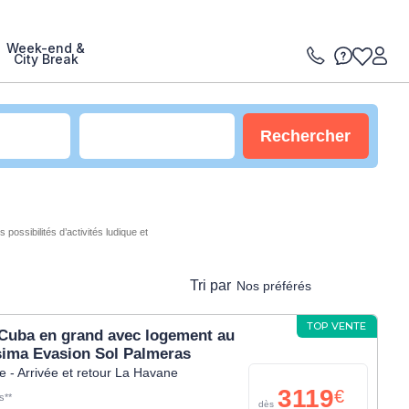
Week-end &
City Break
Rechercher
s possibilités d’activités ludique et
Tri par
Nos préférés
TOP VENTE
 Cuba en grand avec logement au
sima Evasion Sol Palmeras
 - Arrivée et retour La Havane
3119
€
s**
dès