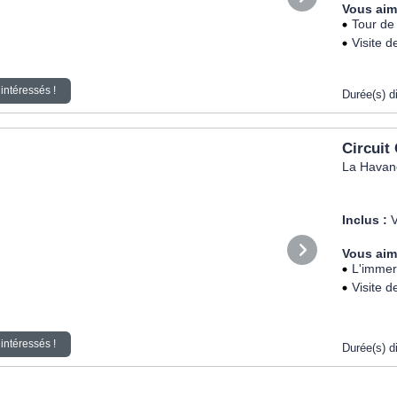
Vous aim
Tour de
Visite d
intéressés !
Durée(s) d
Circuit
La Havane
Inclus :
V
Vous aim
L'immers
Visite d
intéressés !
Durée(s) d