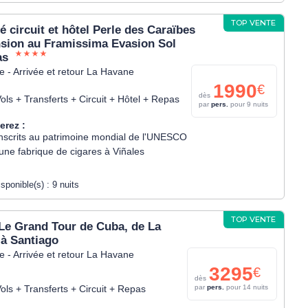
TOP VENTE
 circuit et hôtel Perle des Caraïbes
nsion au Framissima Evasion Sol
as
 - Arrivée et retour La Havane
1990
€
dès
ols + Transferts + Circuit + Hôtel + Repas
par
pers.
pour 9 nuits
erez :
 inscrits au patrimoine mondial de l'UNESCO
'une fabrique de cigares à Viñales
isponible(s) :
9 nuits
TOP VENTE
 Le Grand Tour de Cuba, de La
 à Santiago
 - Arrivée et retour La Havane
3295
€
dès
ols + Transferts + Circuit + Repas
par
pers.
pour 14 nuits