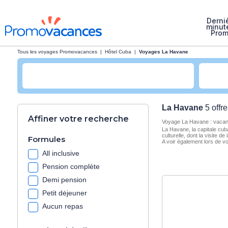
Derni
minut
Pro
Tous les voyages Promovacances
|
Hôtel Cuba
|
Voyages La Havane
La Havane
5 offr
Affiner votre recherche
Voyage La Havane : vacan
La Havane, la capitale cub
culturelle, dont la visite 
Formules
A voir également lors de v
All inclusive
Pension complète
Demi pension
Petit dėjeuner
Aucun repas