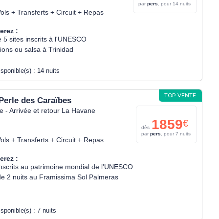
par
pers.
pour 14 nuits
ols + Transferts + Circuit + Repas
erez :
e 5 sites inscrits à l'UNESCO
ions ou salsa à Trinidad
isponible(s) :
14 nuits
TOP VENTE
 Perle des Caraïbes
 - Arrivée et retour La Havane
1859
€
dès
par
pers.
pour 7 nuits
ols + Transferts + Circuit + Repas
erez :
 inscrits au patrimoine mondial de l'UNESCO
de 2 nuits au Framissima Sol Palmeras
isponible(s) :
7 nuits