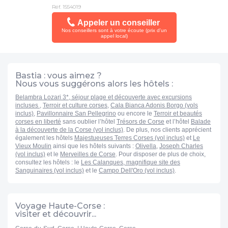
La chambre allouée lors de votre arrivée pourra être ainsi
Réf. 1554019
différente de celle figurant en photo sur le présent descriptif.
Appeler un conseiller
Nos conseillers sont à votre écoute (prix d'un
appel local)
Votre séjour est assuré par le tour opérateur suivant :
FRAM
Bastia : vous aimez ?
Nous vous suggérons alors les hôtels :
Belambra Lozari 3*, séjour plage et découverte avec excursions
incluses
,
Terroir et culture corses
,
Cala Bianca Adonis Borgo (vols
inclus)
,
Pavillonnaire San Pellegrino
ou encore le
Terroir et beautés
corses en liberté
sans oublier l’hôtel
Trésors de Corse
et l’hôtel
Balade
à la découverte de la Corse (vol inclus)
. De plus, nos clients apprécient
également les hôtels
Majestueuses Terres Corses (vol inclus)
et
Le
Vieux Moulin
ainsi que les hôtels suivants :
Olivella
,
Joseph Charles
(vol inclus)
et le
Merveilles de Corse
. Pour disposer de plus de choix,
consultez les hôtels : le
Les Calanques, magnifique site des
Sanguinaires (vol inclus)
et le
Campo Dell'Oro (vol inclus)
.
Voyage Haute-Corse :
visiter et découvrir...