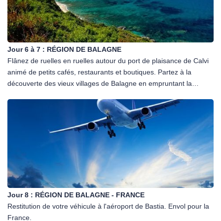
Jour 6 à 7 :
RÉGION DE BALAGNE
Flânez de ruelles en ruelles autour du port de plaisance de Calvi
animé de petits cafés, restaurants et boutiques. Partez à la
découverte des vieux villages de Balagne en empruntant la
"Route des Artisans". Les villages de Pigna (capitale de
l'artisanat) et Sant Antonino (classé parmi les plus beaux villages
de France) vous laisseront des souvenirs inoubliables! Nuits dans
la région de Balagne.
Jour 8 :
RÉGION DE BALAGNE - FRANCE
Restitution de votre véhicule à l'aéroport de Bastia. Envol pour la
France.