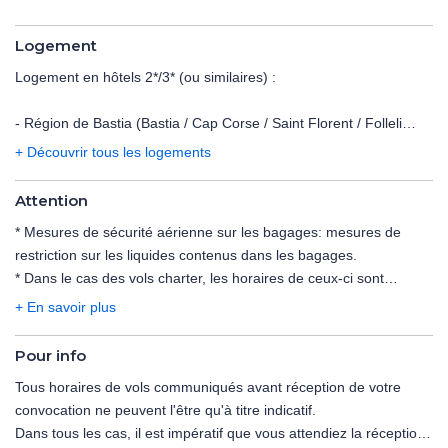
Logement
Logement en hôtels 2*/3* (ou similaires) :
- Région de Bastia (Bastia / Cap Corse / Saint Florent / Folleli
/Moriani) : Cors'Hotel***.
+ Découvrir tous les logements
- Région de Porto (Porto / Evisa / Serriera / Piana / Cargese) :
Costa Rossa***.
Attention
- Région de Balagne (Lozari / Belgodere / Ile Rousse/ Calenzana /
* Mesures de sécurité aérienne sur les bagages:
mesures de
Calvi / Algajola) : Les Mouettes*** .
restriction sur les liquides contenus dans les bagages
.
* Dans le cas des vols charter, les horaires de ceux-ci sont
Notes :
déterminés dans les 48 heures précédant le départ. Les vols
- Tous les hôtels ne disposent pas forcément d'un parking ou ils
+ En savoir plus
peuvent s'effectuer de jour comme de nuit, le premier et le
peuvent être payants.
dernier jour du voyage étant consacré au transport.
- La liste des hôtels confirmés vous sera envoyée 30 jours avant
Pour info
L'organisateur n'ayant pas la maîtrise du choix des horaires, il ne
le départ.
Tous horaires de vols communiqués avant réception de votre
saurait être tenu pour responsable en cas de départ tardif et/ou
convocation ne peuvent l'être qu'à titre indicatif.
de retour matinal le dernier jour. En particulier, le départ pouvant
Dans tous les cas, il est impératif que vous attendiez la réception
avoir lieu tard en soirée, la date effective de départ peut être celle