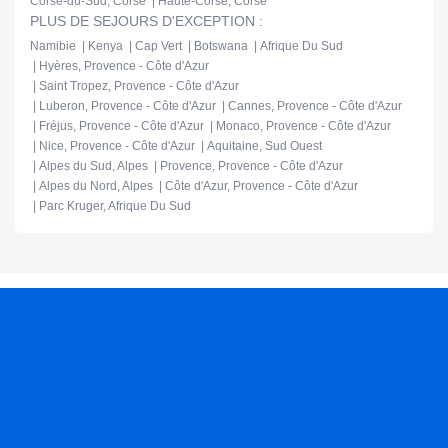
Corse-du-Sud, Corse
Haute-Corse, Corse
PLUS DE SEJOURS D'EXCEPTION :
Namibie
Kenya
Cap Vert
Botswana
Afrique Du Sud
Hyères, Provence - Côte d'Azur
Saint Tropez, Provence - Côte d'Azur
Luberon, Provence - Côte d'Azur
Cannes, Provence - Côte d'Azur
Fréjus, Provence - Côte d'Azur
Monaco, Provence - Côte d'Azur
Nice, Provence - Côte d'Azur
Aquitaine, Sud Ouest
Alpes du Sud, Alpes
Provence, Provence - Côte d'Azur
Alpes du Nord, Alpes
Côte d'Azur, Provence - Côte d'Azur
Parc Kruger, Afrique Du Sud