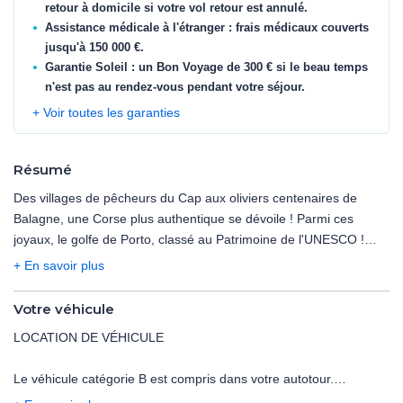
retour à domicile si votre vol retour est annulé.
Assistance médicale à l'étranger : frais médicaux couverts
jusqu'à 150 000 €.
Garantie Soleil : un Bon Voyage de 300 € si le beau temps
n'est pas au rendez-vous pendant votre séjour.
+ Voir toutes les garanties
Résumé
Des villages de pêcheurs du Cap aux oliviers centenaires de
Balagne, une Corse plus authentique se dévoile ! Parmi ces
joyaux, le golfe de Porto, classé au Patrimoine de l'UNESCO !
Découvrez la réserve de Scandola par la mer, et les roches
+ En savoir plus
flamboyantes des Calanques de Piana, au couchant.
Votre véhicule
LOCATION DE VÉHICULE
Le véhicule catégorie B est compris dans votre autotour.