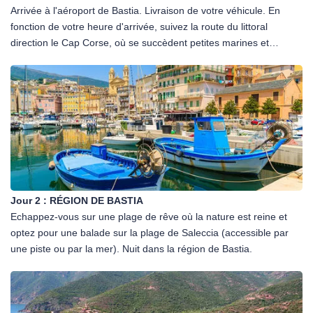
- Assurance des personnes transportées (inclus PAI : 6,25€/jour).
Arrivée à l'aéroport de Bastia. Livraison de votre véhicule. En
- Participation au coût d'immatriculation (PCI).
fonction de votre heure d'arrivée, suivez la route du littoral
- Surcharge aéroport (TAPT : 41,50€).
direction le Cap Corse, où se succèdent petites marines et
- 1 conducteur principal + 1 conduction additionnel (1 CADD).
hameaux de pêcheurs : Erbalunga, Santa Severa, Pino et Nonza.
- 1 accessoire offert : 1er siège bébé ou 1er rehausseur (1CSS).
Un petit détour jusqu'à Centuri et pourquoi pas une dernière
- Aller simple «One Way » à partir de 3 jours (OWF).
photo souvenir sur la pointe de l'île à Barcaggio. Nuit dans la
- Période de grâce : 1 heure avant facturation d'un jour
région de Bastia.
supplémentaire.
REMISE DU VÉHICULE
- Prise en charge ou retour du véhicule à l'aéroport.
- Véhicule pris et rendu avec le même niveau de carburant.
- Le véhicule doit être rendu dans un état conforme au départ.
Jour 2 :
RÉGION DE BASTIA
Echappez-vous sur une plage de rêve où la nature est reine et
LE PRIX NE COMPREND PAS
optez pour une balade sur la plage de Saleccia (accessible par
- Le carburant.
une piste ou par la mer). Nuit dans la région de Bastia.
- Les dégâts aux pneumatiques.
- Le dépôt de caution par empreinte carte de crédit.
- Tout ce qui n'est pas mentionné dans « Le prix comprend ».