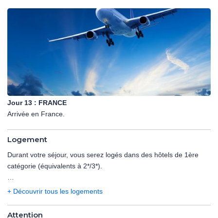
Jour 13 :
FRANCE
Arrivée en France.
Logement
Durant votre séjour, vous serez logés dans des hôtels de 1ère
catégorie (équivalents à 2*/3*).
Programme 2026 :
+ Découvrir tous les logements
REGION DE MONTREAL : Welcomlnns ou similaire
REGION DE QUEBEC : Econo Lodge ou similaire
Attention