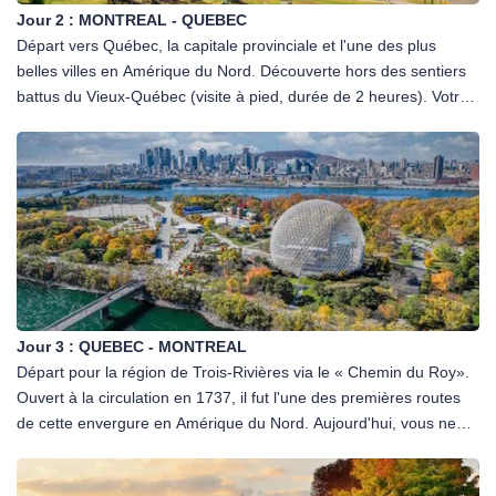
Jour 2 :
MONTREAL - QUEBEC
Départ vers Québec, la capitale provinciale et l'une des plus
belles villes en Amérique du Nord. Découverte hors des sentiers
battus du Vieux-Québec (visite à pied, durée de 2 heures). Votre
guide local vous fera revivre 400 ans d'histoire riche en
rebondissement à travers le Parlement, les plaines d'Abraham, le
Château Frontenac, le Vieux- Port et la Place Royale. Déjeuner
en cours des visites. Temps libre en fin d'après-midi pour une
découverte personnelle de la ville. Dîner. Nuit.
Jour 3 :
QUEBEC - MONTREAL
Départ pour la région de Trois-Rivières via le « Chemin du Roy».
Ouvert à la circulation en 1737, il fut l'une des premières routes
de cette envergure en Amérique du Nord. Aujourd'hui, vous ne
pouvez que succomber au charme des pittoresques villages
anciens où se nichent de nombreuses maisons ancestrales qui