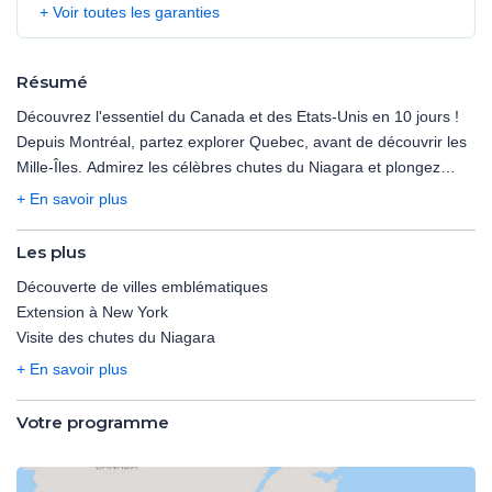
+ Voir toutes les garanties
Résumé
Découvrez l'essentiel du Canada et des Etats-Unis en 10 jours !
Depuis Montréal, partez explorer Quebec, avant de découvrir les
Mille-Îles. Admirez les célèbres chutes du Niagara et plongez
dans la culture Amish. Terminez votre voyage en beauté avec une
+ En savoir plus
extension à New York, vous permettant de découvrir la ville avec
ses monuments iconiques et son atmosphère unique.
Les plus
Découverte de villes emblématiques
NB : Ce circuit, dense et rythmé, implique de longs trajets en
Extension à New York
autocar afin de couvrir l'ensemble des sites majeurs du
Visite des chutes du Niagara
programme. Les hôtels, souvent situés en périphérie des villes ou
à proximité des zones naturelles, sont généralement fonctionnels
+ En savoir plus
mais peuvent parfois paraître un peu datés, reflétant un confort
simple et adapté à ce type de voyage axé sur la découverte et les
Votre programme
grands espaces. Il est également important de noter que la
restauration aux États-Unis et au Canada peut différer