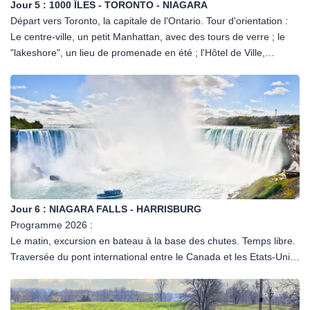
Jour 5 :
1000 ÎLES - TORONTO - NIAGARA
Croisière d'1 heure entre les îles. Dîner. Nuit
Départ vers Toronto, la capitale de l'Ontario. Tour d'orientation :
Le centre-ville, un petit Manhattan, avec des tours de verre ; le
"lakeshore", un lieu de promenade en été ; l'Hôtel de Ville,
Queen's Park, le Parlement de l'Ontario, le quartier chinois,
Cathédral St Michael; la Tour CN, la plus haute du monde. En
Option : Ascension de la Tour CN. Déjeuner. Puis route pour
Niagara Falls via petit arrêt au charmant village de Niagara-On-
The-Lake. En OPTION survol en hélico des chutes. Temps libre.
Dîner libre et nuit hôtel.
Jour 6 :
NIAGARA FALLS - HARRISBURG
Programme 2026 :
Le matin, excursion en bateau à la base des chutes. Temps libre.
Traversée du pont international entre le Canada et les Etats-Unis
vers l'état de New York. Vous passerez par la ville de Buffalo qui
est la deuxième plus grande ville de l'Etat de New York. Déjeuner.
Route à travers le massif des Appalaches vers Harrisburg, la