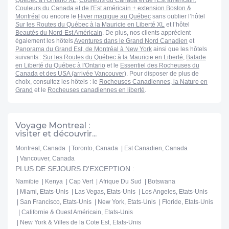
Québec à l'Ontario XL
,
Couleurs du Canada et de l'Est américain
,
Couleurs du Canada et de l'Est américain + extension Boston &
Montréal
ou encore le
Hiver magique au Québec
sans oublier l’hôtel
Sur les Routes du Québec à la Mauricie en Liberté XL
et l’hôtel
Beautés du Nord-Est Américain
. De plus, nos clients apprécient
également les hôtels
Aventures dans le Grand Nord Canadien
et
Panorama du Grand Est, de Montréal à New York
ainsi que les hôtels
suivants :
Sur les Routes du Québec à la Mauricie en Liberté
,
Balade
en Liberté du Québec à l'Ontario
et le
Essentiel des Rocheuses du
Canada et des USA (arrivée Vancouver)
. Pour disposer de plus de
choix, consultez les hôtels : le
Rocheuses Canadiennes, la Nature en
Grand
et le
Rocheuses canadiennes en liberté
.
Voyage Montreal :
visiter et découvrir...
Montreal, Canada
Toronto, Canada
Est Canadien, Canada
Vancouver, Canada
PLUS DE SEJOURS D'EXCEPTION :
Namibie
Kenya
Cap Vert
Afrique Du Sud
Botswana
Miami, Etats-Unis
Las Vegas, Etats-Unis
Los Angeles, Etats-Unis
San Francisco, Etats-Unis
New York, Etats-Unis
Floride, Etats-Unis
Californie & Ouest Américain, Etats-Unis
New York & Villes de la Cote Est, Etats-Unis