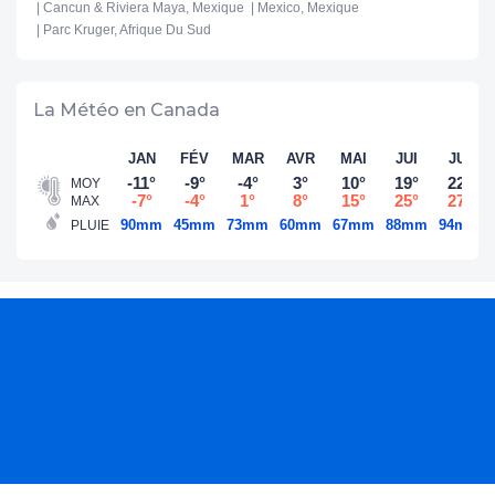
Cancun & Riviera Maya, Mexique
Mexico, Mexique
Parc Kruger, Afrique Du Sud
La Météo en Canada
JAN
FÉV
MAR
AVR
MAI
JUI
JUI
-11°
-9°
-4°
3°
10°
19°
22°
MOY
-7°
-4°
1°
8°
15°
25°
27°
MAX
90mm
45mm
73mm
60mm
67mm
88mm
94mm
PLUIE