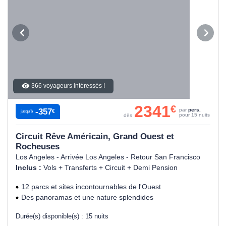
366 voyageurs intéressés !
2341
€
-357
par
pers.
€
jusqu’à
pour 15 nuits
dès
Circuit Rêve Américain, Grand Ouest et
Rocheuses
Los Angeles - Arrivée Los Angeles - Retour San Francisco
Inclus :
Vols + Transferts + Circuit + Demi Pension
12 parcs et sites incontournables de l'Ouest
Des panoramas et une nature splendides
Durée(s) disponible(s) :
15 nuits