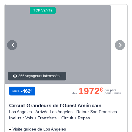
TOP VENTE
366 voyageurs intéressés !
1972
€
-462
par
pers.
€
jusqu’à
pour 9 nuits
dès
Circuit Grandeurs de l'Ouest Américain
Los Angeles - Arrivée Los Angeles - Retour San Francisco
Inclus :
Vols + Transferts + Circuit + Repas
Visite guidée de Los Angeles