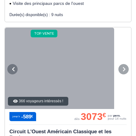
Visite des principaux parcs de l'ouest
Durée(s) disponible(s) :
9 nuits
TOP VENTE
366 voyageurs intéressés !
3073
€
-589
par
pers.
€
jusqu’à
pour 14 nuits
dès
Circuit L'Ouest Américain Classique et les