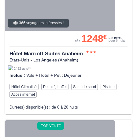
366 voyageurs intéressés !
1248
€
par
pers.
pour 6 nuits
dès
Hôtel Marriott Suites Anaheim
Etats-Unis - Los Angeles (Anaheim)
2432 avis**
Inclus :
Vols + Hôtel + Petit Déjeuner
Hôtel Climatisé
Petit déj buffet
Salle de sport
Piscine
Accès internet
Durée(s) disponible(s) :
de 6 à 20 nuits
TOP VENTE