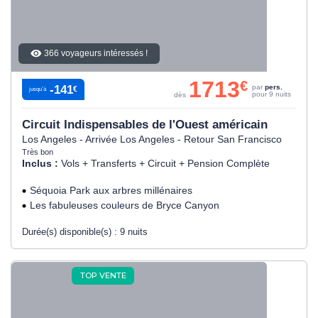
366 voyageurs intéressés !
1713
€
-141
par
pers.
€
jusqu’à
pour 9 nuits
dès
Circuit Indispensables de l'Ouest américain
Los Angeles - Arrivée Los Angeles - Retour San Francisco
Très bon
Inclus :
Vols + Transferts + Circuit + Pension Complète
Séquoia Park aux arbres millénaires
Les fabuleuses couleurs de Bryce Canyon
Durée(s) disponible(s) :
9 nuits
TOP VENTE