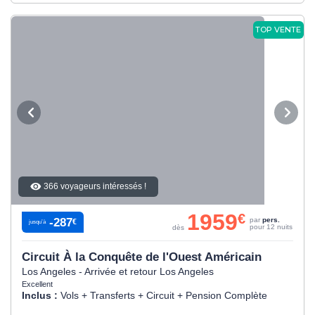
TOP VENTE
366 voyageurs intéressés !
1959
€
-287
par
pers.
€
jusqu’à
pour 12 nuits
dès
Circuit À la Conquête de l'Ouest Américain
Los Angeles - Arrivée et retour Los Angeles
Excellent
Inclus :
Vols + Transferts + Circuit + Pension Complète