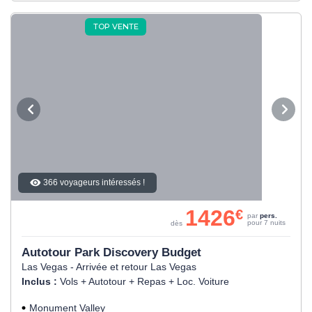
TOP VENTE
366 voyageurs intéressés !
1426
€
par
pers.
pour 7 nuits
dès
Autotour Park Discovery Budget
Las Vegas - Arrivée et retour Las Vegas
Inclus :
Vols + Autotour + Repas + Loc. Voiture
Monument Valley