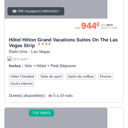
366 voyageurs intéressés !
944
€
par
pers.
pour 5 nuits
dès
Hôtel Hilton Grand Vacations Suites On The Las
Vegas Strip
Etats-Unis - Las Vegas
2971 avis**
Inclus :
Vols + Hôtel + Petit Déjeuner
Hôtel Climatisé
Salle de sport
Salon de coiffure
Piscine
Accès internet
Durée(s) disponible(s) :
de 5 à 10 nuits
TOP VENTE