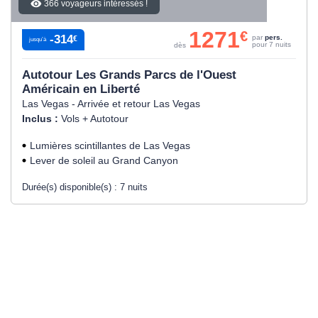
366 voyageurs intéressés !
1271
€
-314
par
pers.
€
jusqu’à
pour 7 nuits
dès
Autotour Les Grands Parcs de l'Ouest
Américain en Liberté
Las Vegas - Arrivée et retour Las Vegas
Inclus :
Vols + Autotour
Lumières scintillantes de Las Vegas
Lever de soleil au Grand Canyon
Durée(s) disponible(s) :
7 nuits