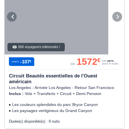
366 voyageurs intéressés !
1572
€
-107
par
pers.
€
jusqu’à
pour 9 nuits
dès
Circuit Beautés essentielles de l'Ouest
américain
Los Angeles - Arrivée Los Angeles - Retour San Francisco
Inclus :
Vols + Transferts + Circuit + Demi Pension
Les couleurs splendides du parc Bryce Canyon
Les paysages vertigineux du Grand Canyon
Durée(s) disponible(s) :
9 nuits