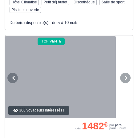
Hôtel Climatisé
Petit déj buffet
Discothèque
Salle de sport
Piscine couverte
Durée(s) disponible(s) :
de 5 à 10 nuits
TOP VENTE
366 voyageurs intéressés !
1482
€
par
pers.
pour 8 nuits
dès