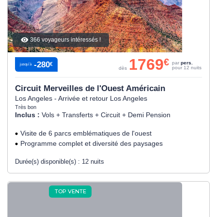
366 voyageurs intéressés !
1769
€
-280
par
pers.
€
jusqu’à
pour 12 nuits
dès
Circuit Merveilles de l'Ouest Américain
Los Angeles - Arrivée et retour Los Angeles
Très bon
Inclus :
Vols + Transferts + Circuit + Demi Pension
Visite de 6 parcs emblématiques de l'ouest
Programme complet et diversité des paysages
Durée(s) disponible(s) :
12 nuits
TOP VENTE