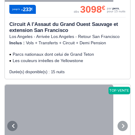
3098
€
-233
par
pers.
€
jusqu’à
pour 15 nuits
dès
Circuit A l'Assaut du Grand Ouest Sauvage et
extension San Francisco
Los Angeles - Arrivée Los Angeles - Retour San Francisco
Inclus :
Vols + Transferts + Circuit + Demi Pension
Parcs nationaux dont celui de Grand Teton
Les couleurs irréelles de Yellowstone
Durée(s) disponible(s) :
15 nuits
TOP VENTE