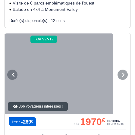
Visite de 6 parcs emblématiques de l'ouest
Balade en 4x4 à Monument Valley
Durée(s) disponible(s) :
12 nuits
TOP VENTE
366 voyageurs intéressés !
1970
€
-269
par
pers.
€
jusqu’à
pour 9 nuits
dès