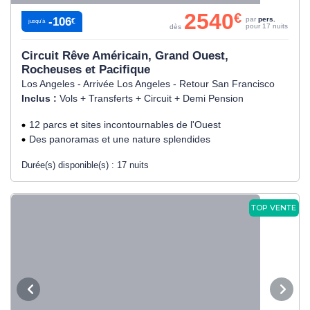
2540
€
-106
par
pers.
€
jusqu’à
pour 17 nuits
dès
Circuit Rêve Américain, Grand Ouest,
Rocheuses et Pacifique
Los Angeles - Arrivée Los Angeles - Retour San Francisco
Inclus :
Vols + Transferts + Circuit + Demi Pension
12 parcs et sites incontournables de l'Ouest
Des panoramas et une nature splendides
Durée(s) disponible(s) :
17 nuits
TOP VENTE