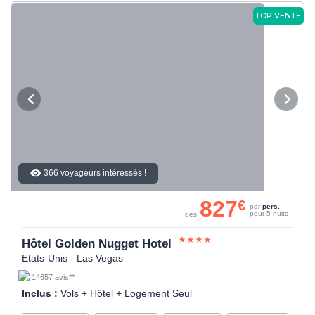
TOP VENTE
366 voyageurs intéressés !
827
€
par
pers.
pour 5 nuits
dès
Hôtel Golden Nugget Hotel
Etats-Unis - Las Vegas
14657 avis**
Inclus :
Vols + Hôtel + Logement Seul