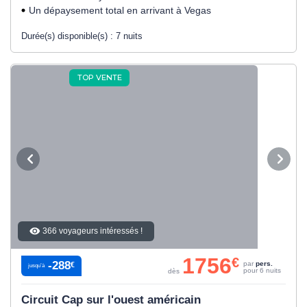
Un dépaysement total en arrivant à Vegas
Durée(s) disponible(s) :
7 nuits
TOP VENTE
366 voyageurs intéressés !
1756
€
-288
par
pers.
€
jusqu’à
pour 6 nuits
dès
Circuit Cap sur l'ouest américain