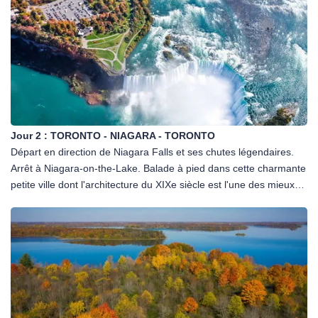
NB : Les transferts depuis l'aéroport de Toronto Pearson
International Airport (YYZ) vers le premier hôtel du circuit seront
effectués par un service de navette de l'hôtel, un autocar ou un
taxi. Cependant, les navettes d'hôtels s'arrêtent souvent à
plusieurs hôtels.
Jour 2 :
TORONTO - NIAGARA - TORONTO
Départ en direction de Niagara Falls et ses chutes légendaires.
Arrêt à Niagara-on-the-Lake. Balade à pied dans cette charmante
petite ville dont l'architecture du XIXe siècle est l'une des mieux
conservées au pays. Continuation vers Niagara Falls, puis
déjeuner libre. Profitez d'un peu de temps libre pour explorer
Niagara Falls à votre rythme. En option, à réserver et à régler sur
place : croisière au pied des chutes à partir de 55 CAD/personne,
ou survol des chutes en hélicopère à partir de 185
CAD/personne. Retour vers Toronto. À l'arrivée à Toronto, tour
d'orientation de la ville. Cette métropole cosmopolite offre le
spectacle d'une grande ville nord-américaine fourmillant