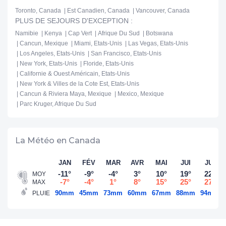
Toronto, Canada
Est Canadien, Canada
Vancouver, Canada
PLUS DE SEJOURS D'EXCEPTION :
Namibie
Kenya
Cap Vert
Afrique Du Sud
Botswana
Cancun, Mexique
Miami, Etats-Unis
Las Vegas, Etats-Unis
Los Angeles, Etats-Unis
San Francisco, Etats-Unis
New York, Etats-Unis
Floride, Etats-Unis
Californie & Ouest Américain, Etats-Unis
New York & Villes de la Cote Est, Etats-Unis
Cancun & Riviera Maya, Mexique
Mexico, Mexique
Parc Kruger, Afrique Du Sud
La Météo en Canada
JAN
FÉV
MAR
AVR
MAI
JUI
JUI
-11°
-9°
-4°
3°
10°
19°
22°
MOY
-7°
-4°
1°
8°
15°
25°
27°
MAX
90mm
45mm
73mm
60mm
67mm
88mm
94mm
PLUIE