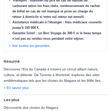
Transport : maintien du prix en cas de hausse du
carburant selon les frais réels, remboursement du rachat
de billet en cas de vol manqué et prise en charge du
retour à domicile si votre vol retour est annulé.
Assistance médicale à l'étranger : frais médicaux couverts
jusqu'à 150 000 €.
Garantie Soleil : un Bon Voyage de 300 € si le beau temps
n'est pas au rendez-vous pendant votre séjour.
+ Voir toutes les garanties
Résumé
Découvrez l'Est du Canada à travers un circuit alliant nature,
culture, et détente. De Toronto à Montréal, explorez des sites
emblématiques tels que les chutes du Niagara et les Mille îles,
plongez dans l'histoire fascinante du Québec et de ses environs,
+ En savoir plus
et profitez d'expériences uniques en pleine nature.
Les plus
NB : Ce circuit, dense et rythmé, implique de longs trajets en
Découverte des chutes du Niagara
autocar afin de couvrir l'ensemble des sites majeurs du