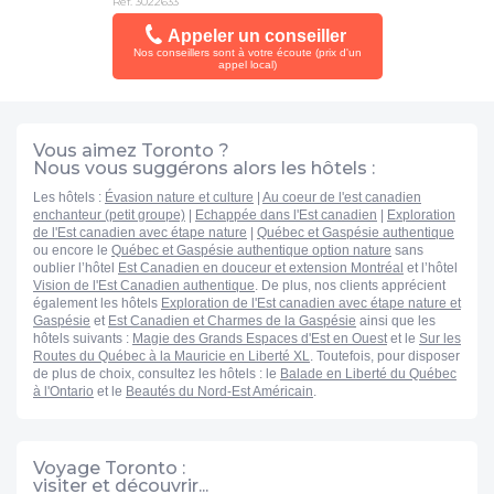
Réf. 3022633
Appeler un conseiller
Nos conseillers sont à votre écoute (prix d'un
appel local)
Vous aimez Toronto ?
Nous vous suggérons alors les hôtels :
Les hôtels :
Évasion nature et culture
|
Au coeur de l'est canadien
enchanteur (petit groupe)
|
Echappée dans l'Est canadien
|
Exploration
de l'Est canadien avec étape nature
|
Québec et Gaspésie authentique
ou encore le
Québec et Gaspésie authentique option nature
sans
oublier l’hôtel
Est Canadien en douceur et extension Montréal
et l’hôtel
Vision de l'Est Canadien authentique
. De plus, nos clients apprécient
également les hôtels
Exploration de l'Est canadien avec étape nature et
Gaspésie
et
Est Canadien et Charmes de la Gaspésie
ainsi que les
hôtels suivants :
Magie des Grands Espaces d'Est en Ouest
et le
Sur les
Routes du Québec à la Mauricie en Liberté XL
. Toutefois, pour disposer
de plus de choix, consultez les hôtels : le
Balade en Liberté du Québec
à l'Ontario
et le
Beautés du Nord-Est Américain
.
Voyage Toronto :
visiter et découvrir...