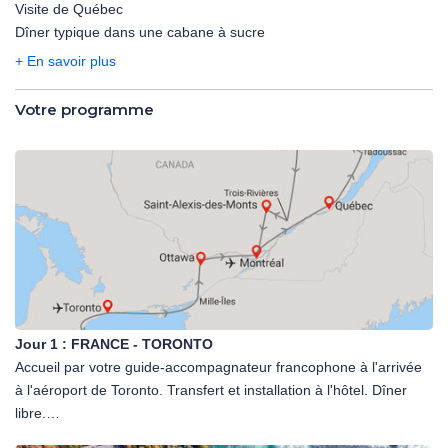
Visite de Québec
programme. Les hôtels, souvent situés en périphérie des villes ou
Dîner typique dans une cabane à sucre
à proximité des zones naturelles, sont généralement fonctionnels
mais peuvent parfois paraître un peu datés, reflétant un confort
+ En savoir plus
simple et adapté à ce type de voyage axé sur la découverte et les
grands espaces. Il est également important de noter que la
Votre programme
restauration au Canada peut différer sensiblement des habitudes
européennes, notamment avec des petits déjeuners
généralement plus simples.
Jour 1 :
FRANCE - TORONTO
Accueil par votre guide-accompagnateur francophone à l'arrivée
à l'aéroport de Toronto. Transfert et installation à l'hôtel. Dîner
libre.