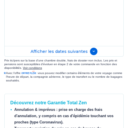
Afficher les dates suivantes
Prix ttc/pers sur la base d'une chambre double, frais de dossier non inclus. Les prix et
pensions sont susceptibles d'évoluer en étape 2 de votre commande en fonction des
disponibilités.
Voir conditions
*
Avec l'offre
vous pouvez modifier certains éléments de votre voyage comme
l'heure de départ, la compagnie aérienne, le type de transfert ou le nombre de bagages
souhaités.
Découvrez notre Garantie Total Zen
Annulation & imprévus : prise en charge des frais
d'annulation, y compris en cas d'épidémie touchant vos
proches (type Coronavirus).