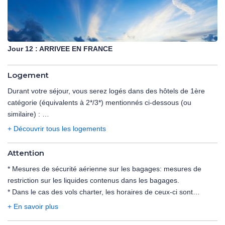
Jour 12 :
ARRIVEE EN FRANCE
Logement
Durant votre séjour, vous serez logés dans des hôtels de 1ère
catégorie (équivalents à 2*/3*) mentionnés ci-dessous (ou
similaire) :
+ Découvrir tous les logements
REGION DE TORONTO : Best Western Plus Toronto Airport Hotel
REGION D'OTTAWA : Motel Adam Gatineau
Attention
ETAPE NATURE : Auberge du Lac Morency
* Mesures de sécurité aérienne sur les bagages:
mesures de
REGION DE MONTREAL : Hôtel Welcominns, Boucherville
restriction sur les liquides contenus dans les bagages
.
REGION DE QUEBEC : Sleep Inn Québec Est
* Dans le cas des vols charter, les horaires de ceux-ci sont
REGION DU SAGUENAY : Auberge Le Parasol
déterminés dans les 48 heures précédant le départ. Les vols
REGION DU LAC ST JEAN : Motel Roberval / Parc Octopus
+ En savoir plus
peuvent s'effectuer de jour comme de nuit, le premier et le
Desbiens