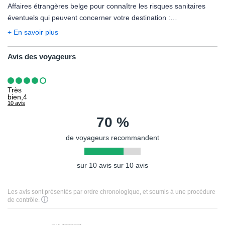
terroriste.
Affaires étrangères belge pour connaître les risques sanitaires
PRÉCISION DESCRIPTIF
éventuels qui peuvent concerner votre destination :
Les photos utilisées pour présenter les hôtels et la destination le
https://diplomatie.belgium.be/fr/Services/voyager_a_letranger/conse
+ En savoir plus
sont à titre indicatif et non-contractuel. Concernant votre
logement, l'hôtel offre différentes configurations et décorations.
Avis des voyageurs
La chambre allouée lors de votre arrivée pourra être ainsi
différente de celle figurant en photo sur le présent descriptif.
Très
Votre séjour est assuré par le tour opérateur suivant :
bien,4
FRAM
10 avis
70 %
de voyageurs recommandent
sur 10 avis sur 10 avis
Les avis sont présentés par ordre chronologique, et soumis à une procédure
de contrôle.