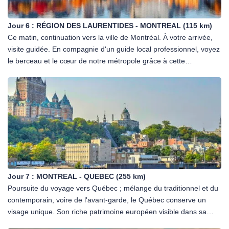
simplement relaxer en contemplant de superbes paysages ou en
lisant un bon livre. Un espace bien-être avec bains à remous
Jour 6 :
RÉGION DES LAURENTIDES - MONTREAL (115 km)
extérieurs, hammam et sauna propose massages et soins en
Ce matin, continuation vers la ville de Montréal. À votre arrivée,
supplément. L'équipement, les installations et les activités
visite guidée. En compagnie d'un guide local professionnel, voyez
disponibles peuvent varier selon l'hébergement nature confirmé.
le berceau et le cœur de notre métropole grâce à cette
Dîner et nuit.
intéressante visite qui vous conduira dans le Vieux-Montréal, le
centre-ville et un quartier résidentiel montréalais. Entre histoire et
modernité, à la fois sur des chemins classiques et hors des
sentiers battus, cette randonnée urbaine vous fera voir et vivre le
‘‘vrai Montréal'', à travers le regard et les passions d'un résident.
Puis, profitez d'une balade avec votre guide dans le Parc du
Mont-Royal, véritable poumon vert de la ville, surnommé « la
montagne », par les Montréalais. Vous aurez un superbe point de
vue sur le centre-ville et le fleuve Saint-Laurent, du haut du
Jour 7 :
MONTREAL - QUEBEC (255 km)
belvédère Kondiaronk. Déjeuner libre. Après-midi libre pour
Poursuite du voyage vers Québec ; mélange du traditionnel et du
explorer la ville à votre rythme. Dîner et nuit.
contemporain, voire de l'avant-garde, le Québec conserve un
visage unique. Son riche patrimoine européen visible dans sa
culture, sa langue et ses traditions, est jumelé à un vif esprit