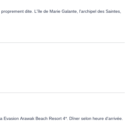
proprement dite. L'île de Marie Galante, l'archipel des Saintes,
 vous offrira un service personnalisé et chaleureux. Situé au
. Profitez de son accès direct à la plage, sa grande piscine, ses
 détente et découverte.
environ 30 km de Saint-François et environ 45 km de la Réserve
Framissima et les animations seront gérées directement par
sima Evasion Arawak Beach Resort 4*. Dîner selon heure d'arrivée.