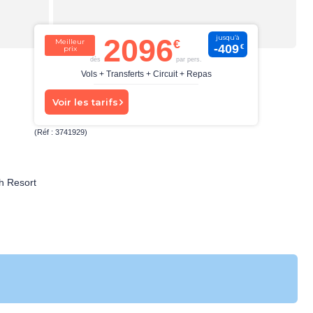
2096
jusqu’à
Meilleur
-409
€
prix
dès
par pers.
Vols + Transferts + Circuit + Repas
Voir les tarifs
(Réf : 3741929)
h Resort