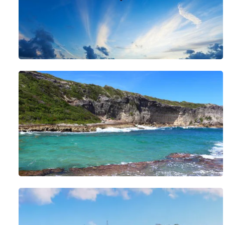
De plus, du 16/12/25 au 31/5/26, notre chef de centre, exclus
suivi personnalisé pour des vacances inoubliables en toute
animations adaptées à la destination et à l'ambiance de l'hôt
En 2026-2027 :
Concept Framissima Evasion :
Mise en place du concept Framissima Evasion du 16/12/26 jus
gérées directement par l'hôtel (voir les rubriques dédiées).
De plus, du 16/12/26 au 31/5/27 puis à partir du 16/12/27, no
apportera son conseil et un suivi personnalisé pour des va
proposera des activités et animations adaptées à la destinati
L'établissement accueille ponctuellement des séminaires et évé