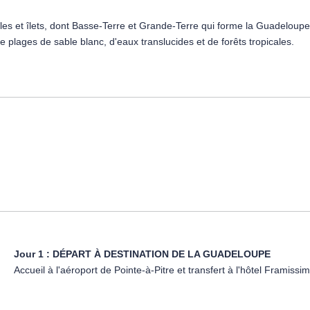
îles et îlets, dont Basse-Terre et Grande-Terre qui forme la Guadeloupe 
 de plages de sable blanc, d'eaux translucides et de forêts tropicales.
rt 4* !
 Arawak Beach Resort, pilier de l'histoire touristique de la Guadeloupe,
 offre un cadre idyllique face aux eaux turquoise de la mer des Caraïbes
e et ses nombreuses activités nautiques, idéales pour un séjour mêlant
, 4 km de l'Aquarium de la Guadeloupe, environ 15 km de Sainte-Anne, 
Jour 1 :
DÉPART À DESTINATION DE LA GUADELOUPE
squ'au 31/5/26. Avant et après ces dates, pas de chef de centre 
Accueil à l'aéroport de Pointe-à-Pitre et transfert à l'hôtel Framis