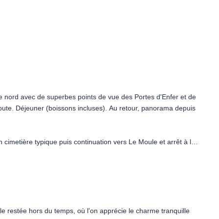
 qualité de votre séjour. Il vous apportera son conseil et un
% francophone, qui vous proposera des activités et
, pas de chef de centre Framissima et les animations seront
tie nord avec de superbes points de vue des Portes d'Enfer et de
u bon déroulement et à la qualité de votre séjour. Il vous
oute. Déjeuner (boissons incluses). Au retour, panorama depuis
tre Pilote-Vacances Fram 100 % francophone, qui vous
tion).
 cimetière typique puis continuation vers Le Moule et arrêt à la
hum. Après ce « décollage » antillais, poursuite à la découverte de
que l'Atlantique se jette rageusement à l'assaut de l'île. Profitez
és antillaises. L'après-midi, arrêt à Sainte-Anne et son marché
lagon bleu. Retour à l'hôtel.
e restée hors du temps, où l'on apprécie le charme tranquille