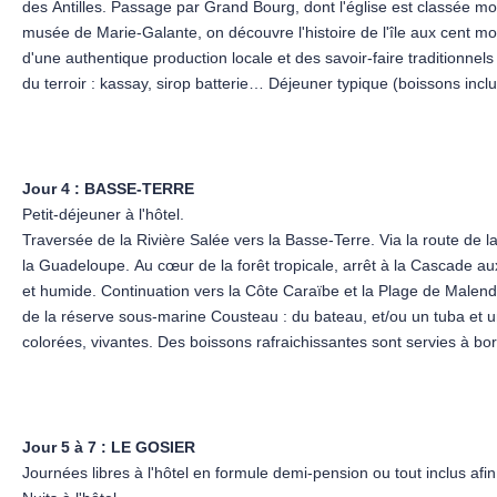
Nuit à l'hôtel.
des Antilles. Passage par Grand Bourg, dont l'église est classée mo
musée de Marie-Galante, on découvre l'histoire de l'île aux cent moul
d'une authentique production locale et des savoir-faire traditionnels
du terroir : kassay, sirop batterie… Déjeuner typique (boissons inc
plages que compte l'île. Retour au port et traversée vers Grande-Ter
Dîner à l'hôtel.
Nuit à l'hôtel.
Jour 4 :
BASSE-TERRE
Petit-déjeuner à l'hôtel.
Traversée de la Rivière Salée vers la Basse-Terre. Via la route de 
la Guadeloupe. Au cœur de la forêt tropicale, arrêt à la Cascade aux
et humide. Continuation vers la Côte Caraïbe et la Plage de Malend
de la réserve sous-marine Cousteau : du bateau, et/ou un tuba et un
colorées, vivantes. Des boissons rafraichissantes sont servies à b
Deshaies : visite du jardin botanique de Deshaies, l'ancienne Propri
plages au sable orange du Nord Basse-Terre avant le retour à l'hôt
Dîner à l'hôtel.
Nuit à l'hôtel.
Jour 5 à 7 :
LE GOSIER
Journées libres à l'hôtel en formule demi-pension ou tout inclus afin 