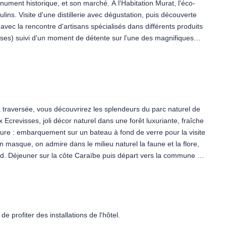
nument historique, et son marché. A l'Habitation Murat, l'éco-
ins. Visite d'une distillerie avec dégustation, puis découverte
 avec la rencontre d'artisans spécialisés dans différents produits
luses) suivi d'un moment de détente sur l'une des magnifiques
re et retour à l'hôtel.
la traversée, vous découvrirez les splendeurs du parc naturel de
 Ecrevisses, joli décor naturel dans une forêt luxuriante, fraîche
ure : embarquement sur un bateau à fond de verre pour la visite
 masque, on admire dans le milieu naturel la faune et la flore,
ord. Déjeuner sur la côte Caraïbe puis départ vers la commune de
été Coluche. Sur le retour, arrêt photo sur l'une des magnifiques
el.
de profiter des installations de l'hôtel.