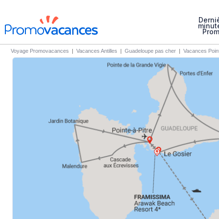
Derni
minut
Pro
Voyage Promovacances
|
Vacances Antilles
|
Guadeloupe pas cher
|
Vacances Point