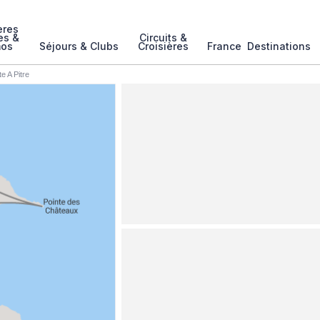
ères
es &
Circuits &
mos
Séjours & Clubs
Croisières
France
Destinations
e A Pitre