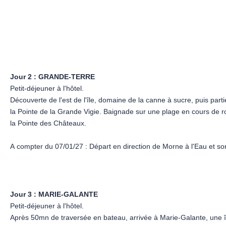
if Framissima, sera présent pour veiller au bon déroulement et à la
 sérénité. Il sera accompagné de notre Pilote-Vacances Fram 100 
el (voir détails dans la rubrique Animation).
qu'au 31/5/27 puis à partir du 16/12/27. Avant et après ces dates
Jour 2 :
GRANDE-TERRE
Petit-déjeuner à l'hôtel.
Découverte de l'est de l'île, domaine de la canne à sucre, puis par
tre chef de centre, exclusif Framissima, sera présent pour veiller a
la Pointe de la Grande Vigie. Baignade sur une plage en cours de r
cances inoubliables en toute sérénité. Il sera accompagné de no
la Pointe des Châteaux.
on et à l'ambiance de l'hôtel (voir détails dans la rubrique Anima
A compter du 07/01/27 : Départ en direction de Morne à l'Eau et son
nements privés.
distillerie Damoiseau avec dégustation et possibilité d'acheter du r
la Pointe des Châteaux, à l'extrémité Est de la Guadeloupe. C'est là 
d'un point de vue superbe sur tout l'archipel. Déjeuner de spécialit
typique et coloré, baignade et farniente au bord de son magnifique 
Jour 3 :
MARIE-GALANTE
Petit-déjeuner à l'hôtel.
Dîner à l'hôtel.
Après 50mn de traversée en bateau, arrivée à Marie-Galante, une îl