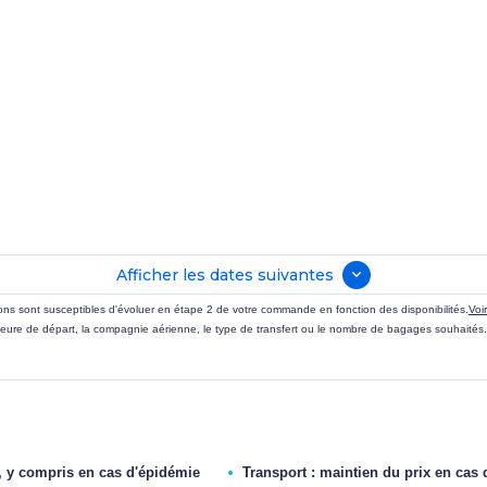
Afficher les dates suivantes
sions sont susceptibles d'évoluer en étape 2 de votre commande en fonction des disponibilités.
Voi
eure de départ, la compagnie aérienne, le type de transfert ou le nombre de bagages souhaités.
, y compris en cas d'épidémie
Transport : maintien du prix en cas 