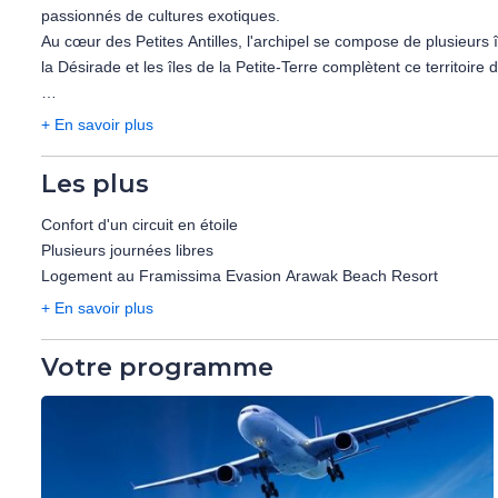
passionnés de cultures exotiques.
Au cœur des Petites Antilles, l'archipel se compose de plusieurs 
la Désirade et les îles de la Petite-Terre complètent ce territoire
Réservez votre séjour au Framissima Évasion Arawak Beach Reso
+ En savoir plus
Mer turquoise, plage de sable blanc ourlée de cocotiers... L'hôtel
Les plus
Gosier, sur une plage de sable blanc bordée de cocotiers, l'hôtel
chambres confortables, ainsi que son offre de restauration varié
Confort d'un circuit en étoile
Plusieurs journées libres
Idéalement placé, il se trouve à environ 8 km de Pointe-à-Pitre
Logement au Framissima Evasion Arawak Beach Resort
Cousteau.
+ En savoir plus
L'hôtel se situe à 13 km de l'aéroport.
Votre programme
Concept Framissima Evasion :
Mise en place du concept Framissima Evasion du 16/12/25 ju
l'hôtel (voir les rubriques dédiées).