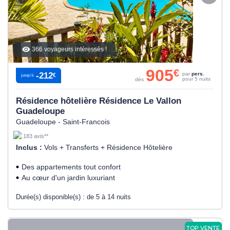
366 voyageurs intéressés !
905
€
-212
par
pers.
€
jusqu’à
pour 5 nuits
dès
Résidence hôtelière Résidence Le Vallon
Guadeloupe
Guadeloupe - Saint-Francois
183 avis**
Inclus :
Vols + Transferts + Résidence Hôtelière
Des appartements tout confort
Au cœur d'un jardin luxuriant
Durée(s) disponible(s) :
de 5 à 14 nuits
TOP VENTE