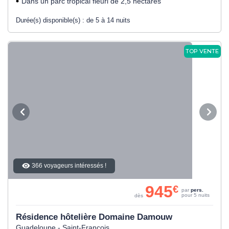
Dans un parc tropical fleuri de 2,5 hectares
Durée(s) disponible(s) :
de 5 à 14 nuits
TOP VENTE
366 voyageurs intéressés !
945
€
par
pers.
pour 5 nuits
dès
Résidence hôtelière Domaine Damouw
Guadeloupe - Saint-Francois