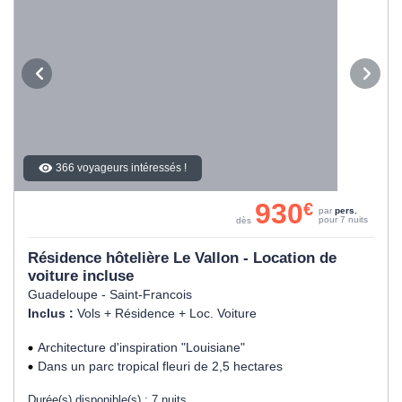
366 voyageurs intéressés !
930
€
par
pers.
pour 7 nuits
dès
Résidence hôtelière Le Vallon - Location de
voiture incluse
Guadeloupe - Saint-Francois
Inclus :
Vols + Résidence + Loc. Voiture
Architecture d'inspiration "Louisiane"
Dans un parc tropical fleuri de 2,5 hectares
Durée(s) disponible(s) :
7 nuits