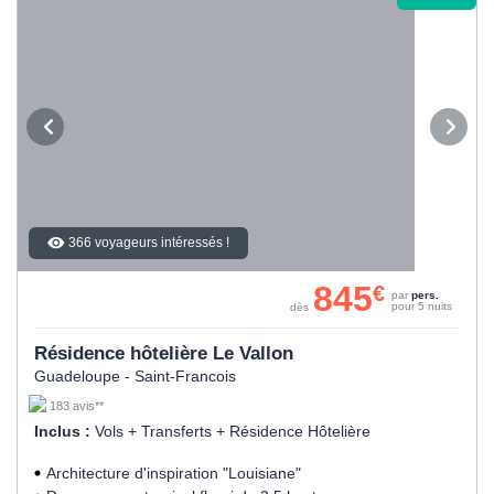
366 voyageurs intéressés !
845
€
par
pers.
pour 5 nuits
dès
Résidence hôtelière Le Vallon
Guadeloupe - Saint-Francois
183 avis**
Inclus :
Vols + Transferts + Résidence Hôtelière
Architecture d'inspiration "Louisiane"