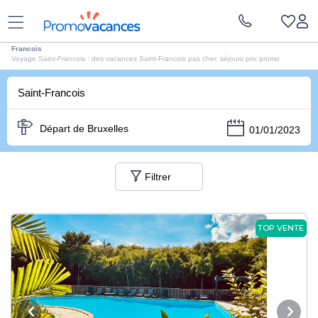
Voyages Promovacances
|
Séjour Antilles
|
Vacances Guadeloupe
|
Voyages Saint-
Francois
Voyage Saint-Francois : des vacances Saint-Francois pas cher, séjours prix promo
Saint-Francois
Départ de Bruxelles
01/01/2023
Filtrer
TOP VENTE