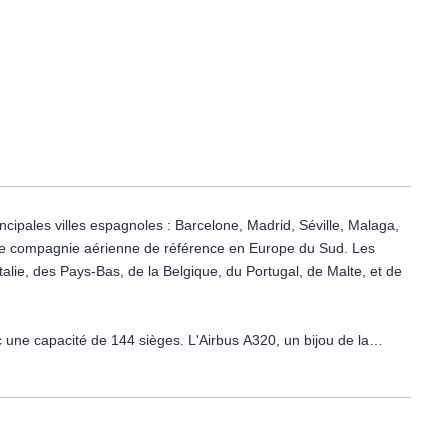
n par le tour-opérateur).
i que climatisation centralisée. Taille de la chambre: 38 m².
cipales villes espagnoles : Barcelone, Madrid, Séville, Malaga,
e la Belgique, du Portugal, de Malte, et de
une capacité de 144 sièges. L'Airbus A320, un bijou de la