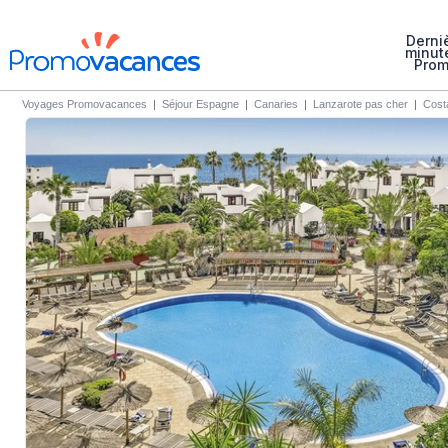
Derni
minut
Pro
Voyages Promovacances
|
Séjour Espagne
|
Canaries
|
Lanzarote pas cher
|
Cost