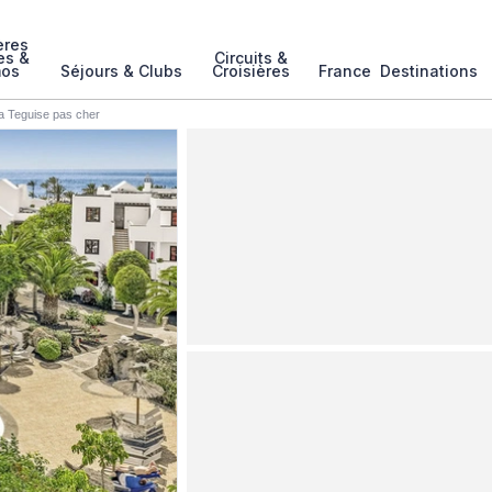
ères
es &
Circuits &
mos
Séjours & Clubs
Croisières
France
Destinations
a Teguise pas cher