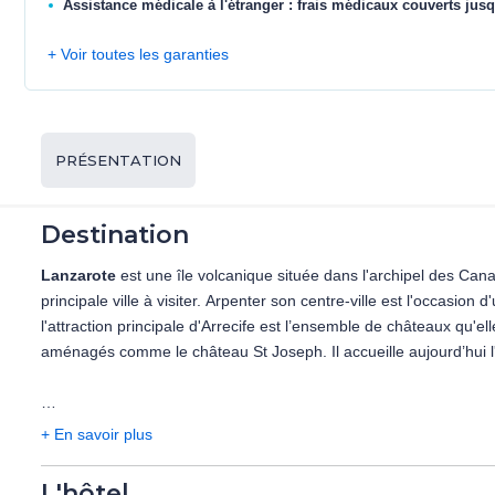
Assistance médicale à l'étranger : frais médicaux couverts jusq
+ Voir toutes les garanties
PRÉSENTATION
Destination
Lanzarote
est une île volcanique située dans l'archipel des Cana
principale ville à visiter. Arpenter son centre-ville est l'occa
l'attraction principale d'Arrecife est l’ensemble de châteaux qu'el
aménagés comme le château St Joseph. Il accueille aujourd’hui 
Teguise est la seconde ville de Lanzarote. Cette destination au 
+ En savoir plus
histoire à travers des monuments incontournables à l'instar du 
Santo Domingo et San Francisco.
L'hôtel