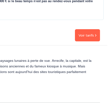
00 € si le beau temps n'est pas au rendez-vous pendant votre
Voir tarifs
sages lunaires à perte de vue. Arrecife, la capitale, est la
s maisons anciennes et du fameux kiosque à musique. Mais
tions sont aujourd'hui des sites touristiques parfaitement
hitecture traditionnelle. Vous vous familiariserez avec son
e de Nuestra Senora de Guadalupe ou encore des couvents de