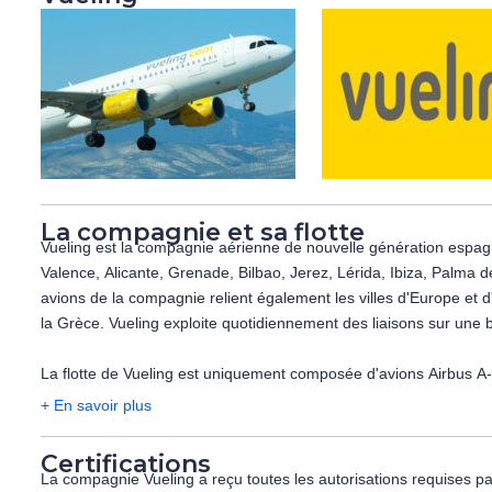
Standard Appartement (Balcon ou terrasse):
Les vols sont opérés par les compagnies aériennes suivantes (à ti
Aménagées avec lit de bébé (gratuit), carrelage, balcon ou terrasse
La compagnie et sa flotte
Vueling est la compagnie aérienne de nouvelle génération espagno
Valence, Alicante, Grenade, Bilbao, Jerez, Lérida, Ibiza, Palma de Majorque, Minorque etc. En moins de 10 ans Vueling est devenue un
avions de la compagnie relient également les villes d'Europe et d'Afrique du
la Grèce. Vueling exploite quotidiennement des liaisons sur une
La flotte de Vueling est uniquement composée d'avions Airbus A
recherche technologique, est un avion sûr, confortable et qui re
+ En savoir plus
Certifications
La compagnie Vueling a reçu toutes les autorisations requises par