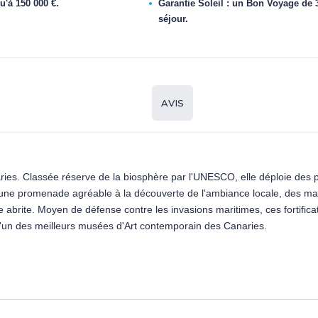
u'à 150 000 €.
Garantie Soleil : un Bon Voyage de 3
séjour.
AVIS
ries. Classée réserve de la biosphère par l'UNESCO, elle déploie des pay
sion d'une promenade agréable à la découverte de l'ambiance locale, de
le abrite. Moyen de défense contre les invasions maritimes, ces fortifica
l'un des meilleurs musées d'Art contemporain des Canaries.
passé mouvementé compte de charmantes maisons aristocratiques à l'arc
magnifique Palais de Spinola, de l'ermitage de San Rafael, de l'églis