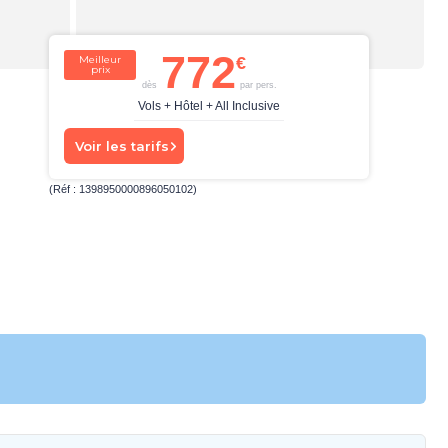
772
Meilleur
prix
dès
par pers.
Vols + Hôtel + All Inclusive
Voir les tarifs
(Réf : 1398950000896050102)