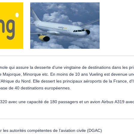
tre indicatif suivant les dates de départ et sous réserve de modificatio
, Internet (payant), coffre-fort (payant) et télévision par satellite ains
le qui assure la desserte d'une vingtaine de destinations dans les prin
e compagnie aérienne de référence en Europe du Sud. Les
 Nord. Elle dessert les principaux aéroports de la France, d'Italie, des Pays-Bas, d
 base de 40 destinations européennes.
-320 avec une capacité de 180 passagers et un avion Airbus A319 avec 
specte l'environnement.
 les autorités compétentes de l'aviation civile (DGAC)