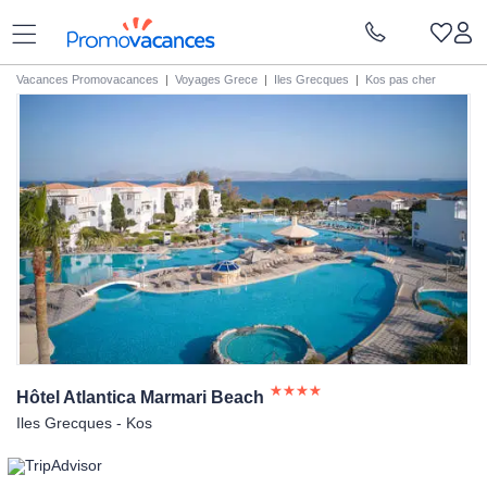
Vacances Promovacances
|
Voyages Grece
|
Iles Grecques
|
Kos pas cher
Hôtel Atlantica Marmari
Beach
Iles Grecques - Kos