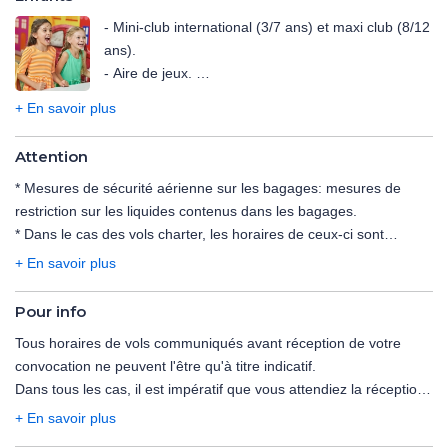
- Mini-club international (3/7 ans) et maxi club (8/12
ans).
- Aire de jeux.
- Toboggans.
+ En savoir plus
- Peinture pour enfants.
Attention
Avec supplément :
* Mesures de sécurité aérienne sur les bagages:
- Centre de jeux.
mesures de
restriction sur les liquides contenus dans les bagages
.
* Dans le cas des vols charter, les horaires de ceux-ci sont
déterminés dans les 48 heures précédant le départ. Les vols
+ En savoir plus
peuvent s'effectuer de jour comme de nuit, le premier et le
dernier jour du voyage étant consacré au transport.
Pour info
L'organisateur n'ayant pas la maîtrise du choix des horaires, il ne
Tous horaires de vols communiqués avant réception de votre
saurait être tenu pour responsable en cas de départ tardif et/ou
convocation ne peuvent l'être qu'à titre indicatif.
de retour matinal le dernier jour. En particulier, le départ pouvant
Dans tous les cas, il est impératif que vous attendiez la réception
avoir lieu tard en soirée, la date effective de départ peut être celle
de la convocation comprenant les horaires définitifs avant
du lendemain. Les horaires vous seront communiqués par mail
+ En savoir plus
d'organiser votre voyage.
ou par fax, sur votre convocation aéroport dans les 48 heures