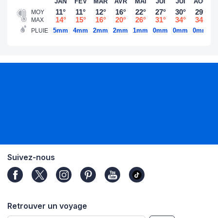
JAN
FÉV
MAR
AVR
MAI
JUI
JUI
AOÛ
S
11°
11°
12°
16°
22°
27°
30°
29°
MOY
14°
15°
16°
20°
26°
31°
34°
34°
MAX
5mm
4mm
2mm
2mm
1mm
0mm
0mm
0mm
2
PLUIE
Suivez-nous
Retrouver un voyage