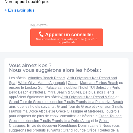
Non rapport qualité prix
+ En savoir plus
Réf. 4167174
Appeler un conseiller
Nos conseillers sont à votre écoute (prix d'un
appel local)
Vous aimez Kos ?
Nous vous suggérons alors les hôtels :
Les hôtels :
Atlantica Beach Resort
|
Astir Odysseus Kos Resort and
Spa
|
White Olive Marine Aquapark
|
Corali
|
Marmara Zorbas Beach
ou
encore le
Lookéa Sun Palace
sans oublier l’hôtel
TUI Sélection Porto
Bello Beach
et l’hôtel
Dimitra Beach & Suites
. De plus, nos clients
apprécient également les hôtels
Astir Odysseus Kos Resort & Spa
et
Grand Tour de Grèce et extension 7 nuits Framissima Palmariva Beach
ainsi que les hôtels suivants :
Grand Tour de Grèce et extension 3 nuits
Framissima Dolce Attica
et le
Grèce Classique et Météores
. Toutefois,
pour disposer de plus de choix, consultez les hôtels : le
Grand Tour de
Grèce et extension 7 nuits Framissima Dolce Attica
et le
Grèce
Classique
. Envie de découvrir Republique Dominicaine ? Nous vous
suggérons les produits suivants :
Grand Tour de Grèce
,
Routes de la