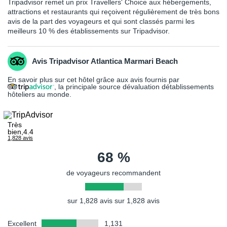
Tripadvisor remet un prix Travellers' Choice aux hébergements,
attractions et restaurants qui reçoivent régulièrement de très bons
Votre séjour est assuré par le tour opérateur suivant :
avis de la part des voyageurs et qui sont classés parmi les
FRAM
meilleurs 10 % des établissements sur Tripadvisor.
Avis Tripadvisor Atlantica Marmari Beach
En savoir plus sur cet hôtel grâce aux avis fournis par
, la principale source dévaluation détablissements
hôteliers au monde.
Très
bien,4.4
1,828 avis
68 %
de voyageurs recommandent
sur 1,828 avis sur 1,828 avis
Excellent
1,131