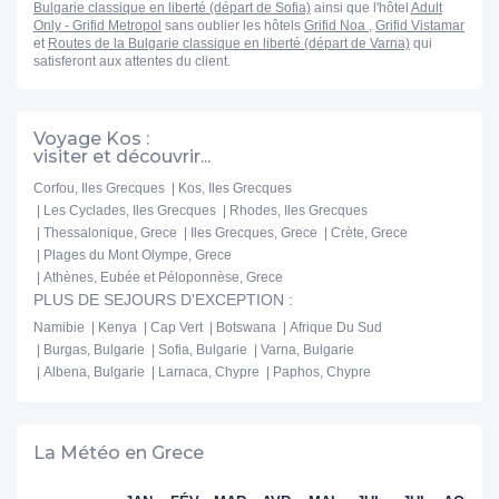
Bulgarie classique en liberté (départ de Sofia)
ainsi que l'hôtel
Adult
Only - Grifid Metropol
sans oublier les hôtels
Grifid Noa
,
Grifid Vistamar
et
Routes de la Bulgarie classique en liberté (départ de Varna)
qui
satisferont aux attentes du client.
Voyage Kos :
visiter et découvrir...
Corfou, Iles Grecques
Kos, Iles Grecques
Les Cyclades, Iles Grecques
Rhodes, Iles Grecques
Thessalonique, Grece
Iles Grecques, Grece
Crète, Grece
Plages du Mont Olympe, Grece
Athènes, Eubée et Péloponnèse, Grece
PLUS DE SEJOURS D'EXCEPTION :
Namibie
Kenya
Cap Vert
Botswana
Afrique Du Sud
Burgas, Bulgarie
Sofia, Bulgarie
Varna, Bulgarie
Albena, Bulgarie
Larnaca, Chypre
Paphos, Chypre
La Météo en Grece