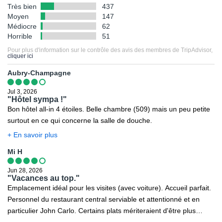
Très bien
437
Moyen
147
Médiocre
62
Horrible
51
Pour plus d'information sur le contrôle des avis des membres de TripAdvisor,
cliquer ici
Aubry-Champagne
Jul 3, 2026
"Hôtel sympa !"
Bon hôtel all-in 4 étoiles. Belle chambre (509) mais un peu petite
surtout en ce qui concerne la salle de douche.
+ En savoir plus
Mi H
Jun 28, 2026
"Vacances au top."
Emplacement idéal pour les visites (avec voiture). Accueil parfait.
Personnel du restaurant central serviable et attentionné et en
particulier John Carlo. Certains plats mériteraient d'être plus