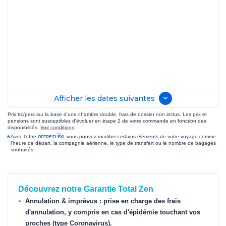
Afficher les dates suivantes
Prix ttc/pers sur la base d'une chambre double, frais de dossier non inclus. Les prix et
pensions sont susceptibles d'évoluer en étape 2 de votre commande en fonction des
disponibilités.
Voir conditions
*
Avec l'offre
vous pouvez modifier certains éléments de votre voyage comme
l'heure de départ, la compagnie aérienne, le type de transfert ou le nombre de bagages
souhaités.
Découvrez notre Garantie Total Zen
Annulation & imprévus : prise en charge des frais
d'annulation, y compris en cas d'épidémie touchant vos
proches (type Coronavirus).