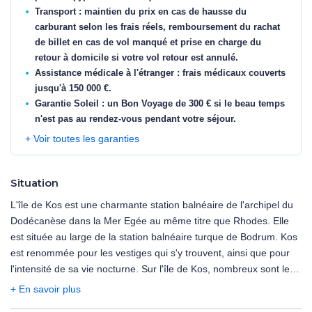
Transport : maintien du prix en cas de hausse du
carburant selon les frais réels, remboursement du rachat
de billet en cas de vol manqué et prise en charge du
retour à domicile si votre vol retour est annulé.
Assistance médicale à l'étranger : frais médicaux couverts
jusqu'à 150 000 €.
Garantie Soleil : un Bon Voyage de 300 € si le beau temps
n'est pas au rendez-vous pendant votre séjour.
+ Voir toutes les garanties
Situation
L'île de Kos est une charmante station balnéaire de l'archipel du
Dodécanèse dans la Mer Egée au même titre que Rhodes. Elle
est située au large de la station balnéaire turque de Bodrum. Kos
est renommée pour les vestiges qui s'y trouvent, ainsi que pour
l'intensité de sa vie nocturne. Sur l'île de Kos, nombreux sont les
sites à visiter tels que la ville de Kos aux maisons au style typique,
+ En savoir plus
la forteresse de Neratzia, le platane d'Hipprocrate, les villages et