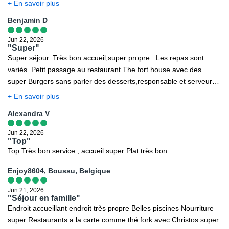
chauds. Vacances réussies dans cet établissement.
+ En savoir plus
Benjamin D
Jun 22, 2026
"Super"
Super séjour. Très bon accueil,super propre . Les repas sont
variés. Petit passage au restaurant The fort house avec des
super Burgers sans parler des desserts,responsable et serveur
au petit soins.
+ En savoir plus
Alexandra V
Jun 22, 2026
"Top"
Top Très bon service , accueil super Plat très bon
Enjoy8604, Boussu, Belgique
Jun 21, 2026
"Séjour en famille"
Endroit accueillant endroit très propre Belles piscines Nourriture
super Restaurants a la carte comme thé fork avec Christos super