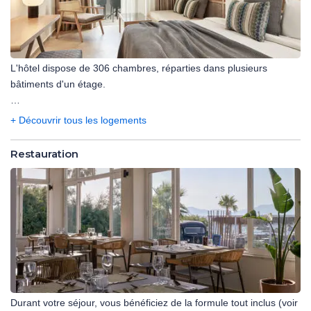
L'hôtel dispose de 306 chambres, réparties dans plusieurs
bâtiments d'un étage.
Chambre double vue à l'intérieur des terres (20 m²), équipée de :
+ Découvrir tous les logements
- 1 lit double.
- Salle de bain avec douche, sèche-cheveux.
Restauration
- Climatisation.
- Wi-Fi.
- Téléphone.
- Télévision.
- Coffre-fort.
- Mini-réfrigérateur.
- Nécessaire à thé/café.
- Terrasse ou balcon vue à l'intérieure des terres.
Durant votre séjour, vous bénéficiez de la formule tout inclus (voir
Capacité maximum : 2 adultes.