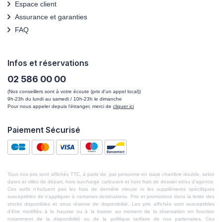
Espace client
Assurance et garanties
FAQ
Infos et réservations
02 586 00 00
(Nos conseillers sont à votre écoute (prix d'un appel local))
9h-23h du lundi au samedi / 10h-23h le dimanche
Pour nous appeler depuis l'étranger, merci de
cliquer ici
Paiement Sécurisé
Tous nos prix sont affichés TTC, à partir de, par personne en base chambre double, selon
dates et villes de départ, hors surcharge carburant et hors frais de dossier et/ou d'agence.
Ces tarifs n’incluent pas les frais de dernière minute ni les suppléments spécifiques
susceptibles de s’appliquer à certaines destinations. Prix et promotions dans la limite des
stocks disponibles et sous réserve de disponibilité. Les prix affichés sont susceptibles
d’être modifiés à la hausse ou à la baisse au moment de la réservation en fonction
notamment de la disponibilité ou de la politique tarifaire de nos partenaires. Ces