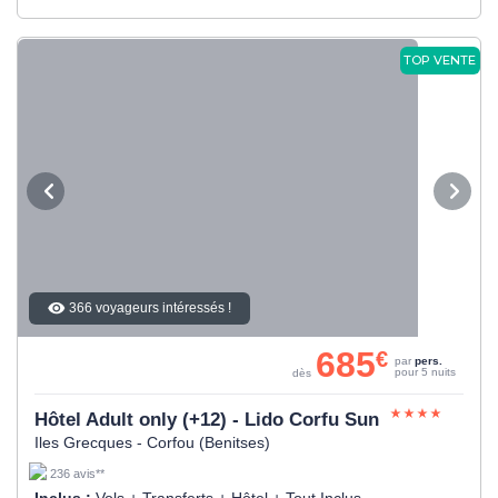
TOP VENTE
366 voyageurs intéressés !
685
€
par
pers.
pour 5 nuits
dès
Hôtel Adult only (+12) - Lido Corfu Sun
Iles Grecques - Corfou (Benitses)
236 avis**
Inclus :
Vols + Transferts + Hôtel + Tout Inclus