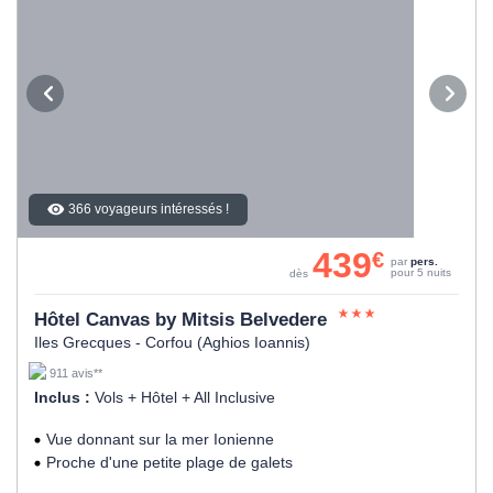
366 voyageurs intéressés !
439
€
par
pers.
pour 5 nuits
dès
Hôtel Canvas by Mitsis Belvedere
Iles Grecques - Corfou (Aghios Ioannis)
911 avis**
Inclus :
Vols + Hôtel + All Inclusive
Vue donnant sur la mer Ionienne
Proche d'une petite plage de galets