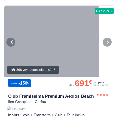
TOP VENTE
366 voyageurs intéressés !
691
€
-156
par
pers.
€
jusqu’à
pour 5 nuits
dès
Club Framissima Premium Aeolos Beach
Iles Grecques - Corfou
3449 avis**
Inclus :
Vols + Transferts + Club + Tout Inclus