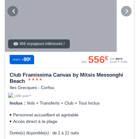
366 voyageurs intéressés !
556
€
-90
par
pers.
€
jusqu’à
pour 5 nuits
dès
Club Framissima Canvas by Mitsis Messonghi
Beach
Iles Grecques - Corfou
1466 avis**
Inclus :
Vols + Transferts + Club + Tout Inclus
Personnel accueillant et agréable
Accès direct à la plage
Durée(s) disponible(s) :
de 2 à 21 nuits