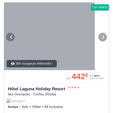
TOP VENTE
366 voyageurs intéressés !
442
€
par
pers.
pour 5 nuits
dès
Hôtel Laguna Holiday Resort
Iles Grecques - Corfou (Roda)
1101 avis**
Inclus :
Vols + Hôtel + All Inclusive