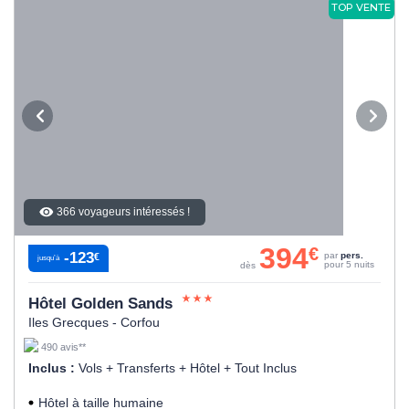
TOP VENTE
366 voyageurs intéressés !
394
€
-123
par
pers.
€
jusqu’à
pour 5 nuits
dès
Hôtel Golden Sands
Iles Grecques - Corfou
490 avis**
Inclus :
Vols + Transferts + Hôtel + Tout Inclus
Hôtel à taille humaine