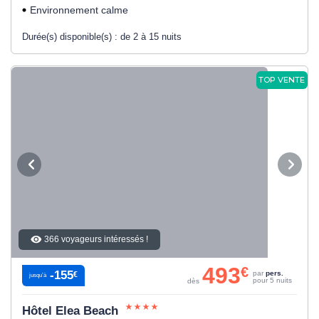
Environnement calme
Durée(s) disponible(s) :
de 2 à 15 nuits
TOP VENTE
366 voyageurs intéressés !
493
€
-155
par
pers.
€
jusqu’à
pour 5 nuits
dès
Hôtel Elea Beach