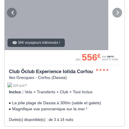
366 voyageurs intéressés !
556
€
par
pers.
pour 5 nuits
dès
Club Ôclub Experience Iolida Corfou
Iles Grecques - Corfou (Dassia)
329 avis**
Inclus :
Vols + Transferts + Club + Tout Inclus
La jolie plage de Dassia à 300m (sable et galets)
Magnifique vue panoramique sur la mer !
Durée(s) disponible(s) :
de 3 à 14 nuits