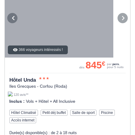
366 voyageurs intéressés !
845
€
par
pers.
pour 5 nuits
dès
Hôtel Unda
Iles Grecques - Corfou (Roda)
120 avis**
Inclus :
Vols + Hôtel + All Inclusive
Hôtel Climatisé
Petit déj buffet
Salle de sport
Piscine
Accès internet
Durée(s) disponible(s) :
de 2 à 18 nuits