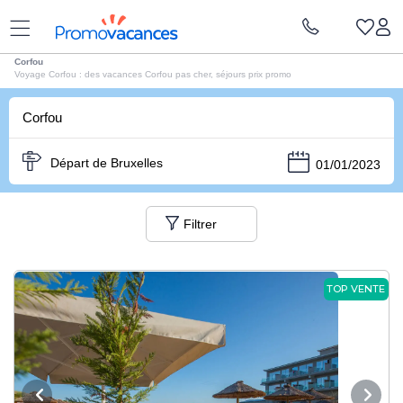
Vacances Promovacances
|
Voyage Grece
|
Voyages Iles Grecques
|
Voyages
Corfou
Voyage Corfou : des vacances Corfou pas cher, séjours prix promo
Corfou
Départ de Bruxelles
01/01/2023
Filtrer
TOP VENTE