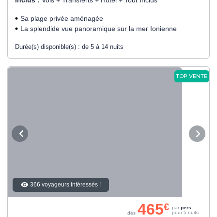
Sa plage privée aménagée
La splendide vue panoramique sur la mer Ionienne
Durée(s) disponible(s) :
de 5 à 14 nuits
TOP VENTE
366 voyageurs intéressés !
465
€
par
pers.
pour 5 nuits
dès