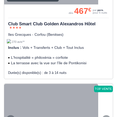
467
€
par
pers.
pour 5 nuits
dès
Club Smart Club Golden Alexandros Hôtel
Iles Grecques - Corfou (Benitses)
270 avis**
Inclus :
Vols + Transferts + Club + Tout Inclus
L'hospitalité « philoxénia » corfiote
La terrasse avec la vue sur l'île de Pontikonisi
Durée(s) disponible(s) :
de 3 à 14 nuits
TOP VENTE