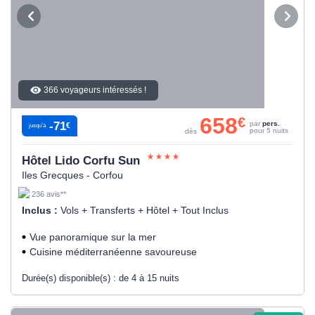
366 voyageurs intéressés !
658
€
-71
par
pers.
€
jusqu’à
pour 5 nuits
dès
Hôtel Lido Corfu Sun
Iles Grecques - Corfou
236 avis**
Inclus :
Vols + Transferts + Hôtel + Tout Inclus
Vue panoramique sur la mer
Cuisine méditerranéenne savoureuse
Durée(s) disponible(s) :
de 4 à 15 nuits