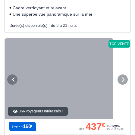
Cadre verdoyant et relaxant
Une superbe vue panoramique sur la mer
Durée(s) disponible(s) :
de 3 à 21 nuits
TOP VENTE
366 voyageurs intéressés !
437
€
-160
par
pers.
€
jusqu’à
pour 5 nuits
dès