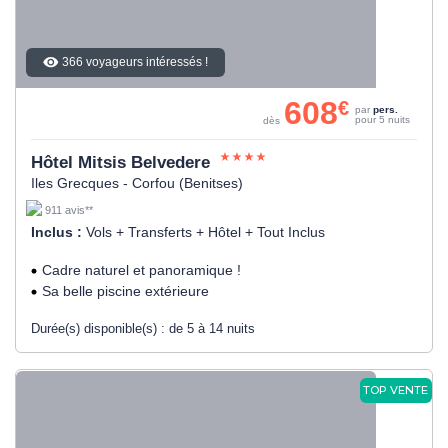
366 voyageurs intéressés !
608
€
par
pers.
pour 5 nuits
dès
Hôtel Mitsis Belvedere
Iles Grecques - Corfou (Benitses)
911 avis**
Inclus :
Vols + Transferts + Hôtel + Tout Inclus
Cadre naturel et panoramique !
Sa belle piscine extérieure
Durée(s) disponible(s) :
de 5 à 14 nuits
TOP VENTE