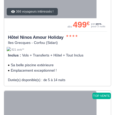
366 voyageurs intéressés !
499
€
par
pers.
pour 5 nuits
dès
Hôtel Ninos Amour Holiday
Iles Grecques - Corfou (Sidari)
821 avis**
Inclus :
Vols + Transferts + Hôtel + Tout Inclus
Sa belle piscine extérieure
Emplacement exceptionnel !
Durée(s) disponible(s) :
de 5 à 14 nuits
TOP VENTE