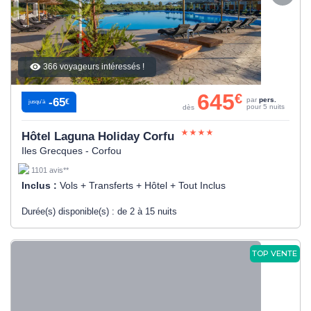
366 voyageurs intéressés !
645
€
-65
par
pers.
€
jusqu’à
pour 5 nuits
dès
Hôtel Laguna Holiday Corfu
Iles Grecques - Corfou
1101 avis**
Inclus :
Vols + Transferts + Hôtel + Tout Inclus
Durée(s) disponible(s) :
de 2 à 15 nuits
TOP VENTE