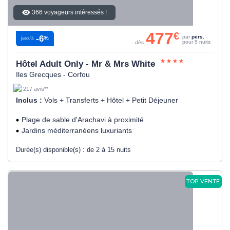
366 voyageurs intéressés !
477
€
-6
par
pers.
%
jusqu’à
pour 5 nuits
dès
Hôtel Adult Only - Mr & Mrs White
Iles Grecques - Corfou
217 avis**
Inclus :
Vols + Transferts + Hôtel + Petit Déjeuner
Plage de sable d'Arachavi à proximité
Jardins méditerranéens luxuriants
Durée(s) disponible(s) :
de 2 à 15 nuits
TOP VENTE