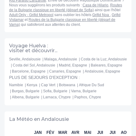
Riu Paraiso Lanzarote
. Envie de découvrir Republique Dominicaine ?
Nous vous suggérons les produits suivants :
Casa de Hilario
,
Routes
de la Bulgarie classique en liberté (départ de Sofia)
ainsi que l'hôtel
Adult Only - Grifid Metropol
sans oublier les hôtels
Grifid Noa
,
Grifid
Vistamar
et
Routes de la Bulgarie classique en liberté (départ de
Varna)
qui satisferont aux attentes du client.
Voyage Huelva :
visiter et découvrir...
Seville, Andalousie
Malaga, Andalousie
Costa de la Luz, Andalousie
Costa del Sol, Andalousie
Madrid, Espagne
Baleares, Espagne
Barcelone, Espagne
Canaries, Espagne
Andalousie, Espagne
PLUS DE SEJOURS D'EXCEPTION :
Namibie
Kenya
Cap Vert
Botswana
Afrique Du Sud
Burgas, Bulgarie
Sofia, Bulgarie
Varna, Bulgarie
Albena, Bulgarie
Larnaca, Chypre
Paphos, Chypre
La Météo en Andalousie
JAN
FÉV
MAR
AVR
MAI
JUI
JUI
AOÛ