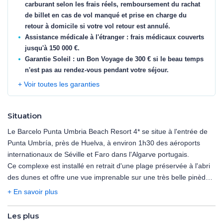
carburant selon les frais réels, remboursement du rachat
de billet en cas de vol manqué et prise en charge du
retour à domicile si votre vol retour est annulé.
Assistance médicale à l'étranger : frais médicaux couverts
jusqu'à 150 000 €.
Garantie Soleil : un Bon Voyage de 300 € si le beau temps
n'est pas au rendez-vous pendant votre séjour.
+ Voir toutes les garanties
Situation
Le Barcelo Punta Umbria Beach Resort 4* se situe à l'entrée de
Punta Umbría, près de Huelva, à environ 1h30 des aéroports
internationaux de Séville et Faro dans l'Algarve portugais.
Ce complexe est installé en retrait d'une plage préservée à l'abri
des dunes et offre une vue imprenable sur une très belle pinède.
Il jouit d'une situation particulière, entre deux enclaves naturelles
+ En savoir plus
uniques en Andalousie : le site naturel des Enebrales et la
réserve naturelle des marais de l'Odiel.
Les plus