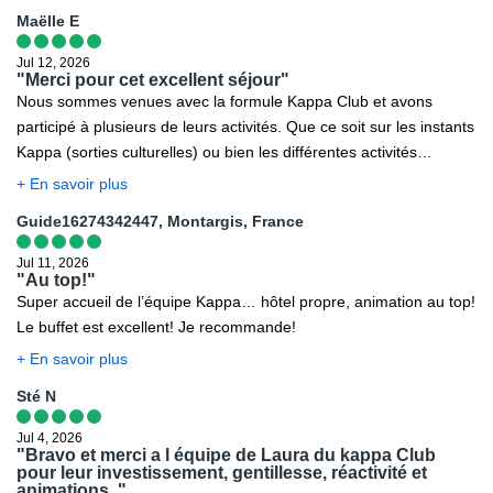
Maëlle E
Jul 12, 2026
"Merci pour cet excellent séjour"
Nous sommes venues avec la formule Kappa Club et avons
participé à plusieurs de leurs activités. Que ce soit sur les instants
Kappa (sorties culturelles) ou bien les différentes activités
proposées à l’hôtel (sports, soirées à thème…) ou même lors de
+ En savoir plus
la vie à l’hôtel, l’équipe d’animation était top ! Une grande
Guide16274342447, Montargis, France
connaissance de la culture locale, des environs et des moyens de
transports pour les excursions et toujours le sourire ! Nous avons
Jul 11, 2026
particulièrement apprécié Julie qui était toujours présente pour
"Au top!"
Super accueil de l’équipe Kappa… hôtel propre, animation au top!
rendre service et très agréable et drôle lors des activités
Le buffet est excellent! Je recommande!
+ En savoir plus
Sté N
Jul 4, 2026
"Bravo et merci a l équipe de Laura du kappa Club
pour leur investissement, gentillesse, réactivité et
animations ."