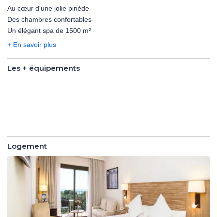
Au cœur d'une jolie pinède
Le Barcelo Punta Umbria Beach Resort 4* et son concept
Des chambres confortables
novateur offre un cadre idéal pour se ressourcer et découvrir les
Un élégant spa de 1500 m²
richesses culturelles et gastronomiques de l'Andalousie.
+ En savoir plus
Les + équipements
Les +
équipements
Logement