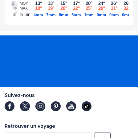
13°
13°
15°
17°
20°
24°
26°
26°
MOY
18°
19°
20°
22°
25°
29°
31°
32°
MAX
4mm
7mm
8mm
5mm
1mm
0mm
0mm
0mm
2
PLUIE
Suivez-nous
Retrouver un voyage