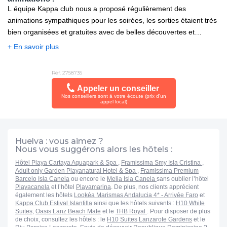
L équipe Kappa club nous a proposé régulièrement des
animations sympathiques pour les soirées, les sorties étaient très
bien organisées et gratuites avec de belles découvertes et
explications historiques de Huelva, de la plage et l apéritif
+ En savoir plus
espagnol, beaucoup de sourires et d empathie de la part de ces 5
filles dynamiques et a l écoute des contrainte d accès pmr .
Réf. 2758735
Appeler un conseiller
Nos conseillers sont à votre écoute (prix d'un
appel local)
Huelva : vous aimez ?
Nous vous suggérons alors les hôtels :
Hôtel Playa Cartaya Aquapark & Spa
,
Framissima Smy Isla Cristina
,
Adult only Garden Playanatural Hotel & Spa
,
Framissima Premium
Barcelo Isla Canela
ou encore le
Melia Isla Canela
sans oublier l’hôtel
Playacanela
et l’hôtel
Playamarina
. De plus, nos clients apprécient
également les hôtels
Lookéa Marismas Andalucia 4* - Arrivée Faro
et
Kappa Club Estival Islantilla
ainsi que les hôtels suivants :
H10 White
Suites
,
Oasis Lanz Beach Mate
et le
THB Royal
. Pour disposer de plus
de choix, consultez les hôtels : le
H10 Suites Lanzarote Gardens
et le