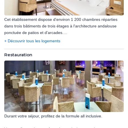
Cet établissement dispose d'environ 1 200 chambres réparties
dans trois bâtiments de trois étages à l'architecture andalouse
ponctuée de patios et d'arcades.
+ Découvrir tous les logements
Vous aurez le choix d'être logés en :
Restauration
- Chambre standard :
Les chambres sont grandes, confortables et disposent de
fenêtres donnant sur l'espace extérieur. Elles mesurent entre 30
m² et 35 m² et sont entièrement équipées pour vous garantir un
séjour merveilleux. Elles disposent d'une salle de bains moderne
et entièrement équipée.
Occupation maximale jusqu'à 3 personnes
- Chambres supérieures vue piscine ou vue sur le parc :
Durant votre séjour, profitez de la formule all inclusive.
Les chambres sont spacieuses (30 à 35 m²) aménagées avec un
mobilier moderne et disposent d'un balcon ou d'une terrasse.