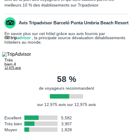
meilleurs 10 % des établissements sur Tripadvisor.
Les photos utilisées pour présenter les hôtels et la destination le
sont à titre indicatif et non-contractuel. Concernant votre
logement, l'hôtel offre différentes configurations et décorations.
Avis Tripadvisor Barceló Punta Umbria Beach Resort
La chambre allouée lors de votre arrivée pourra être ainsi
différente de celle figurant en photo sur le présent descriptif.
En savoir plus sur cet hôtel grâce aux avis fournis par
, la principale source dévaluation détablissements
hôteliers au monde.
Très
bien,4
12,975 avis
58 %
de voyageurs recommandent
sur 12,975 avis sur 12,975 avis
Excellent
5,582
Très bien
3,907
Moyen
1,828