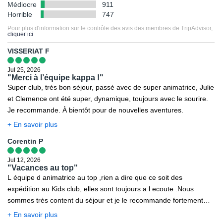
Médiocre
911
Horrible
747
Pour plus d'information sur le contrôle des avis des membres de TripAdvisor,
cliquer ici
VISSERIAT F
Jul 25, 2026
"Merci à l’équipe kappa !"
Super club, très bon séjour, passé avec de super animatrice, Julie
et Clemence ont été super, dynamique, toujours avec le sourire.
Je recommande. À bientôt pour de nouvelles aventures.
+ En savoir plus
Corentin P
Jul 12, 2026
"Vacances au top"
L équipe d animatrice au top ,rien a dire que ce soit des
expédition au Kids club, elles sont toujours a l ecoute .Nous
sommes très content du séjour et je le recommande fortement
merci pour cette semaine magnifique
+ En savoir plus