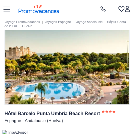
Voyage Promovacances
|
Voyages Espagne
|
Voyage Andalousie
|
Séjour Costa
de la Luz
|
Huelva
Hôtel Barcelo Punta Umbria Beach
Resort
Espagne - Andalousie (Huelva)