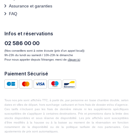
Assurance et garanties
FAQ
Infos et réservations
02 586 00 00
(Nos conseillers sont à votre écoute (prix d'un appel local))
9h-23h du lundi au samedi / 10h-23h le dimanche
Pour nous appeler depuis l'étranger, merci de
cliquer ici
Paiement Sécurisé
Tous nos prix sont affichés TTC, à partir de, par personne en base chambre double, selon
dates et villes de départ, hors surcharge carburant et hors frais de dossier et/ou d'agence.
Ces tarifs n’incluent pas les frais de dernière minute ni les suppléments spécifiques
susceptibles de s’appliquer à certaines destinations. Prix et promotions dans la limite des
stocks disponibles et sous réserve de disponibilité. Les prix affichés sont susceptibles
d’être modifiés à la hausse ou à la baisse au moment de la réservation en fonction
notamment de la disponibilité ou de la politique tarifaire de nos partenaires. Ces
ajustements de prix sont automatiques.