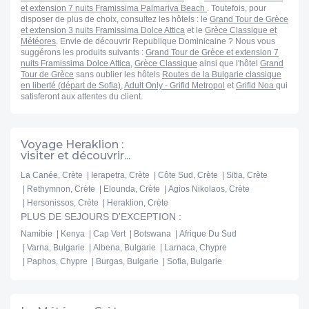
et extension 7 nuits Framissima Palmariva Beach
. Toutefois, pour
disposer de plus de choix, consultez les hôtels : le
Grand Tour de Grèce
et extension 3 nuits Framissima Dolce Attica
et le
Grèce Classique et
Météores
. Envie de découvrir Republique Dominicaine ? Nous vous
suggérons les produits suivants :
Grand Tour de Grèce et extension 7
nuits Framissima Dolce Attica
,
Grèce Classique
ainsi que l'hôtel
Grand
Tour de Grèce
sans oublier les hôtels
Routes de la Bulgarie classique
en liberté (départ de Sofia)
,
Adult Only - Grifid Metropol
et
Grifid Noa
qui
satisferont aux attentes du client.
Voyage Heraklion :
visiter et découvrir...
La Canée, Crète
Ierapetra, Crète
Côte Sud, Crète
Sitia, Crète
Rethymnon, Crète
Elounda, Crète
Agios Nikolaos, Crète
Hersonissos, Crète
Heraklion, Crète
PLUS DE SEJOURS D'EXCEPTION :
Namibie
Kenya
Cap Vert
Botswana
Afrique Du Sud
Varna, Bulgarie
Albena, Bulgarie
Larnaca, Chypre
Paphos, Chypre
Burgas, Bulgarie
Sofia, Bulgarie