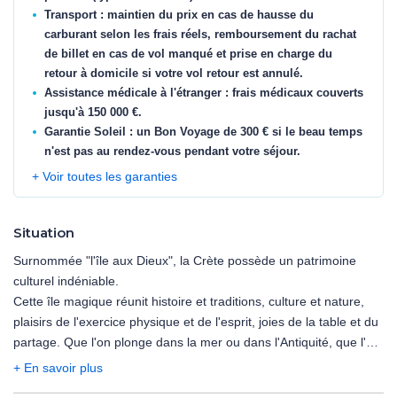
Transport : maintien du prix en cas de hausse du
carburant selon les frais réels, remboursement du rachat
de billet en cas de vol manqué et prise en charge du
retour à domicile si votre vol retour est annulé.
Assistance médicale à l'étranger : frais médicaux couverts
jusqu'à 150 000 €.
Garantie Soleil : un Bon Voyage de 300 € si le beau temps
n'est pas au rendez-vous pendant votre séjour.
+ Voir toutes les garanties
Situation
Surnommée "l'île aux Dieux", la Crète possède un patrimoine
culturel indéniable.
Cette île magique réunit histoire et traditions, culture et nature,
plaisirs de l'exercice physique et de l'esprit, joies de la table et du
partage. Que l'on plonge dans la mer ou dans l'Antiquité, que l'on
court les chemins escarpés ou les terrasses festives, la Crète
+ En savoir plus
offre toutes ses richesses avec générosité.