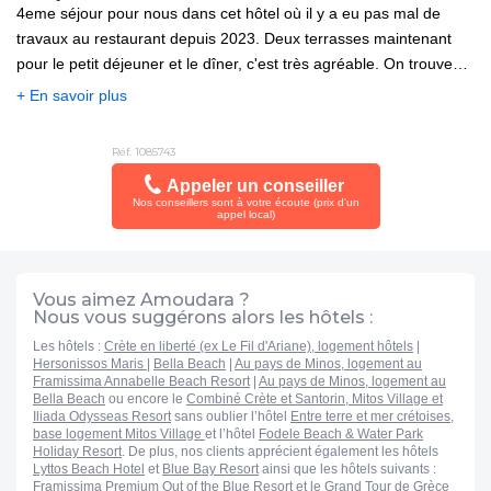
4eme séjour pour nous dans cet hôtel où il y a eu pas mal de
de toilette s. Enfin, rien à redire, juste dommage que personne ne
travaux au restaurant depuis 2023. Deux terrasses maintenant
parle français. L'anglais ne me pose pas de problème mais ce
pour le petit déjeuner et le dîner, c'est très agréable. On trouve
n'est pas le cas de tout le monde. Ah oui j'oubliais, l'hôtel offre
toujours une table, les serveuses et serveurs sont très attentifs et
des activités, cours de cuisine, musiciens et danseurs grecs et
+ En savoir plus
efficaces. Nous avons dîné aux restaurants à la carte. Tous les
différentes activités sportives. Je suis prête à revenir l'année
deux sont excellents, une préférence pour celui à côté de la
prochaine.
Réf. 1085743
réception, la décoration est superbe. Quant à notre chambre, elle
Appeler un conseiller
était une fois de plus magnifique, nous avons été surclassés et
Nos conseillers sont à votre écoute (prix d'un
nous tenons à vous en remercier une fois de plus. Ce sera un
appel local)
grand plaisir de revenir. Le jardin est toujours aussi bien
entretenu, d une grande diversité dans les espèces. Par contre,
une petit bémol pour la plage que nous avons trouvée sale, des
Vous aimez Amoudara ?
mégots tous les jours. Quant aux massages , et bien je pense ne
Nous vous suggérons alors les hôtels :
pas être tombée sur le bon garçon, ils n étaient pas terrible et
Les hôtels :
Crète en liberté (ex Le Fil d'Ariane), logement hôtels
|
Hersonissos Maris
|
Bella Beach
|
Au pays de Minos, logement au
pour le prix c'est un peu rageant. Merci encore à tout le personnel
Framissima Annabelle Beach Resort
|
Au pays de Minos, logement au
très serviable, efficace et grandement sympathique.
Bella Beach
ou encore le
Combiné Crète et Santorin, Mitos Village et
Iliada Odysseas Resort
sans oublier l’hôtel
Entre terre et mer crétoises,
base logement Mitos Village
et l’hôtel
Fodele Beach & Water Park
Holiday Resort
. De plus, nos clients apprécient également les hôtels
Lyttos Beach Hotel
et
Blue Bay Resort
ainsi que les hôtels suivants :
Framissima Premium Out of the Blue Resort
et le
Grand Tour de Grèce