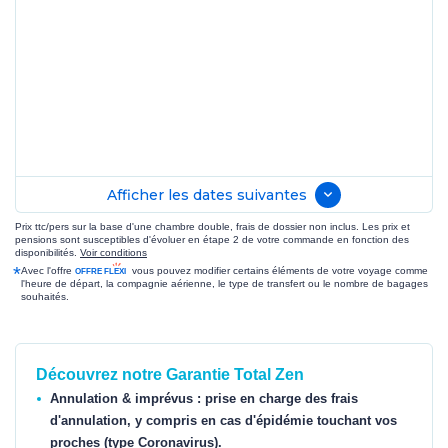
Afficher les dates suivantes
Prix ttc/pers sur la base d'une chambre double, frais de dossier non inclus. Les prix et
pensions sont susceptibles d'évoluer en étape 2 de votre commande en fonction des
disponibilités.
Voir conditions
*
Avec l'offre
vous pouvez modifier certains éléments de votre voyage comme
l'heure de départ, la compagnie aérienne, le type de transfert ou le nombre de bagages
souhaités.
Découvrez notre Garantie Total Zen
Annulation & imprévus : prise en charge des frais
d'annulation, y compris en cas d'épidémie touchant vos
proches (type Coronavirus).