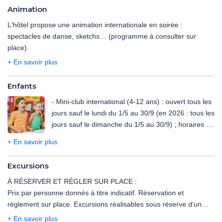
boissons servies au bar sont en supplément.
salades, dîner à thème) soient fermés périodiquement.
- Terrain de tennis (surface synthétique, éclairage payant).
Animation
Les horaires des restaurants et bars sont susceptibles de
Les horaires des restaurants et bars sont susceptibles de
- Mini-golf.
modification par l'hôtelier.
L'hôtel propose une animation internationale en soirée :
modification par l'hôtelier.
- Beach-volley (selon météo).
Tenue correcte exigée pour le dîner.
spectacles de danse, sketchs… (programme à consulter sur
- Fléchettes.
Déjeuner panier repas sur demande uniquement (la veille avant
place).
- Pétanque.
20h auprès du restaurant principal).
- Tir à l'arc.
+ En savoir plus
- Baby-foot (disponible jusqu'au 7/11/25).
- Ping-pong.
Enfants
- Jeux de société.
- Mini-club international (4-12 ans) : ouvert tous les
- Amphithéâtre.
jours sauf le lundi du 1/5 au 30/9 (en 2026 : tous les
- Salle de sport (disponible jusqu'au 7/11/25).
jours sauf le dimanche du 1/5 au 30/9) ; horaires à
En option payante
consulter sur place.
+ En savoir plus
- Spa : massages, soins du corps et du visage. Ouvert de 10h à
- Bassin adapté.
18h.
- Aire de jeux en plein air.
Excursions
- Chaise et lit bébé sur demande.
À proximité : planche à voile, ski nautique (selon météo).
À RÉSERVER ET RÉGLER SUR PLACE :
- Baby-sitting sur demande (environ 15€/ heure,
Prix par personne donnés à titre indicatif. Réservation et
prix à titre indicatif, réservation et paiement sur
règlement sur place. Excursions réalisables sous réserve d'un
place).
minimum de participants.
+ En savoir plus