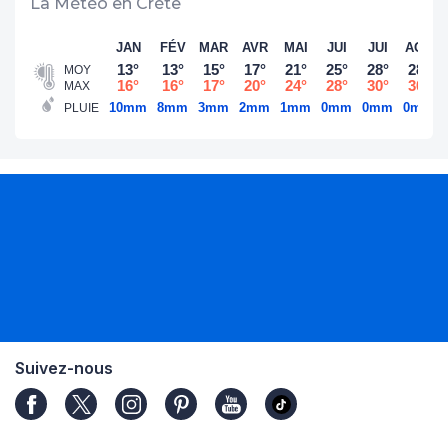
La Météo en Crète
JAN
FÉV
MAR
AVR
MAI
JUI
JUI
AOÛ
13°
13°
15°
17°
21°
25°
28°
28°
MOY
16°
16°
17°
20°
24°
28°
30°
30°
MAX
10mm
8mm
3mm
2mm
1mm
0mm
0mm
0mm
PLUIE
Suivez-nous