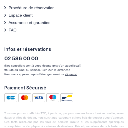
Procédure de réservation
Espace client
Assurance et garanties
FAQ
Infos et réservations
02 586 00 00
(Nos conseillers sont à votre écoute (prix d'un appel local))
9h-23h du lundi au samedi / 10h-23h le dimanche
Pour nous appeler depuis l'étranger, merci de
cliquer ici
Paiement Sécurisé
Tous nos prix sont affichés TTC, à partir de, par personne en base chambre double, selon
dates et villes de départ, hors surcharge carburant et hors frais de dossier et/ou d'agence.
Ces tarifs n’incluent pas les frais de dernière minute ni les suppléments spécifiques
susceptibles de s’appliquer à certaines destinations. Prix et promotions dans la limite des