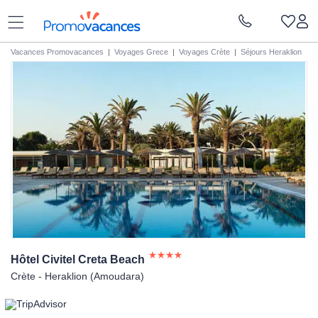
Vacances Promovacances
|
Voyages Grece
|
Voyages Crète
|
Séjours Heraklion
Hôtel Civitel Creta
Beach
Crète - Heraklion (Amoudara)