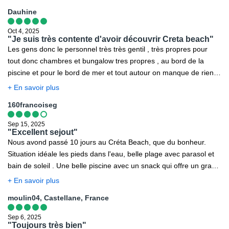
Excursion opérable les mercredis du 20/4 au 20/9/2026 et
hotel avec sa belle plage, ses bungalows propres situé au cœur d
Dauhine
soumise aux conditions météorologiques.
une palmeraie et son calme. une très belle terrasse extérieure
Équipement conseillé : bonnes chaussures fermées à l'avant,
avec une vue a couper le souffle sur la mer et en soirée sur un
Oct 4, 2025
chapeau ou casquette, lunettes de soleil, petit sac à dos avec
magnifique couché de soleil. un détail important, le manager
"Je suis très contente d'avoir découvrir Creta beach"
crème solaire, pull pour les premières heures de la matinée,
Les gens donc le personnel très très gentil , très propres pour
George Pekaris et Elpida sont dans l enceinte de l hotel du matin
maillot de bain et bouteille d'eau.
tout donc chambres et bungalow tres propres , au bord de la
au soir et veillent au bien être des touristes. un grand merci a
piscine et pour le bord de mer et tout autour on manque de rien .
tous les deux. a bientôt,nous reviendrons Yassou Efharisto Marie
C'est des sacré bosseurs pour entretenir et garder la propreté .
€ Marc d alsace
+ En savoir plus
Les restaurant tout autour très bien on mange bien.
160francoiseg
Sep 15, 2025
"Excellent sejout"
Nous avond passé 10 jours au Créta Beach, que du bonheur.
Situation idéale les pieds dans l'eau, belle plage avec parasol et
bain de soleil . Une belle piscine avec un snack qui offre un grand
choix de nourriture excellente. Propreté irréprochable des
+ En savoir plus
bungalows et ded allées et jardins avec une luxuriante végétation.
moulin04, Castellane, France
Quant au personnel tous très aimables et souriants. 2 restaurants
offerts pendant le séjour, nous nous sommes régalés. Chambre
Sep 6, 2025
agréable avec une bonne literie. Salle de bains avec accessoires
"Toujours très bien"