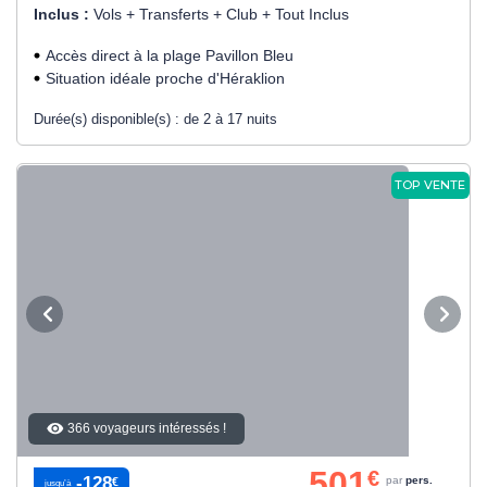
Inclus :
Vols + Transferts + Club + Tout Inclus
Accès direct à la plage Pavillon Bleu
Situation idéale proche d'Héraklion
Durée(s) disponible(s) :
de 2 à 17 nuits
TOP VENTE
366 voyageurs intéressés !
501
€
-128
par
pers.
€
jusqu’à