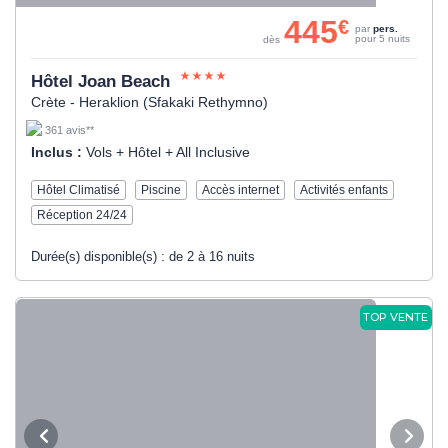
445
€
par
pers.
pour 5 nuits
dès
Hôtel Joan Beach
Crète - Heraklion (Sfakaki Rethymno)
361 avis**
Inclus :
Vols + Hôtel + All Inclusive
Hôtel Climatisé
Piscine
Accès internet
Activités enfants
Réception 24/24
Durée(s) disponible(s) :
de 2 à 16 nuits
TOP VENTE