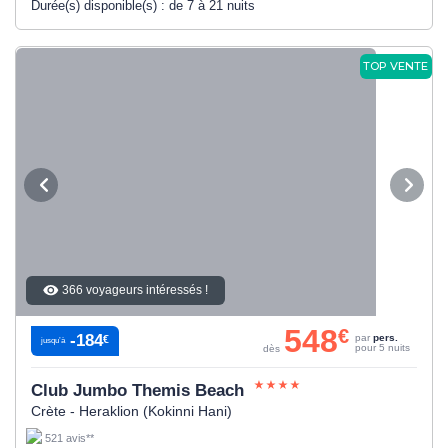
Durée(s) disponible(s) :
de 7 à 21 nuits
TOP VENTE
366 voyageurs intéressés !
548
€
-184
par
pers.
€
jusqu’à
pour 5 nuits
dès
Club Jumbo Themis Beach
Crète - Heraklion (Kokinni Hani)
521 avis**