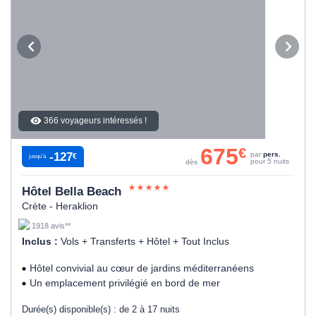
366 voyageurs intéressés !
675
€
-127
par
pers.
€
jusqu’à
pour 5 nuits
dès
Hôtel Bella Beach
Crète - Heraklion
1918 avis**
Inclus :
Vols + Transferts + Hôtel + Tout Inclus
Hôtel convivial au cœur de jardins méditerranéens
Un emplacement privilégié en bord de mer
Durée(s) disponible(s) :
de 2 à 17 nuits