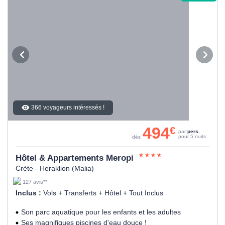
366 voyageurs intéressés !
494
€
par
pers.
pour 5 nuits
dès
Hôtel & Appartements Meropi
Crète - Heraklion (Malia)
127 avis**
Inclus :
Vols + Transferts + Hôtel + Tout Inclus
Son parc aquatique pour les enfants et les adultes
Ses magnifiques piscines d'eau douce !