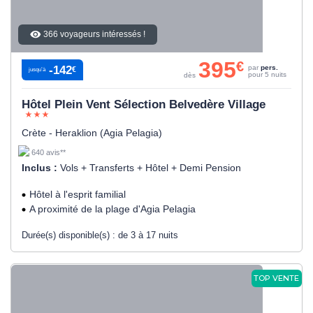
366 voyageurs intéressés !
395
€
-142
par
pers.
€
jusqu’à
pour 5 nuits
dès
Hôtel Plein Vent Sélection Belvedère Village
Crète - Heraklion (Agia Pelagia)
640 avis**
Inclus :
Vols + Transferts + Hôtel + Demi Pension
Hôtel à l'esprit familial
A proximité de la plage d'Agia Pelagia
Durée(s) disponible(s) :
de 3 à 17 nuits
TOP VENTE