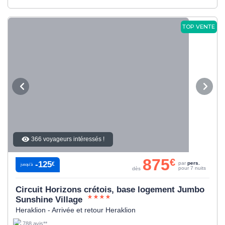
TOP VENTE
366 voyageurs intéressés !
875
€
-125
par
pers.
€
jusqu’à
pour 7 nuits
dès
Circuit Horizons crétois, base logement Jumbo
Sunshine Village
Heraklion - Arrivée et retour Heraklion
788 avis**