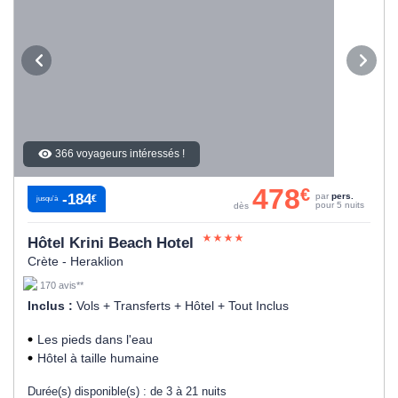
366 voyageurs intéressés !
478
€
-184
par
pers.
€
jusqu’à
pour 5 nuits
dès
Hôtel Krini Beach Hotel
Crète - Heraklion
170 avis**
Inclus :
Vols + Transferts + Hôtel + Tout Inclus
Les pieds dans l'eau
Hôtel à taille humaine
Durée(s) disponible(s) :
de 3 à 21 nuits