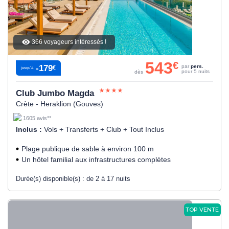
366 voyageurs intéressés !
543
€
-179
par
pers.
€
jusqu’à
pour 5 nuits
dès
Club Jumbo Magda
Crète - Heraklion (Gouves)
1605 avis**
Inclus :
Vols + Transferts + Club + Tout Inclus
Plage publique de sable à environ 100 m
Un hôtel familial aux infrastructures complètes
Durée(s) disponible(s) :
de 2 à 17 nuits
TOP VENTE