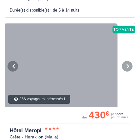
Durée(s) disponible(s) :
de 5 à 14 nuits
TOP VENTE
366 voyageurs intéressés !
430
€
par
pers.
pour 5 nuits
dès
Hôtel Meropi
Crète - Heraklion (Malia)