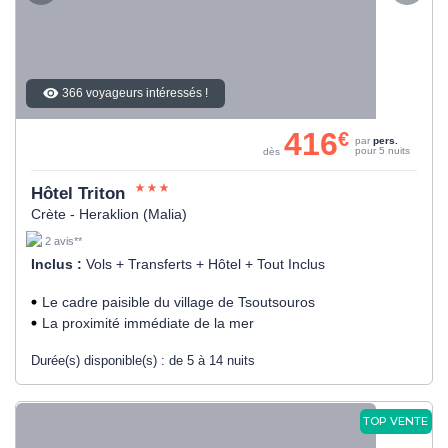
366 voyageurs intéressés !
416
€
par
pers.
pour 5 nuits
dès
Hôtel Triton
Crète - Heraklion (Malia)
2 avis**
Inclus :
Vols + Transferts + Hôtel + Tout Inclus
Le cadre paisible du village de Tsoutsouros
La proximité immédiate de la mer
Durée(s) disponible(s) :
de 5 à 14 nuits
TOP VENTE