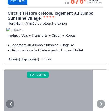
876
-97
par
pers.
€
jusqu’à
pour 7 nuits
dès
Circuit Trésors crétois, logement au Jumbo
Sunshine Village
Heraklion - Arrivée et retour Heraklion
788 avis**
Inclus :
Vols + Transferts + Circuit + Repas
Logement au Jumbo Sunshine Village 4*
Découverte de la Crète à partir d'un seul hôtel
Durée(s) disponible(s) :
7 nuits
TOP VENTE