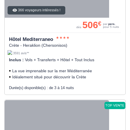
366 voyageurs intéressés !
506
€
par
pers.
pour 5 nuits
dès
Hôtel Mediterraneo
Crète - Heraklion (Chersonisos)
3591 avis**
Inclus :
Vols + Transferts + Hôtel + Tout Inclus
La vue imprenable sur la mer Méditerranée
Idéalement situé pour découvrir la Crète
Durée(s) disponible(s) :
de 3 à 14 nuits
TOP VENTE