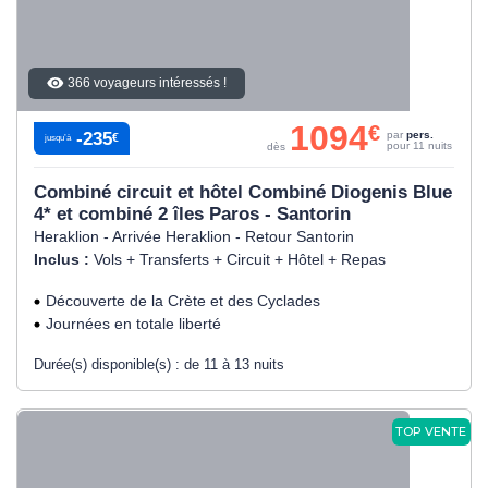
366 voyageurs intéressés !
1094
€
-235
par
pers.
€
jusqu’à
pour 11 nuits
dès
Combiné circuit et hôtel Combiné Diogenis Blue
4* et combiné 2 îles Paros - Santorin
Heraklion - Arrivée Heraklion - Retour Santorin
Inclus :
Vols + Transferts + Circuit + Hôtel + Repas
Découverte de la Crète et des Cyclades
Journées en totale liberté
Durée(s) disponible(s) :
de 11 à 13 nuits
TOP VENTE