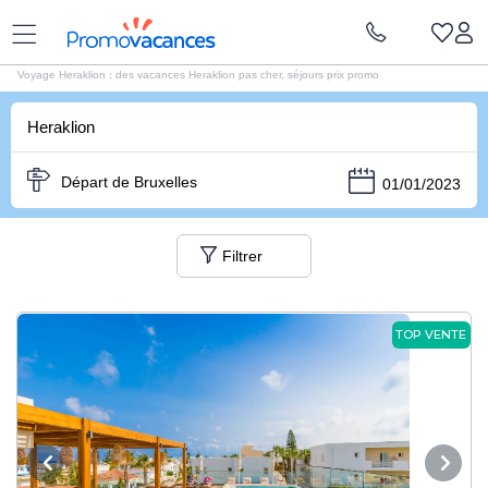
Voyages Promovacances
|
Voyage Grece
|
Voyages Crète
|
Voyages Heraklion
Voyage Heraklion : des vacances Heraklion pas cher, séjours prix promo
Heraklion
Départ de Bruxelles
01/01/2023
Filtrer
TOP VENTE