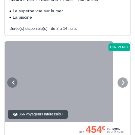
La superbe vue sur la mer
La piscine
Durée(s) disponible(s) :
de 2 à 14 nuits
TOP VENTE
366 voyageurs intéressés !
454
€
par
pers.
pour 5 nuits
dès