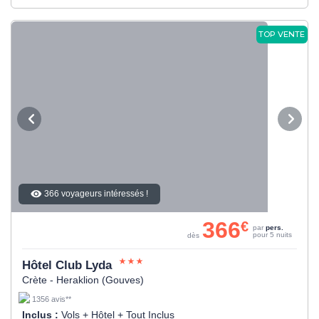
TOP VENTE
366 voyageurs intéressés !
366
€
par
pers.
pour 5 nuits
dès
Hôtel Club Lyda
Crète - Heraklion (Gouves)
1356 avis**
Inclus :
Vols + Hôtel + Tout Inclus