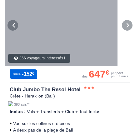
366 voyageurs intéressés !
647
€
-152
par
pers.
€
jusqu’à
pour 7 nuits
dès
Club Jumbo The Resol Hotel
Crète - Heraklion (Bali)
393 avis**
Inclus :
Vols + Transferts + Club + Tout Inclus
Vue sur les collines crétoises
A deux pas de la plage de Bali