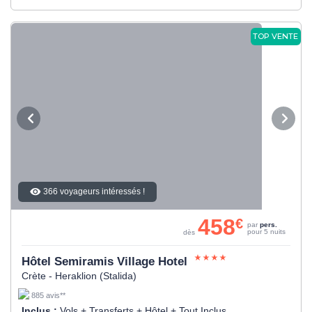
TOP VENTE
366 voyageurs intéressés !
458
€
par
pers.
pour 5 nuits
dès
Hôtel Semiramis Village Hotel
Crète - Heraklion (Stalida)
885 avis**
Inclus :
Vols + Transferts + Hôtel + Tout Inclus