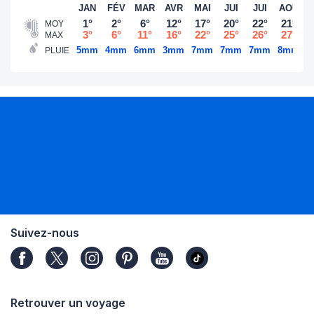
JAN
FÉV
MAR
AVR
MAI
JUI
JUI
AOÛ
S
1°
2°
6°
12°
17°
20°
22°
21°
MOY
3°
6°
11°
16°
22°
25°
26°
27°
MAX
5mm
4mm
6mm
3mm
7mm
7mm
7mm
8mm
5
PLUIE
Suivez-nous
Retrouver un voyage