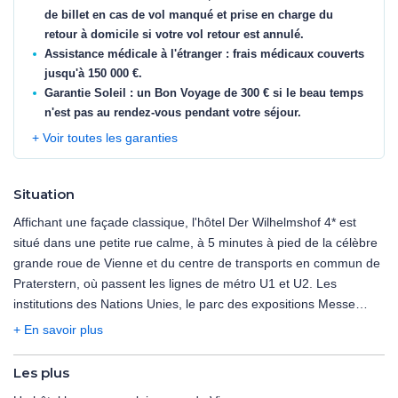
de billet en cas de vol manqué et prise en charge du
retour à domicile si votre vol retour est annulé.
Assistance médicale à l'étranger : frais médicaux couverts
jusqu'à 150 000 €.
Garantie Soleil : un Bon Voyage de 300 € si le beau temps
n'est pas au rendez-vous pendant votre séjour.
+ Voir toutes les garanties
Situation
Affichant une façade classique, l'hôtel Der Wilhelmshof 4* est
situé dans une petite rue calme, à 5 minutes à pied de la célèbre
grande roue de Vienne et du centre de transports en commun de
Praterstern, où passent les lignes de métro U1 et U2. Les
institutions des Nations Unies, le parc des expositions Messe
Wien et la cathédrale Saint-Étienne sont accessibles en 7 minutes
+ En savoir plus
en métro.
Les plus
L'établissement Der Wilhelmshof 4* vous accueille dans un style