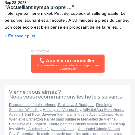
Sep 23, 2023
"Accueillant sympa propre …"
Hôtel sympa literie nickel. Petit dej copieux et salle agréable. Le
personnel souriant et à l écoute . A 30 minutes à pieds du centre.
Son côté écolo est bien pensé en proposant de ne faire les
chambres qu un jour sur deux par exemple et de récompenser ce
+ En savoir plus
geste par un avoir de 5 euros déductible d une boisson au bar ! C
est une bonne idée lorsqu on reste comme nous une semaine .
Réf. 2742291
Appeler un conseiller
Nos conseillers sont à votre écoute (prix d'un
appel local)
Vienne : vous aimez ?
Nous vous recommandons les hôtels suivants :
Escapade Impériale : Vienne, Bratislava & Budapest
,
Fleming’s
Selection Wien-City
,
Holiday Inn Vienna City
,
ArtHotel Ana Gala Vienna
,
Austria Trend Hotel Savoyen Vienna
ainsi que le
Austria Classic Hotel
Wien
et le
Erzherzog Rainer
sans oublier le
Merveilles de Vienne,
Bratislava et Budapest
. D'autre part, nos clients aiment aussi beaucoup
les hôtels
L'Autriche le Joyau des Alpes
et
Aparthotel Adagio Vienna
City
. Cependant, le choix est vaste parmi les autres propositions avec