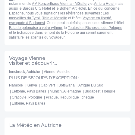
notamment le
AM Konzerthaus Vienna - MGallery
et
Ambra Hotel
mais
aussi le
Baross City Hotel
et le
Bohem Art Hotel
. En ce qui concerne
Espagne, nous vous signalons les références suivantes :
Les
merveilles du Tyrol
,
Rhin et Moselle
et l'hôtel
Voyage en liberté,
escapade à Budapest
. On ne peut toutefois passer sous silence l'Hôtel
Balade polonaise à votre rythme
, le
Toutes les Richesses de Pologne
et le
Echappée dans le nord de la Pologne
qui seront surement
satisfaire les attentes du voyageur.
Voyage Vienne :
visiter et découvrir...
Innsbruck, Autriche
Vienne, Autriche
PLUS DE SEJOURS D'EXCEPTION :
Namibie
Kenya
Cap Vert
Botswana
Afrique Du Sud
Lettonie, Pays Baltes
Munich, Allemagne
Budapest, Hongrie
Cracovie, Pologne
Prague, Republique Tcheque
Estonie, Pays Baltes
La Météo en Autriche