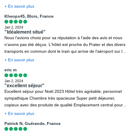
de la gare.
+ En savoir plus
Kheops45, Blois, France
Jan 2, 2024
"Idéalement situé"
Nous l'avions choisi pour sa réputation à l'aide des avis et nous
n'avons pas été déçus. L'hôtel est proche du Prater et des divers
transports en commun dont le train qui arrive de l'aéroport sur la
place Praterstern. C'est un hôtel bien tenu. La rue est calme. Le
+ En savoir plus
personnel à l'accueil est sympathique. Notre chambre était assez
eric m
grande avec une salle de bains spacieuse. Le petit déjeuner est
très copieux et permet ainsi de démarrer la journée avec le ventre
Jan 2, 2024
bien rempli. Il y a de tout, café, chocolat, confitures, gâteaux,
"excellent séjour"
Excellent séjour pour Noël 2023 Hôtel très agréable, personnel
oeufs, charcuterie, jus de fruits fruits divers, céréales, bref, il ne
sympathique Chambre très spacieuse Super petit déjeuner,
manque pas grand chose. Seul petit bémol, nous avions pris la
copieux avec des produits de qualité Emplacement central pour
formule avec et cela n'a pas été respecté car notre chambre n'a
les transports et pour les visites
pas été faite de 3 jours. Nous l'avons signalé à la réception et
+ En savoir plus
celle-ci n'a pas été faite le lendemain encore! En conclusion, c'est
Patrick N, Guérande, France
un bon choix pour visiter Vienne et de bon rapport qualité prix.