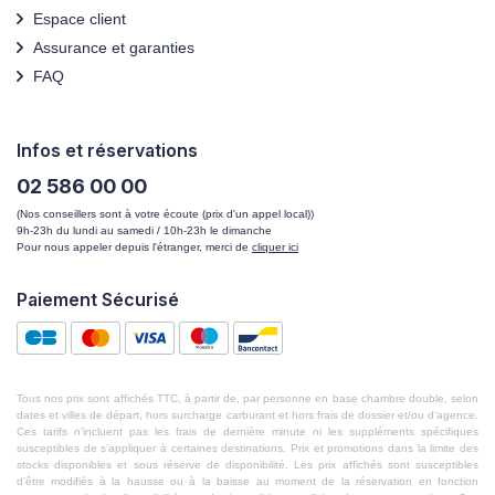
Espace client
Assurance et garanties
FAQ
Infos et réservations
02 586 00 00
(Nos conseillers sont à votre écoute (prix d'un appel local))
9h-23h du lundi au samedi / 10h-23h le dimanche
Pour nous appeler depuis l'étranger, merci de
cliquer ici
Paiement Sécurisé
Tous nos prix sont affichés TTC, à partir de, par personne en base chambre double, selon
dates et villes de départ, hors surcharge carburant et hors frais de dossier et/ou d'agence.
Ces tarifs n’incluent pas les frais de dernière minute ni les suppléments spécifiques
susceptibles de s’appliquer à certaines destinations. Prix et promotions dans la limite des
stocks disponibles et sous réserve de disponibilité. Les prix affichés sont susceptibles
d’être modifiés à la hausse ou à la baisse au moment de la réservation en fonction