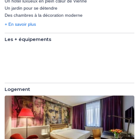
Un hôtel luxueux en plein cœur de Vienne
typiquement viennois, dont les tons chatoyants lui confèrent une
Un jardin pour se détendre
atmosphère unique. Son emplacement idéal vous permettra
Des chambres à la décoration moderne
d'atteindre les différents lieux touristiques de la capitale
autrichienne.
+ En savoir plus
Les + équipements
Les +
équipements
Logement