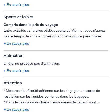
chaque matin dans une agréable salle où un petit déjeuner sera
+ En savoir plus
servi sous forme de buffet. Vous pourrez également vivre un
moment convivial au bar du Der Wilhelmshof 4* à l'ambiance
Sports et loisirs
chaleureuse en soirée ou en journée.
Compris dans le prix du voyage
Entre activités culturelles et découverte de Vienne, vous n'aurez
pas le temps de vous ennuyer durant cette douce parenthèse
viennoise. Après une longue journée de visite, profitez d'un
+ En savoir plus
moment calme dans le jardin de l'hôtel. Vous serez charmés par
cette véritable oasis en plein cœur de la ville.
Animation
L'hôtel ne propose pas d'animation.
+ En savoir plus
Attention
* Mesures de sécurité aérienne sur les bagages:
mesures de
restriction sur les liquides contenus dans les bagages
.
* Dans le cas des vols charter, les horaires de ceux-ci sont
déterminés dans les 48 heures précédant le départ. Les vols
+ En savoir plus