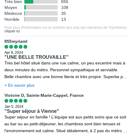
Très bien
656
Moyen
108
Médiocre
35
Horrible
13
Pour plus d'information sur le contrôle des avis des membres de TripAdvisor,
cliquer ici
855myriaml
Apr 9, 2024
"UNE BELLE TROUVAILLE"
Très bel hôtel situé dans une rue calme, un peu excentré mais à
deux minutes du métro. Personnel sympathique et serviable.
Belle chambre avec une bonne literie et très propre. Superbe petit
déjeuner. Bar ouvert jusqu’à minuit. Parfait pour votre séjour à
+ En savoir plus
Vienne.
Victoire D, Sainte-Marie-Cappel, France
Jan 5, 2024
"Super séjour à Vienne"
Super séjour en famille ! L'équipe est aux petits soins que ce soit
au bar ou au petit-déjeuner, les chambres sont bien tenues et
l'environnement est calme. Situé idéalement, à 2 pas du métro et