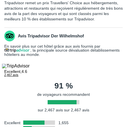
accompagnateur (âgé au moins de 16 ans révolu).
ne peuvent être considérés comme étant à l'abri du risque
Tripadvisor remet un prix Travellers' Choice aux hébergements,
attractions et restaurants qui reçoivent régulièrement de très bons
terroriste.
PRÉCISION DESCRIPTIF
avis de la part des voyageurs et qui sont classés parmi les
meilleurs 10 % des établissements sur Tripadvisor.
Les photos utilisées pour présenter les hôtels et la destination le
sont à titre indicatif et non-contractuel. Concernant votre
logement, l'hôtel offre différentes configurations et décorations.
Avis Tripadvisor Der Wilhelmshof
La chambre allouée lors de votre arrivée pourra être ainsi
différente de celle figurant en photo sur le présent descriptif.
En savoir plus sur cet hôtel grâce aux avis fournis par
, la principale source dévaluation détablissements
hôteliers au monde.
Excellent,4.6
2,467 avis
91 %
de voyageurs recommandent
sur 2,467 avis sur 2,467 avis
Excellent
1,655