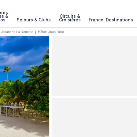
ères
es &
Circuits &
mos
Séjours & Clubs
Croisières
France
Destinations
|
Vacances La Romana
|
Hôtels Juan Dolio