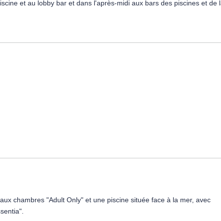
scine et au lobby bar et dans l'après-midi aux bars des piscines et de 
ueur au sein de l'hôtel au moment de votre séjour,
 moins de 18 ans,
nts sont accessibles sur place selon horaires d'ouverture en vigueur au s
ières « Milwaukee Beer House » ouvert de 13h à 23h.
ur réservation).
nce, selon la saison et l'occupation de l'hôtel.
er, à consulter directement sur place.
 aux chambres "Adult Only" et une piscine située face à la mer, avec
sentia".