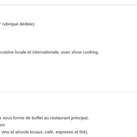
r rubrique dédiée).
a cuisine locale et internationale, avec show cooking.
quipements, 2 lits doubles. Capacité maximum : 4 adultes.
2h.
e sous forme de buffet au restaurant principal,
ion
 vins et alcools locaux, café, espresso et thé),