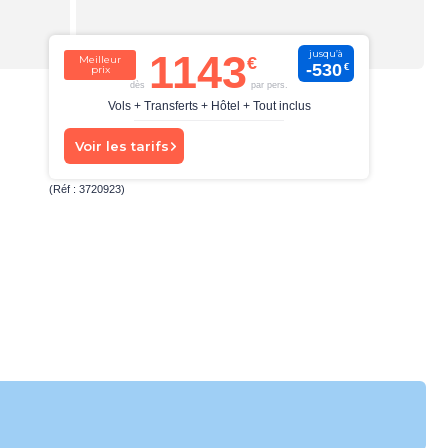
1143
jusqu’à
Meilleur
-530
€
prix
dès
par pers.
Vols + Transferts + Hôtel + Tout inclus
Voir les tarifs
(Réf : 3720923)