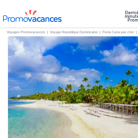
Derni
minut
Pro
Voyages Promovacances
|
Voyage Republique Dominicaine
|
Punta Cana pas cher