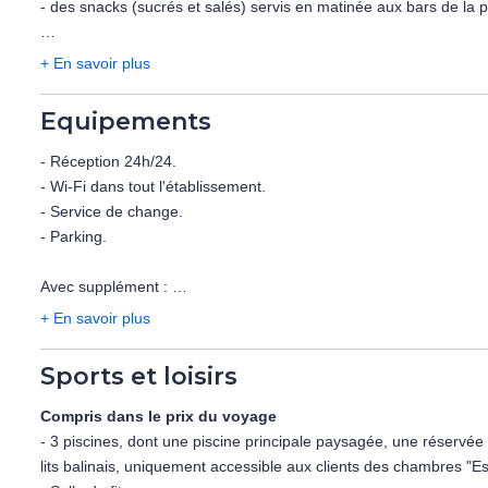
- des snacks (sucrés et salés) servis en matinée aux bars de la pi
Snack-bar 24h/24
Pool bar Bravo de 9h à 23h
A noter:
+ En savoir plus
Bar de la discothèque : 23h à 02h
- les boissons alcoolisées sont servies selon les horaires en vig
One Coffee house de 8h à 23h
- il est interdit de servir les boissons alcoolisées aux mineurs de
Equipements
- tenue correcte exigée pour les restaurants.
Avec supplément :
- les horaires et le détail de la formule tout inclus des restaura
- Réception 24h/24.
- Un bar à vins « Oak Wine » ouvert de 15h à 23h et un bar à b
- Wi-Fi dans tout l'établissement.
- Possibilité de dîner au restaurant Bigaro Grill situé à la plage (s
- Service de change.
- Parking.
A noter :
- Les restaurants de spécialités à la carte sont ouverts en alterna
Avec supplément :
- Les horaires sont soumis à modification directement par l'hôteli
- Blanchisserie/laverie.
+ En savoir plus
- Salle de réunion/réception.
- Boutique de souvenirs.
Sports et loisirs
Compris dans le prix du voyage
- 3 piscines, dont une piscine principale paysagée, une réservée
lits balinais, uniquement accessible aux clients des chambres "Es