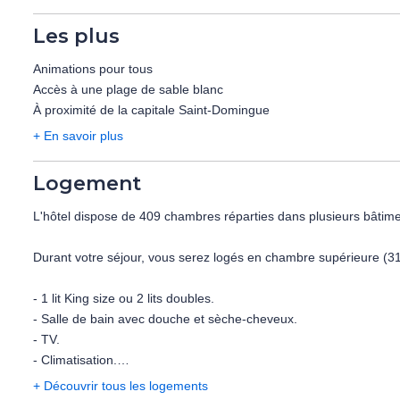
Réservez votre séjour à l'hôtel Emotions by Hodelpa Juan Dolio 4
Les plus
L'hôtel Emotions by Hodelpa Juan Dolio 4* est situé au sud-est d
offre une douceur de vivre et permet de marier plage et culture.
Animations pour tous
Accès à une plage de sable blanc
L'aéroport de Punta Cana se trouve à 133 km de l'hôtel, et celu
À proximité de la capitale Saint-Domingue
+ En savoir plus
Logement
L'hôtel dispose de 409 chambres réparties dans plusieurs bâtime
Durant votre séjour, vous serez logés en chambre supérieure (31
- 1 lit King size ou 2 lits doubles.
- Salle de bain avec douche et sèche-cheveux.
- TV.
- Climatisation.
- Wi-Fi.
+ Découvrir tous les logements