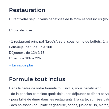
- Coffre-fort.
- Fer et planche à repasser.
Restauration
- 2 bouteilles d'eau de 0.5l à l'arrivée.
- Balcon équipé vue jardin (ensemble table et chaise).
Durant votre séjour, vous bénéficiez de la formule tout inclus (voi
Capacité maximum : 3 adultes.
L'hôtel dispose :
Avec supplément :
- 1 restaurant principal "Ergo's", servi sous forme de buffets, à l
- Chambre Famille Deluxe (40 m²) : mêmes é
Petit-déjeuner : de 6h à 10h.
Déjeuner : de 12h à 15h.
Dîner : de 18h à 22h.
+ En savoir plus
4 restaurants de spécialités à la carte (sur réservation) :
- Restaurant "Amici" : cuisine italienne, ouvert de 18h à 22h.
Formule tout inclus
- Restaurant "Bambu" : cuisine asiatique, ouvert de 18h à 22h.
- Restaurant "Orégano" : cuisine dominicaine, ouvert de 18h à 2
Dans le cadre de votre formule tout inclus, vous bénéficiez :
- Restaurant "Lolita" : cuisine mexicaine, ouvert de 18h à 22h.
- de la pension complète (petit-déjeuner, déjeuner et dîner) servi
- possibilité de dîner dans les restaurants à la carte, sur réservat
5 bars :
- des boissons (eau plate et gazeuse, sodas, jus de fruits, bières,
Pool bar principal : 9h à23h