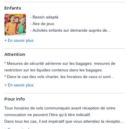
vapeur aromatique, douche sensorielle.
live.
Enfants
- Sports nautiques non motorisés : kayak et snorkeling (1
heure/jour/client).
- Bassin adapté.
À noter : les horaires et le programme sont à consulter
- Aire de jeux.
directement sur place.
- Activités enfants sur demande auprès de
l'animatrice.
+ En savoir plus
Avec supplément :
Attention
- Service de baby-sitting (sur demande et sous
* Mesures de sécurité aérienne sur les bagages:
réserve de disponibilité).
mesures de
restriction sur les liquides contenus dans les bagages
.
* Dans le cas des vols charter, les horaires de ceux-ci sont
déterminés dans les 48 heures précédant le départ. Les vols
+ En savoir plus
peuvent s'effectuer de jour comme de nuit, le premier et le
dernier jour du voyage étant consacré au transport.
Pour info
L'organisateur n'ayant pas la maîtrise du choix des horaires, il ne
Tous horaires de vols communiqués avant réception de votre
saurait être tenu pour responsable en cas de départ tardif et/ou
convocation ne peuvent l'être qu'à titre indicatif.
de retour matinal le dernier jour. En particulier, le départ pouvant
Dans tous les cas, il est impératif que vous attendiez la réception
avoir lieu tard en soirée, la date effective de départ peut être celle
de la convocation comprenant les horaires définitifs avant