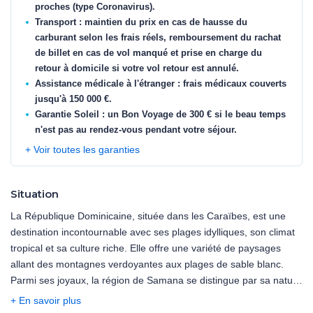
proches (type Coronavirus).
Transport : maintien du prix en cas de hausse du
carburant selon les frais réels, remboursement du rachat
de billet en cas de vol manqué et prise en charge du
retour à domicile si votre vol retour est annulé.
Assistance médicale à l'étranger : frais médicaux couverts
jusqu'à 150 000 €.
Garantie Soleil : un Bon Voyage de 300 € si le beau temps
n'est pas au rendez-vous pendant votre séjour.
+ Voir toutes les garanties
Situation
La République Dominicaine, située dans les Caraïbes, est une
destination incontournable avec ses plages idylliques, son climat
tropical et sa culture riche. Elle offre une variété de paysages
allant des montagnes verdoyantes aux plages de sable blanc.
Parmi ses joyaux, la région de Samana se distingue par sa nature
préservée, ses plages tranquilles et ses cascades
+ En savoir plus
impressionnantes comme El Limón. Connue aussi pour