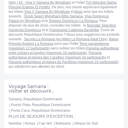
« ETA » pour le Canada). Nous vous invitons à consulter la
Only +18 - Viva V Samana By Wyndham
et l’hôtel
TUI Sélection Bahia
Principe Explore El Portillo
. De plus, nos clients apprécient également
rubrique "conseils aux voyageurs" du site Belgium Diplomatie
les hôtels
Viva V Samana By Wyndham
et
Alisei
ainsi que les hôtels
concernant les formalités d'entrée et de sortie des Etats-Unis et
suivants :
Ôclub Select Wyndham Alltra Samana
,
Viva Dominicus
du Canada.
Palace by Wyndham
et le
Dreams Dominicus La Romana
. Pour
disposer de plus de choix, consultez les hôtels : le
Iberostar Selection
Hacienda Dominicus
et le
Framissima Catalonia Bayahibe
. Envie de
A NOTER
découvrir Republique Dominicaine ? Nous vous suggérons les produits
suivants :
Secrets La Romana (ex Hilton La Romana Adult Only)
,
Bahia
- En cas d'un vol avec escale, nous vous informons que vous
Principe Explore La Romana
ainsi que l'hôtel
Terre panaméenne
devrez être conforme aux formalités sanitaires du pays où se
(maximum 12 participants)
sans oublier les hôtels
Panama authentique
entre océans et jungles (maximum 16 participants)
,
Panama
trouve votre escale ainsi que votre destination finale.
authentique et plages des Caraïbes (maximum 16 participants)
et
Les modalités pour chaque pays sont consultables sur le site
Panama authentique et plages du Pacifique (maximum 16 participants)
https://www.diplomatie.belgium.be/fr. L'actualité évoluant très
qui satisferont aux attentes du client.
régulièrement, nous vous invitons à consulter ce lien avant votre
départ.
Voyage Samana :
- Pour tout départ d'un aéroport frontalier (France, Belgique,
visiter et découvrir...
Luxembourg, Pays-Bas, Allemagne, Suisse ou Espagne...),
Samana, Republique Dominicaine
veuillez vous référer aux sites officiels des ministères des pays
Puerto Plata, Republique Dominicaine
concernés pour les conditions de départ et de retour.
Punta Cana, Republique Dominicaine
PLUS DE SEJOURS D'EXCEPTION :
Namibie
Kenya
Cap Vert
Botswana
Afrique Du Sud