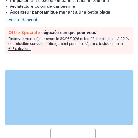
Emplacement d'exception dans la baie de Samaná
Architecture coloniale caribéenne
Ascenseur panoramique menant à une petite plage
+ Voir le descriptif
Offre Spéciale
négociée rien que pour vous !
Réservez votre séjour avant le 30/06/2026 et bénéficiez de jusqu'à 20 %
de réduction sur votre hébergement pour tout séjour effectué entre le
01/06/2026 et le 31/10/2026.
+ Profitez-en !
Réservez votre séjour du 17/26 au 31/8/26 et bénéficiez de jusqu'à 20 %
de réduction sur votre hébergement pour tout séjour effectué entre le
01/09/2026 et le 31/10/2026.
Remises déjà incluses dans les tarifs en ligne, valables dans la limite
des stocks disponibles et non cumulables avec toute autre offre ou
avantages. Offres applicables sur les prestations hôtelières uniquement.