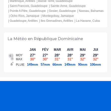
Martinique, Antilles
Basse Terre, Guadeloupe
Saint-Francois, Guadeloupe
Sainte-Anne, Guadeloupe
Pointe A Pitre, Guadeloupe
Gosier, Guadeloupe
Nassau, Bahamas
Ocho Rios, Jamaique
Montegobay, Jamaique
Guadeloupe, Antilles
Iles Grenadines, Antilles
La Havane, Cuba
La Météo en République Dominicaine
JAN
FÉV
MAR
AVR
MAI
JUI
JU
27°
27°
28°
28°
29°
29°
30
MOY
30°
30°
31°
31°
32°
32°
33
MAX
149mm
57mm
66mm
149mm
90mm
106mm
181
PLUIE