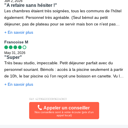
Jun 2, 2026
"A refaire sans hésiter !"
Les chambres étaient très soignées, tous les communs de l'hôtel
également. Personnel très agréable. (Seul bémol au petit
déjeuner, pas de plateau pour se servir mais bon ce n'est pas
grand chose).
+ En savoir plus
Francoise M
May 31, 2026
"Super"
Très beau studio, impeccable. Petit déjeuner parfait avec du
personnel souriant. Bémols : accès à la piscine seulement à partir
de 10h, le bar piscine où l’on reçoit une boisson en canette. Vu le
prix on pourrait espérer un verre, des glaçons et une tranche de
+ En savoir plus
citron, et un sourire. Dysfonctionnement administratif : même en
ayant payé à l’avance une semaine de petits déjeuners, notre
Réf. 4239660000896040801
nom non repris sur la liste tous les matins… pas agréable. Sinon
Appeler un conseiller
bien situé, avec possibilité train et bus. On reviendra.
Nos conseillers sont à votre écoute (prix d'un
appel local)