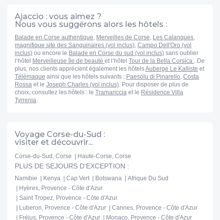
Ajaccio : vous aimez ?
Nous vous suggérons alors les hôtels :
Balade en Corse authentique
,
Merveilles de Corse
,
Les Calanques,
magnifique site des Sanguinaires (vol inclus)
,
Campo Dell'Oro (vol
inclus)
ou encore le
Balade en Corse du sud (vol inclus)
sans oublier
l’hôtel
Merveilleuse île de beauté
et l’hôtel
Tour de la Bella Corsica
. De
plus, nos clients apprécient également les hôtels
Auberge Le Kalliste
et
Télémaque
ainsi que les hôtels suivants :
Paesolu di Pinarello
,
Costa
Rossa
et le
Joseph Charles (vol inclus)
. Pour disposer de plus de
choix, consultez les hôtels : le
Tramariccia
et le
Résidence Villa
Tyrrenia
.
Voyage Corse-du-Sud :
visiter et découvrir...
Corse-du-Sud, Corse
Haute-Corse, Corse
PLUS DE SEJOURS D'EXCEPTION :
Namibie
Kenya
Cap Vert
Botswana
Afrique Du Sud
Hyères, Provence - Côte d'Azur
Saint Tropez, Provence - Côte d'Azur
Luberon, Provence - Côte d'Azur
Cannes, Provence - Côte d'Azur
Fréjus, Provence - Côte d'Azur
Monaco, Provence - Côte d'Azur