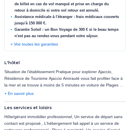
de billet en cas de vol manqué et prise en charge du
retour à domicile si votre vol retour est annulé.
Assistance médicale à l'étranger : frais médicaux couverts
jusqu'à 150 000 €.
Garantie Soleil : un Bon Voyage de 300 € si le beau temps
n'est pas au rendez-vous pendant votre séjour.
+ Voir toutes les garanties
L'hôtel
Situation de l'établissement Pratique pour explorer Ajaccio,
Résidence de Tourisme Ajaccio Amirauté vous fait profiter face à
la mer et se trouve à moins de 5 minutes en voiture de Plages du
Sud de la Corse et Port de plaisance Charles Ornano. Cette
+ En savoir plus
résidence au bord de la plage se trouve à 2,8 km de Musée
Fesch et à 2,9 km de Chapelle Impériale. Les distances sont
Les services et loisirs
affichées au dixième de kilomètre près Plages du Sud de la Corse
Hôte/gérant immobilier professionnel, Un service de départ sans
- 0,5 km Port de plaisance Charles Ornano - 1,8 km Musée Fesch
contact est proposé., L’hébergement fait appel à un service de
- 2,9 km Chapelle Impériale - 2,9 km Salon Napoléonien - 3,2 km