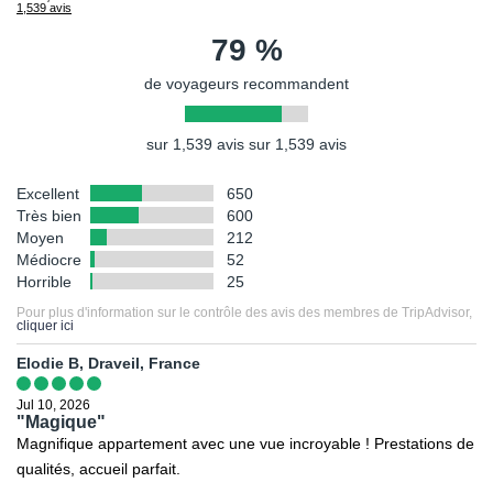
la chambre, Grand réfrigérateur/congélateur, Lave-vaisselle,
1,539 avis
restrictions, obligations ou tout simplement des informations
Cuisine, Batterie de cuisine, vaisselle, ustensiles, Coin salon
79 %
relatives à votre destination.
séparé, Télévision à écran plat, Micro-ondes, Lits bébé gratuits,
Four, Salle de bain privée, Lits pliants/supplémentaires (en
de voyageurs recommandent
Ministère de la Santé
,
Institut de veille sanitaire
,
Méteo France
supplément)
Voyage
,
Ministère des Affaires Etrangères
,
Documents légaux
sur 1,539 avis sur 1,539 avis
pour la sortie du territoire
.
Excellent
650
Toutefois il est rappelé qu'aucune région du monde ni aucun pays
Très bien
600
ne peuvent être considérés comme étant à l'abri du risque
Moyen
212
terroriste.
Médiocre
52
Horrible
25
Pour plus d'information sur le contrôle des avis des membres de TripAdvisor,
cliquer ici
Elodie B, Draveil, France
Jul 10, 2026
"Magique"
Magnifique appartement avec une vue incroyable ! Prestations de
qualités, accueil parfait.