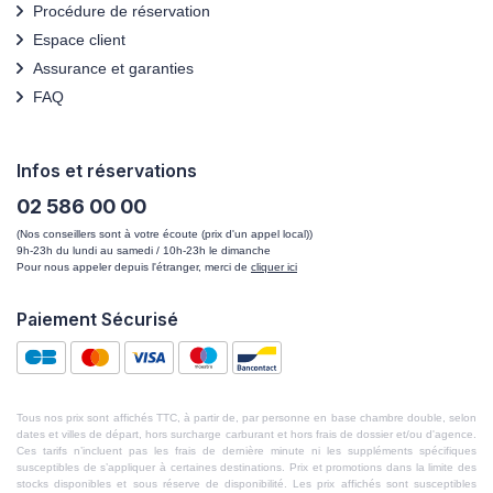
Procédure de réservation
Espace client
Assurance et garanties
FAQ
Infos et réservations
02 586 00 00
(Nos conseillers sont à votre écoute (prix d'un appel local))
9h-23h du lundi au samedi / 10h-23h le dimanche
Pour nous appeler depuis l'étranger, merci de
cliquer ici
Paiement Sécurisé
Tous nos prix sont affichés TTC, à partir de, par personne en base chambre double, selon
dates et villes de départ, hors surcharge carburant et hors frais de dossier et/ou d'agence.
Ces tarifs n’incluent pas les frais de dernière minute ni les suppléments spécifiques
susceptibles de s’appliquer à certaines destinations. Prix et promotions dans la limite des
stocks disponibles et sous réserve de disponibilité. Les prix affichés sont susceptibles