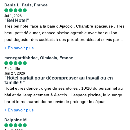
Denis L, Paris, France
Jul 1, 2026
"Bel Hotel"
Très bel hôtel face à la baie d'Ajaccio . Chambre spacieuse , Très
beau petit déjeuner, espace piscine agréable avec bar ou l'on
peut déguster des cocktails à des prix abordables et servis par
une serveuse très pro
+ En savoir plus
menegattifabrice, Olmiccia, France
En famille
Jun 27, 2026
"Hôtel parfait pour décompresser au travail ou en
famille !!"
Hôtel et résidence , digne de ses étoiles . 10/10 du personnel au
bâti et de l’emplacement à Ajaccio . L’espace piscine, le louange
bar et le restaurant donne envie de prolonger le séjour …
Chambres spacieuses , bien équipées avec une vue aux
+ En savoir plus
différents charme à chaque coin de l’établissement .
Delphine M