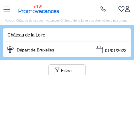
Vacances Promovacances
|
Vacances France
|
Voyages Château de la Loire
Voyage Château de la Loire : vacances Château de la Loire pas cher, séjours prix promo
Château de la Loire
Départ de Bruxelles
01/01/2023
Filtrer