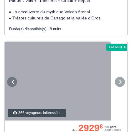
Inclus :
Vols + Transferts + Circuit + Repas
La découverte du mythique Volcan Arenal
Trésors culturels de Cartago et la Vallée d'Orosi
Durée(s) disponible(s) :
8 nuits
TOP VENTE
366 voyageurs intéressés !
2929
€
par
pers.
pour 8 nuits
dès