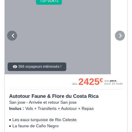
TOP VENTE
366 voyageurs intéressés !
2425
€
par
pers.
pour 10 nuits
dès
Autotour Faune & Flore du Costa Rica
San jose - Arrivée et retour San jose
Inclus :
Vols + Transferts + Autotour + Repas
Les eaux turquoise de Rio Celeste
La faune de Caño Negro