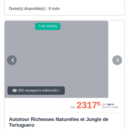
Durée(s) disponible(s) :
8 nuits
TOP VENTE
366 voyageurs intéressés !
2317
€
par
pers.
pour 9 nuits
dès
Autotour Richesses Naturelles et Jungle de
Tortuguero