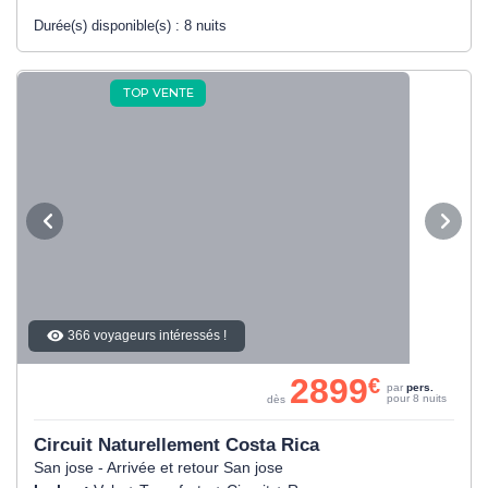
Durée(s) disponible(s) :
8 nuits
TOP VENTE
366 voyageurs intéressés !
2899
€
par
pers.
pour 8 nuits
dès
Circuit Naturellement Costa Rica
San jose - Arrivée et retour San jose