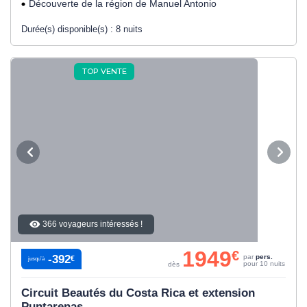
Découverte de la région de Manuel Antonio
Durée(s) disponible(s) :
8 nuits
TOP VENTE
366 voyageurs intéressés !
1949
€
-392
par
pers.
€
jusqu’à
pour 10 nuits
dès
Circuit Beautés du Costa Rica et extension
Puntarenas