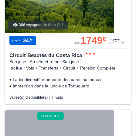
366 voyageurs intéressés !
1749
€
-347
par
pers.
€
jusqu’à
pour 7 nuits
dès
Circuit Beautés du Costa Rica
San jose - Arrivée et retour San jose
Inclus :
Vols + Transferts + Circuit + Pension Complète
La biodiversité étonnante des parcs nationaux
Immersion dans la jungle de Tortuguero
Durée(s) disponible(s) :
7 nuits
TOP VENTE