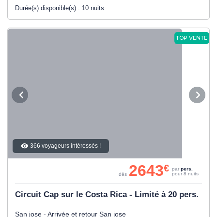
Durée(s) disponible(s) :
10 nuits
TOP VENTE
366 voyageurs intéressés !
2643
€
par
pers.
pour 8 nuits
dès
Circuit Cap sur le Costa Rica - Limité à 20 pers.
San jose - Arrivée et retour San jose