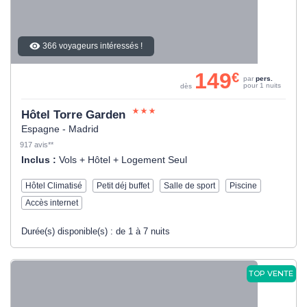
366 voyageurs intéressés !
149
€
par
pers.
pour 1 nuits
dès
Hôtel Torre Garden
Espagne - Madrid
917 avis**
Inclus :
Vols + Hôtel + Logement Seul
Hôtel Climatisé
Petit déj buffet
Salle de sport
Piscine
Accès internet
Durée(s) disponible(s) :
de 1 à 7 nuits
TOP VENTE