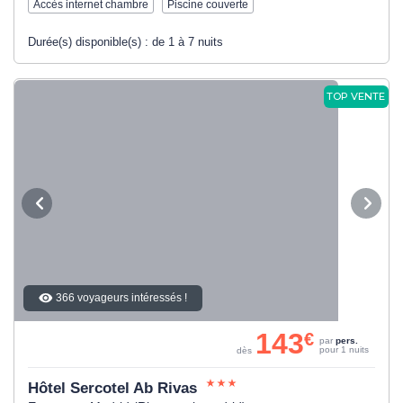
Accès internet chambre
Piscine couverte
Durée(s) disponible(s) :
de 1 à 7 nuits
TOP VENTE
366 voyageurs intéressés !
143
€
par
pers.
pour 1 nuits
dès
Hôtel Sercotel Ab Rivas