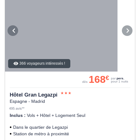
366 voyageurs intéressés !
168
€
par
pers.
pour 1 nuits
dès
Hôtel Gran Legazpi
Espagne - Madrid
495 avis**
Inclus :
Vols + Hôtel + Logement Seul
Dans le quartier de Legazpi
Station de métro à proximité