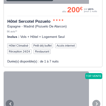
200
€
par
pers.
pour 1 nuits
dès
Hôtel Sercotel Pozuelo
Espagne - Madrid (Pozuelo De Alarcon)
96 avis**
Inclus :
Vols + Hôtel + Logement Seul
Hôtel Climatisé
Petit déj buffet
Accès internet
Réception 24/24
Restaurant
Durée(s) disponible(s) :
de 1 à 7 nuits
TOP VENTE