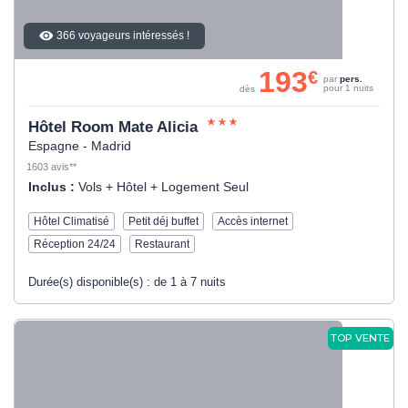
366 voyageurs intéressés !
193
€
par
pers.
pour 1 nuits
dès
Hôtel Room Mate Alicia
Espagne - Madrid
1603 avis**
Inclus :
Vols + Hôtel + Logement Seul
Hôtel Climatisé
Petit déj buffet
Accès internet
Réception 24/24
Restaurant
Durée(s) disponible(s) :
de 1 à 7 nuits
TOP VENTE