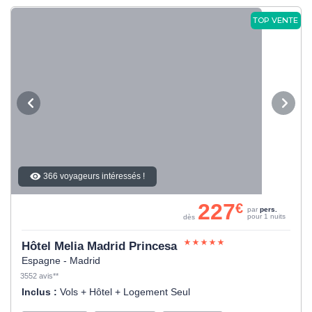
TOP VENTE
366 voyageurs intéressés !
227
€
par
pers.
pour 1 nuits
dès
Hôtel Melia Madrid Princesa
Espagne - Madrid
3552 avis**
Inclus :
Vols + Hôtel + Logement Seul