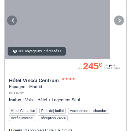
366 voyageurs intéressés !
245
€
par
pers.
pour 1 nuits
dès
Hôtel Vincci Centrum
Espagne - Madrid
1911 avis**
Inclus :
Vols + Hôtel + Logement Seul
Hôtel Climatisé
Petit déj buffet
Accès internet chambre
Accès internet
Réception 24/24
Durée(s) disponible(s) :
de 1 à 7 nuits