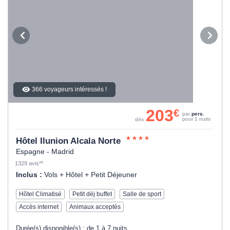
366 voyageurs intéressés !
203
€
par
pers.
pour 1 nuits
dès
Hôtel Ilunion Alcala Norte
Espagne - Madrid
1329 avis**
Inclus :
Vols + Hôtel + Petit Déjeuner
Hôtel Climatisé
Petit déj buffet
Salle de sport
Accès internet
Animaux acceptés
Durée(s) disponible(s) :
de 1 à 7 nuits