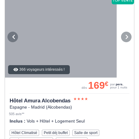
TOP VENTE
366 voyageurs intéressés !
169
€
par
pers.
pour 1 nuits
dès
Hôtel Amura Alcobendas
Espagne - Madrid (Alcobendas)
505 avis**
Inclus :
Vols + Hôtel + Logement Seul
Hôtel Climatisé
Petit déj buffet
Salle de sport