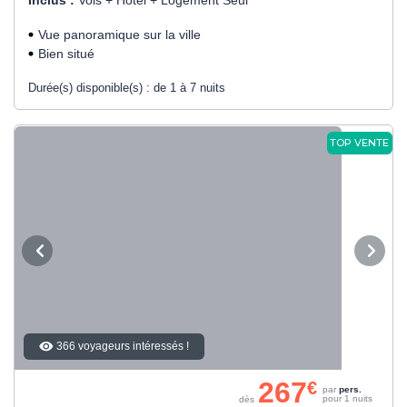
Vue panoramique sur la ville
Bien situé
Durée(s) disponible(s) :
de 1 à 7 nuits
TOP VENTE
366 voyageurs intéressés !
267
€
par
pers.
pour 1 nuits
dès