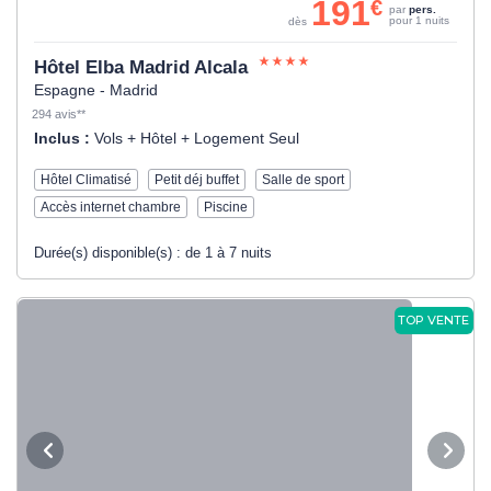
191
€
par
pers.
pour 1 nuits
dès
Hôtel Elba Madrid Alcala
Espagne - Madrid
294 avis**
Inclus :
Vols + Hôtel + Logement Seul
Hôtel Climatisé
Petit déj buffet
Salle de sport
Accès internet chambre
Piscine
Durée(s) disponible(s) :
de 1 à 7 nuits
TOP VENTE