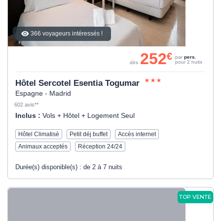
366 voyageurs intéressés !
252
€
par
pers.
pour 2 nuits
dès
Hôtel Sercotel Esentia Togumar
Espagne - Madrid
602 avis**
Inclus :
Vols + Hôtel + Logement Seul
Hôtel Climatisé
Petit déj buffet
Accès internet
Animaux acceptés
Réception 24/24
Durée(s) disponible(s) :
de 2 à 7 nuits
TOP VENTE