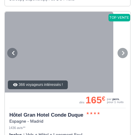
TOP VENTE
366 voyageurs intéressés !
165
€
par
pers.
pour 1 nuits
dès
Hôtel Gran Hotel Conde Duque
Espagne - Madrid
1436 avis**
Inclus :
Vols + Hôtel + Logement Seul