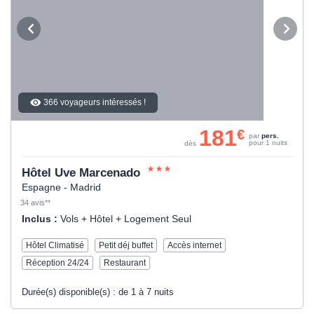
366 voyageurs intéressés !
181
€
par
pers.
pour 1 nuits
dès
Hôtel Uve Marcenado
Espagne - Madrid
34 avis**
Inclus :
Vols + Hôtel + Logement Seul
Hôtel Climatisé
Petit déj buffet
Accès internet
Réception 24/24
Restaurant
Durée(s) disponible(s) :
de 1 à 7 nuits