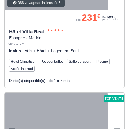
366 voyageurs intéressés !
231
€
par
pers.
pour 1 nuits
dès
Hôtel Villa Real
Espagne - Madrid
2647 avis**
Inclus :
Vols + Hôtel + Logement Seul
Hôtel Climatisé
Petit déj buffet
Salle de sport
Piscine
Accès internet
Durée(s) disponible(s) :
de 1 à 7 nuits
TOP VENTE