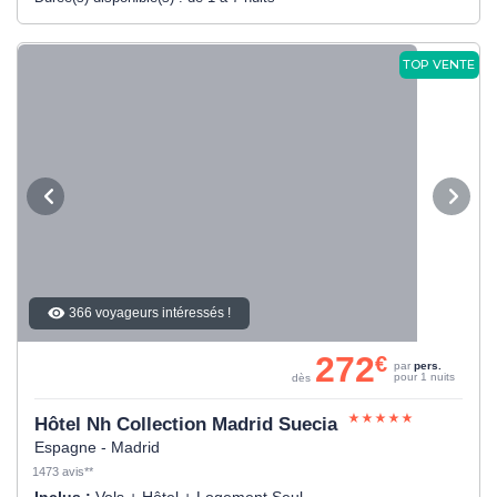
TOP VENTE
366 voyageurs intéressés !
272
€
par
pers.
pour 1 nuits
dès
Hôtel Nh Collection Madrid Suecia
Espagne - Madrid
1473 avis**
Inclus :
Vols + Hôtel + Logement Seul