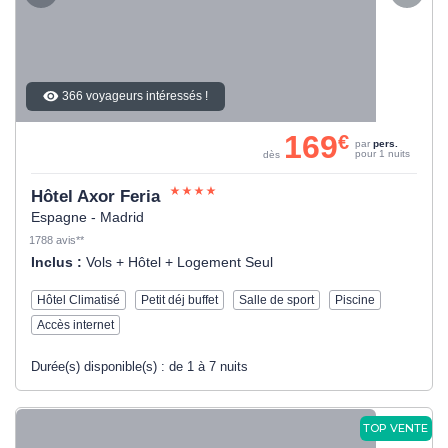
366 voyageurs intéressés !
169
€
par
pers.
pour 1 nuits
dès
Hôtel Axor Feria
Espagne - Madrid
1788 avis**
Inclus :
Vols + Hôtel + Logement Seul
Hôtel Climatisé
Petit déj buffet
Salle de sport
Piscine
Accès internet
Durée(s) disponible(s) :
de 1 à 7 nuits
TOP VENTE