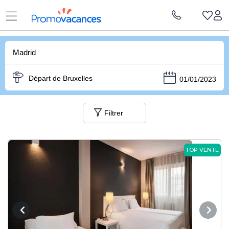
Vacances Promovacances
|
Weekend Espagne
|
Week-end Madrid
Madrid
Départ de Bruxelles
01/01/2023
Filtrer
TOP VENTE