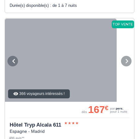
Durée(s) disponible(s) :
de 1 à 7 nuits
TOP VENTE
366 voyageurs intéressés !
167
€
par
pers.
pour 1 nuits
dès
Hôtel Tryp Alcala 611
Espagne - Madrid
486 avis**