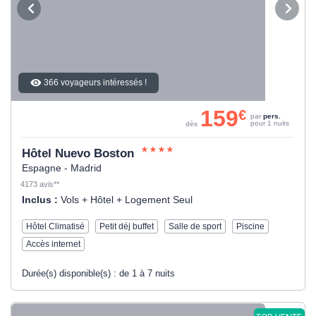
366 voyageurs intéressés !
159
€
par
pers.
pour 1 nuits
dès
Hôtel Nuevo Boston
Espagne - Madrid
4173 avis**
Inclus :
Vols + Hôtel + Logement Seul
Hôtel Climatisé
Petit déj buffet
Salle de sport
Piscine
Accès internet
Durée(s) disponible(s) :
de 1 à 7 nuits